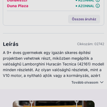
Dunakeszi
AZONNAL
Duna Plaza
AZONNAL
Összes áruház
Leírás
Cikkszám:
02742
A 9+ éves gyermekek egy igazán sikeres építési
projektben vehetnek részt, miközben megépítik a
valósághű Lamborghini Huracán Tecnica (42161) modell
minden részletét. Az olyan valósághű részletek, mint a
V10 motor, a nyitható ajtók vagy a kormányzás, azért
készültek, hogy lenyűgözzék a szuper sportautók
Tovább olvasom
rajongóit A szett remek ajándék lehet születésnap
alkalmából vagy bármilyen alkalomból azoknak a
gyermekeknek, akik egy Lamborghiniről álmodnak.
Nagyszerű bevezetés a mérnöki tudományokba.