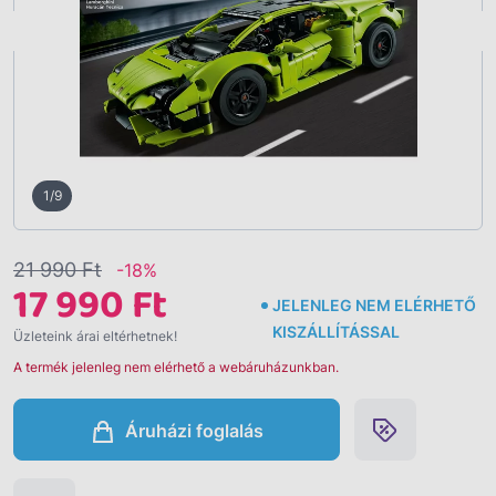
Vissza
2/9
21 990 Ft
-18%
17 990 Ft
JELENLEG NEM ELÉRHETŐ
KISZÁLLÍTÁSSAL
Üzleteink árai eltérhetnek!
A termék jelenleg nem elérhető a webáruházunkban.
Áruházi foglalás