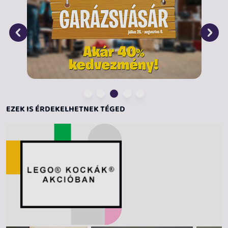
A megépíthető LEGO Technic modellkészletek
valósághű mozgásokkal és szerkezetekkel vannak
ellátva, amelyek közérthető és realisztikus módon
vezetik be a fiatal LEGO építőket a műszaki
tudományok világába. Lepd meg gyermekedet egy
egyszerű és intuitív építési kalanddal, amelyet a LEGO
Builder app nyújt! Az alkalmazásban a gyerekek
felnagyíthatják és megforgathatják a modellek 3D-s
változatát, készleteket menthetnek el, és nyomon
EZEK IS ÉRDEKELHETNEK TÉGED
követhetik a haladásukat.
Játék és kiállítás – Az autó megépítése és felfedezése
után a gyerekek büszkén kiállíthatják a modelljüket.
Méretek – Ez a LEGO® Technic építőkészlet 8 cm
magas, 28 cm hosszú és 12 cm széles.
Segítséget nyújtó app – A LEGO® Builder app intuitív
útmutatójában az építők felnagyíthatják és
megforgathatják a modellek 3D-s változatát, nyomon
követhetik a haladásukat, és készleteket menthetnek el,
miközben új készségeket is tanulnak.