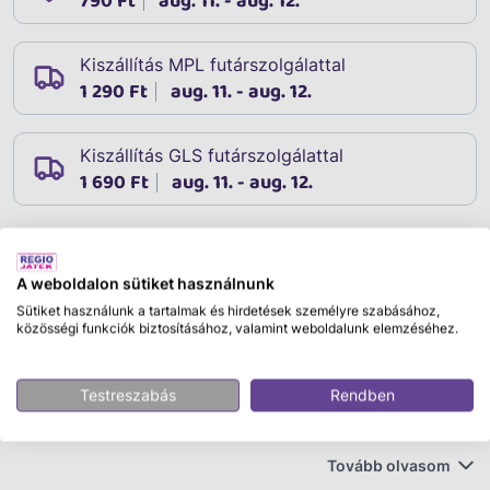
790 Ft
aug. 11. - aug. 12.
Kiszállítás MPL futárszolgálattal
1 290 Ft
aug. 11. - aug. 12.
Kiszállítás GLS futárszolgálattal
1 690 Ft
aug. 11. - aug. 12.
Leírás
A weboldalon sütiket használnunk
Cikkszám:
02624
Sütiket használunk a tartalmak és hirdetések személyre szabásához,
LEGO Duplo town 10450 Játék hoppszi kastélyával
közösségi funkciók biztosításához, valamint weboldalunk elemzéséhez.
Te és a kisgyermeked órákon át élvezhetitek a családi
Testreszabás
Rendben
vidámságot ezzel a 2 az 1-ben társasjátékkal, amely
segíti a kicsiket, hogy a számokról, a színekről és arról
tanuljanak, hogy a játékosok felváltva következnek. Az
Tovább olvasom
1. játékban a kicsiknek meg kell építeniük a kastélyt