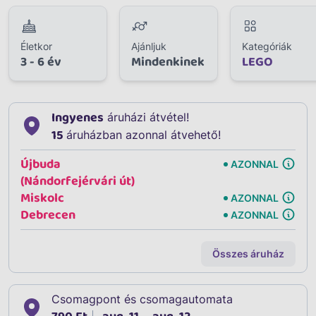
Életkor
Ajánljuk
Kategóriák
3 - 6 év
Mindenkinek
LEGO
Ingyenes
áruházi átvétel!
15
áruházban azonnal átvehető!
Újbuda
AZONNAL
(Nándorfejérvári út)
Miskolc
AZONNAL
Debrecen
AZONNAL
Összes áruház
Csomagpont és csomagautomata