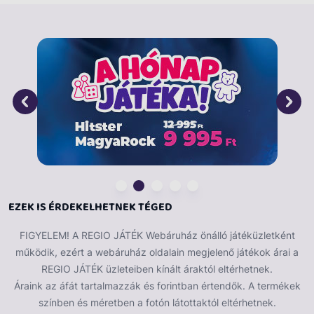
Hoppszi és a barátai számára, mielőtt hazaérnek. A 2.
játékban pedig színes kockákból kell összerakni a
legmagasabb tornyot.
EZEK IS ÉRDEKELHETNEK TÉGED
FIGYELEM! A REGIO JÁTÉK Webáruház önálló játéküzletként
működik, ezért a webáruház oldalain megjelenő játékok árai a
REGIO JÁTÉK üzleteiben kínált áraktól eltérhetnek.
Áraink az áfát tartalmazzák és forintban értendők. A termékek
színben és méretben a fotón látottaktól eltérhetnek.