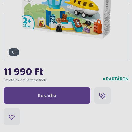
Vissza
1/6
11 990 Ft
RAKTÁRON
Üzleteink árai eltérhetnek!
Kosárba