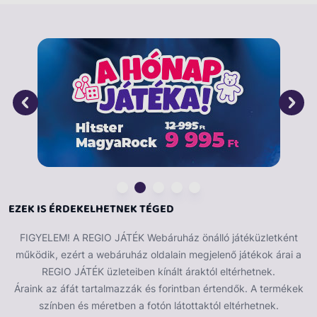
összecsomagolnak egy izgalmas utazásra, és elmennek
az utasfelvételre. A LEGO® DUPLO® repülőtéri
játékkészlet rengeteg eleme inspirálja a fantáziadús
játékot. Tartalmaz egy ellenőrzőpultot, ahol a gyerekek
eljátszhatják, hogy átvilágítják a szalagon haladó
bőröndöt, egy légiforgalmi irányítótornyot és egy
mozgatható játék repülőt, amelybe a plüssmackó-, a
gyermek- és a pilótafigura illeszthető.
EZEK IS ÉRDEKELHETNEK TÉGED
FIGYELEM! A REGIO JÁTÉK Webáruház önálló játéküzletként
működik, ezért a webáruház oldalain megjelenő játékok árai a
REGIO JÁTÉK üzleteiben kínált áraktól eltérhetnek.
Áraink az áfát tartalmazzák és forintban értendők. A termékek
színben és méretben a fotón látottaktól eltérhetnek.