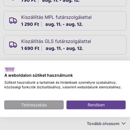
790 Ft
aug. 11. - aug. 12.
Kiszállítás MPL futárszolgálattal
1 290 Ft
aug. 11. - aug. 12.
Kiszállítás GLS futárszolgálattal
1 690 Ft
aug. 11. - aug. 12.
Leírás
A weboldalon sütiket használnunk
Cikkszám:
02618
Sütiket használunk a tartalmak és hirdetések személyre szabásához,
LEGO Duplo town 10443 Először a repülőtéren
közösségi funkciók biztosításához, valamint weboldalunk elemzéséhez.
Segíts a gyerekeknek, hogy egyre magabiztosabban
Testreszabás
Rendben
vágjanak bele új élményekbe az Először a repülőtéren
(10443) építőjátékkal. Ezzel a kisgyermekeknek szóló
ajándékkal az óvodások hosszú órákon át
Tovább olvasom
szórakozhatnak, miközben eljátsszák, hogy