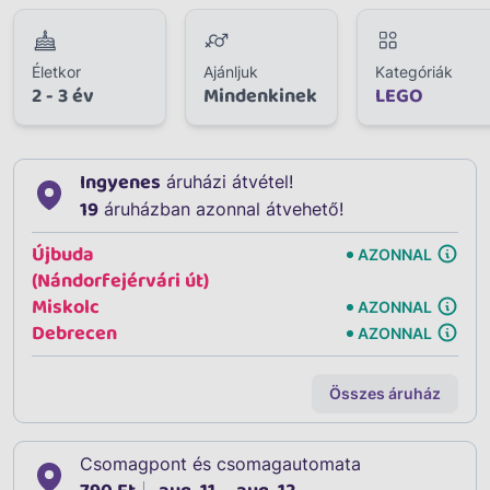
Életkor
Ajánljuk
Kategóriák
2 - 3 év
Mindenkinek
LEGO
Ingyenes
áruházi átvétel!
19
áruházban azonnal átvehető!
Újbuda
AZONNAL
(Nándorfejérvári út)
Miskolc
AZONNAL
Debrecen
AZONNAL
Összes áruház
Csomagpont és csomagautomata