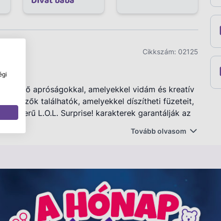
Divat baba
Cikkszám:
02125
égi
Bélyegző apróságokkal, amelyekkel vidám és kreatív
bélyegzők találhatók, amelyekkel díszítheti füzeteit,
 népszerű L.O.L. Surprise! karakterek garantálják az
Tovább olvasom