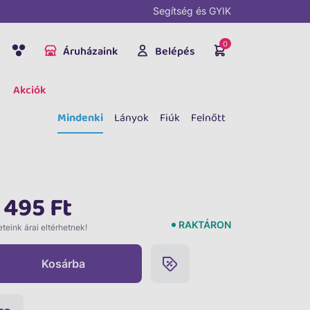
Segítség és GYIK
0
Áruházaink
Belépés
Akciók
Mindenki
Lányok
Fiúk
Felnőtt
 495 Ft
RAKTÁRON
teink árai eltérhetnek!
Kosárba