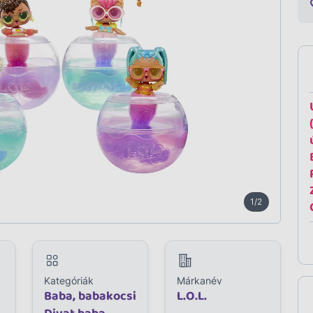
1/2
Kategóriák
Márkanév
Baba, babakocsi
L.O.L.