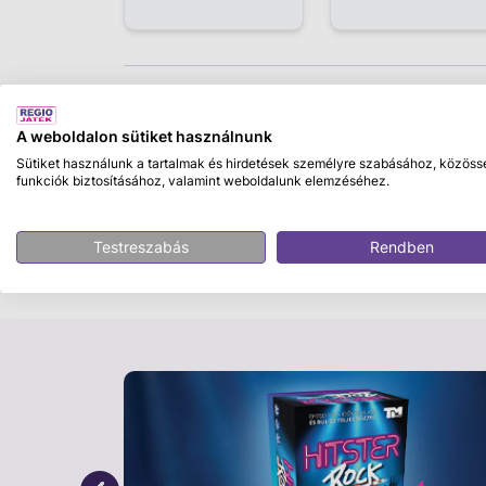
Leírás
A weboldalon sütiket használnunk
L. O. L. Surprise Sellő apróságok
Sütiket használunk a tartalmak és hirdetések személyre szabásához, közöss
funkciók biztosításához, valamint weboldalunk elemzéséhez.
Lepd meg gyermekedet az L.O.L. Surprise! 
pillanatokat élhet át! A szettben különleges 
rajzait vagy akár meghívókat is készíthet. A
Testreszabás
Rendben
örömteli alkotást!