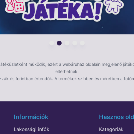
éküzletként működik, ezért a webáruház oldalain megjelenő játékok
eltérhetnek.
zzák és forintban értendők. A termékek színben és méretben a fotón 
Információk
Hasznos old
Lakossági infók
Kategóriák