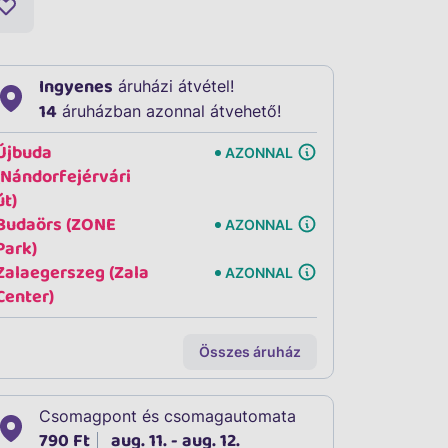
Ingyenes
áruházi átvétel!
14
áruházban azonnal átvehető!
Újbuda
AZONNAL
(Nándorfejérvári
út)
Budaörs (ZONE
AZONNAL
Park)
Zalaegerszeg (Zala
AZONNAL
Center)
Összes áruház
Csomagpont és csomagautomata
790 Ft
aug. 11. - aug. 12.