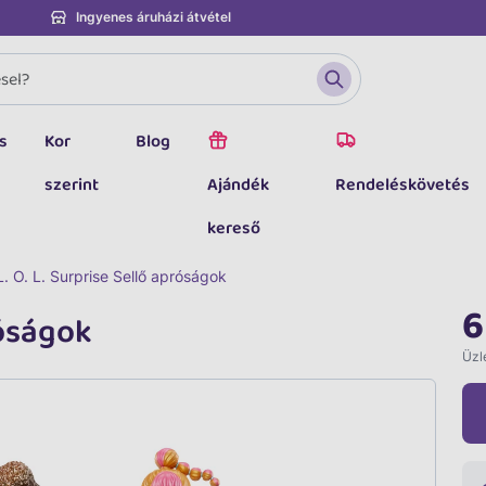
Ingyenes áruházi átvétel
s
Kor
Blog
szerint
Ajándék
Rendeléskövetés
kereső
L. O. L. Surprise Sellő apróságok
6
róságok
Üzle