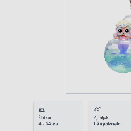
Plüss
Szabadtéri játék
Játékfigura
Diavetítő, diafilm
Strandjáték, medence
Puzzle, kirakó
Elektronikus játék
Életkor
Ajánljuk
4 - 14 év
Lányoknak