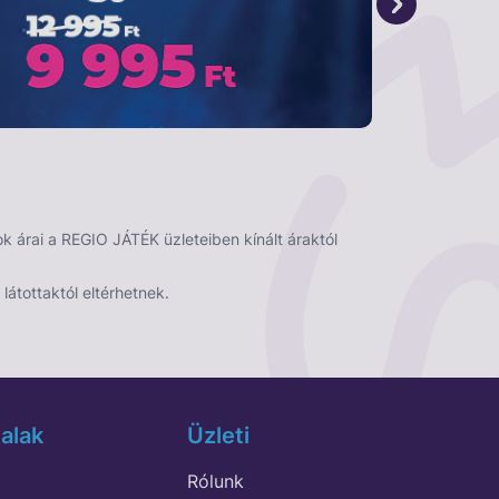
 árai a REGIO JÁTÉK üzleteiben kínált áraktól
látottaktól eltérhetnek.
alak
Üzleti
Rólunk