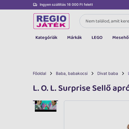
Ingyen szállítás 16 000 Ft felett
Kategóriák
Márkák
LEGO
Mesehő
Összes kategória
Társasjáték, kártya
LEGO
Főoldal
Baba, babakocsi
Divat baba
Kreatív, fejlesztő
L. O. L. Surprise Sellő ap
Autó, jármű
Baba, babakocsi
Bébijáték, kellék
Sportszer, labda