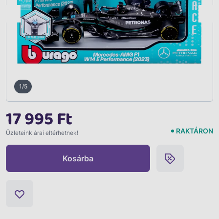
Vissza
1/5
17 995 Ft
RAKTÁRON
Üzleteink árai eltérhetnek!
Kosárba