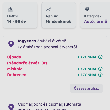
Életkor
Ajánljuk
Kategóriák
14 - 99 év
Mindenkinek
Autó, jármű
Ingyenes
áruházi átvétel!
17
áruházban azonnal átvehető!
Újbuda
AZONNAL
(Nándorfejérvári út)
Miskolc
AZONNAL
Debrecen
AZONNAL
Összes áruház
Csomagpont és csomagautomata