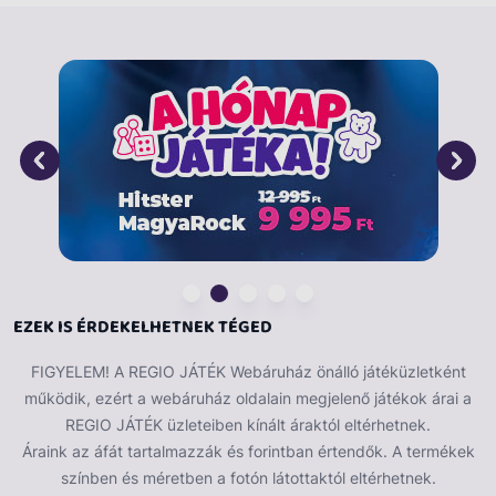
vezetett.
A részletgazdag kidolgozás, a hiteles festés, a precíz
karosszéria és a mozgatható kerekek garantálják az
élethű élményt. A csomagban található pilótafigura
még látványosabbá és gyűjtői értékűvé teszi a modellt.
Ez a Mercedes-AMG W14 modell kihagyhatatlan darab
minden Forma–1 rajongó, Mercedes-szurkoló és
modellgyűjtő számára. Remek ajándék gyerekeknek és
felnőtteknek egyaránt – dísztárgyként és gyűjtői
kincsként is megállja a helyét!
EZEK IS ÉRDEKELHETNEK TÉGED
FIGYELEM! A REGIO JÁTÉK Webáruház önálló játéküzletként
működik, ezért a webáruház oldalain megjelenő játékok árai a
REGIO JÁTÉK üzleteiben kínált áraktól eltérhetnek.
Áraink az áfát tartalmazzák és forintban értendők. A termékek
színben és méretben a fotón látottaktól eltérhetnek.