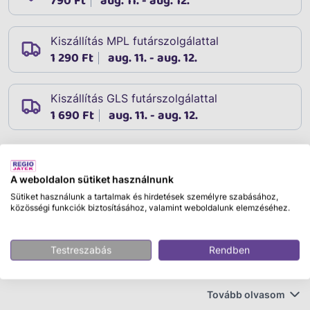
790 Ft
aug. 11. - aug. 12.
Kiszállítás MPL futárszolgálattal
1 290 Ft
aug. 11. - aug. 12.
Kiszállítás GLS futárszolgálattal
1 690 Ft
aug. 11. - aug. 12.
Leírás
A weboldalon sütiket használnunk
Cikkszám:
01681
Sütiket használunk a tartalmak és hirdetések személyre szabásához,
Bburago 1 /24 F1 versenyautó pilótával - Mercedes
közösségi funkciók biztosításához, valamint weboldalunk elemzéséhez.
Hódítsd meg a versenypályát ezzel a lenyűgöző
Testreszabás
Rendben
Bburago modellautóval! Az 1:24 méretarányú
Mercedes-AMG F1 W14 E Performance versenyautó hű
mása a Mercedes csapat legendás 2023-as Forma–1-es
Tovább olvasom
autójának, amelyet a tehetséges George Russell (#63)