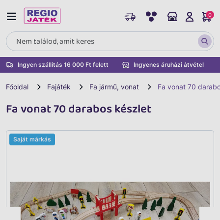
0
Ingyen szállítás 16 000 Ft felett
Ingyenes áruházi átvétel
Főoldal
Fajáték
Fa jármű, vonat
Fa vonat 70 darabo
Fa vonat 70 darabos készlet
Saját márkás
Vissza