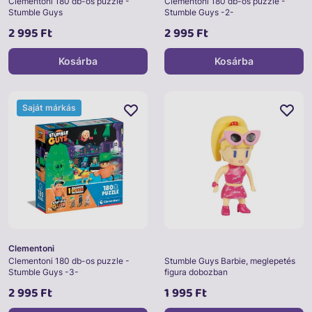
Clementoni 180 db-os puzzle -
Clementoni 180 db-os puzzle -
Stumble Guys
Stumble Guys -2-
2 995 Ft
2 995 Ft
Kosárba
Kosárba
Saját márkás
Clementoni
Clementoni 180 db-os puzzle -
Stumble Guys Barbie, meglepetés
Stumble Guys -3-
figura dobozban
2 995 Ft
1 995 Ft