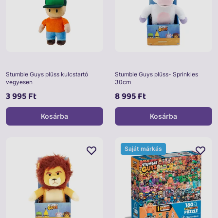
Stumble Guys plüss kulcstartó
Stumble Guys plüss- Sprinkles
vegyesen
30cm
3 995 Ft
8 995 Ft
Kosárba
Kosárba
Saját márkás