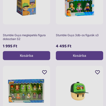
Stumble Guys meglepetés figura
Stumble Guys 3db-os figurák s3
dobozban S2
1 995 Ft
4 495 Ft
Kosárba
Kosárba