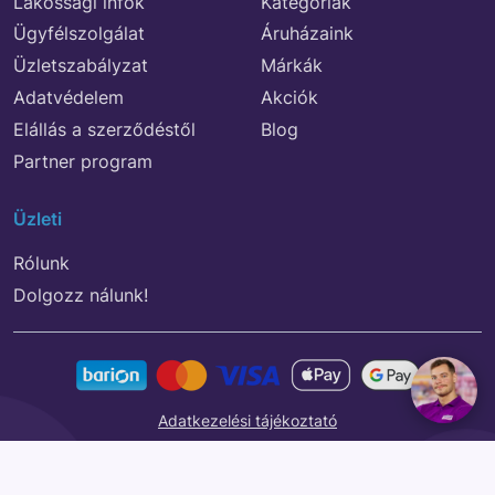
Lakossági infók
Kategóriák
Ügyfélszolgálat
Áruházaink
Üzletszabályzat
Márkák
Adatvédelem
Akciók
Elállás a szerződéstől
Blog
Partner program
Üzleti
Rólunk
Dolgozz nálunk!
Adatkezelési tájékoztató
© 2026 REGIO JÁTÉK