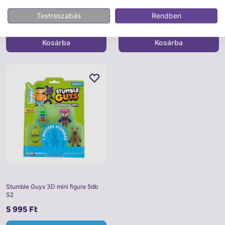
kulcstartó, s3
figura s3
Testreszabás
Rendben
1 495 Ft
1 495 Ft
Kosárba
Kosárba
Stumble Guys 3D mini figura 5db
S2
5 995 Ft