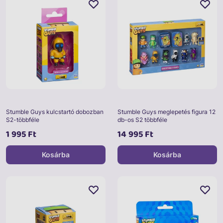
Stumble Guys kulcstartó dobozban
Stumble Guys meglepetés figura 12
S2-többféle
db-os S2 többféle
1 995 Ft
14 995 Ft
Kosárba
Kosárba