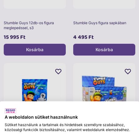
Stumble Guys 12db-os figura
Stumble Guys figura sapkában
meglepeéssel, s3
15 995 Ft
4 495 Ft
Kosárba
Kosárba
A weboldalon sütiket használnunk
Sütiket használunk a tartalmak és hirdetések személyre szabásához,
közösségi funkciók biztosításához, valamint weboldalunk elemzéséhez.
Stumble Guys mítikus figura
Stumble Guys mítosz meglepetés