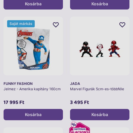
Kosárba
Kosárba
Saját márkás
FUNNY FASHION
JADA
Jelmez - Amerika kapitány 160cm
Marvel Figurák 5cm-es-többféle
17 995 Ft
3 495 Ft
Kosárba
Kosárba