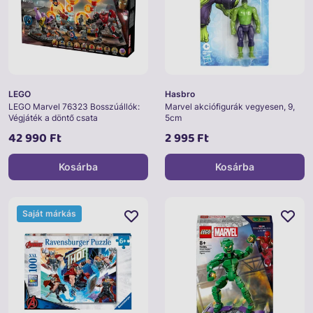
LEGO
Hasbro
LEGO Marvel 76323 Bosszúállók:
Marvel akciófigurák vegyesen, 9,
Végjáték a döntő csata
5cm
42 990 Ft
2 995 Ft
Kosárba
Kosárba
Saját márkás