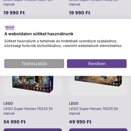
marvel
marvel
19 990 Ft
19 990 Ft
Kosárba
Kosárba
A weboldalon sütiket használnunk
Sütiket használunk a tartalmak és hirdetések személyre szabásához,
közösségi funkciók biztosításához, valamint weboldalunk elemzéséhez.
Testreszabás
Rendben
LEGO
LEGO
LEGO Super Heroes 76324 Sh
LEGO Super Heroes 76325 Sh
marvel
marvel
54 990 Ft
49 990 Ft