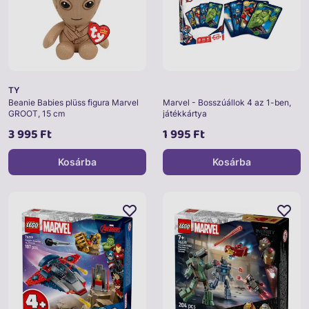
TY
Beanie Babies plüss figura Marvel
Marvel - Bosszúállok 4 az 1-ben,
GROOT, 15 cm
játékkártya
3 995 Ft
1 995 Ft
Kosárba
Kosárba