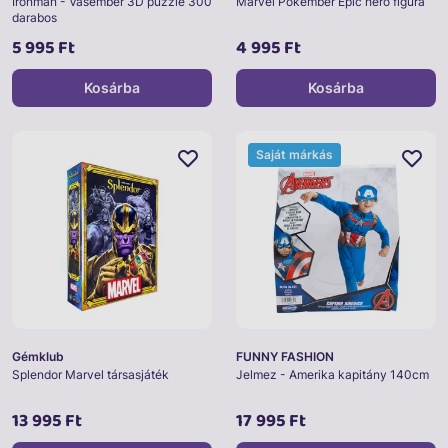
Ironman - Vasember 3D puzzle 300
Marvel Pókember Epic hero figura
darabos
5 995 Ft
4 995 Ft
Kosárba
Kosárba
Saját márkás
Gémklub
FUNNY FASHION
Splendor Marvel társasjáték
Jelmez - Amerika kapitány 140cm
13 995 Ft
17 995 Ft