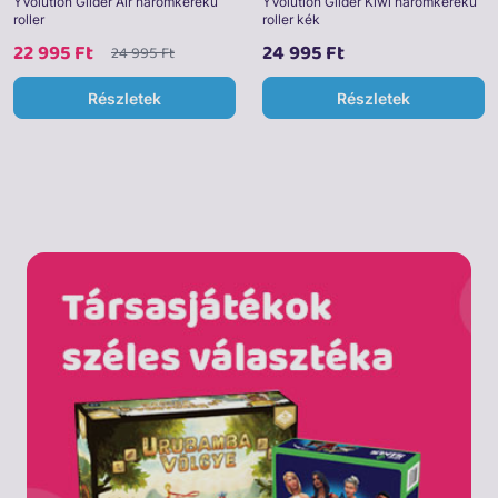
YVolution Glider Air háromkerekű
YVolution Glider Kiwi háromkerekű
roller
roller kék
22 995 Ft
24 995 Ft
24 995 Ft
Részletek
Részletek