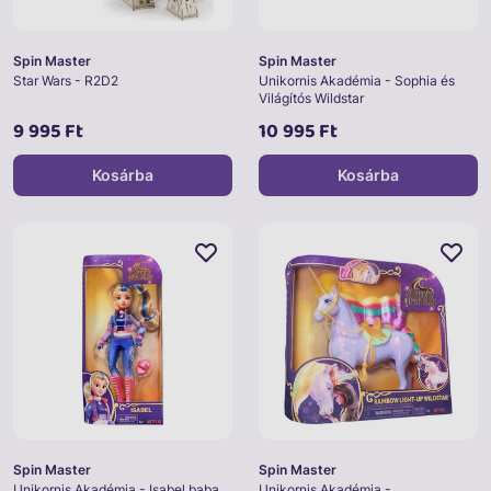
Spin Master
Spin Master
Star Wars - R2D2
Unikornis Akadémia - Sophia és
Világítós Wildstar
9 995 Ft
10 995 Ft
Kosárba
Kosárba
Spin Master
Spin Master
Unikornis Akadémia - Isabel baba
Unikornis Akadémia -