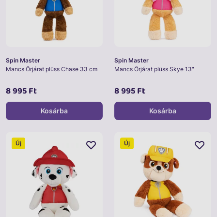
Spin Master
Spin Master
Mancs Őrjárat plüss Chase 33 cm
Mancs Őrjárat plüss Skye 13"
8 995 Ft
8 995 Ft
Kosárba
Kosárba
Új
Új