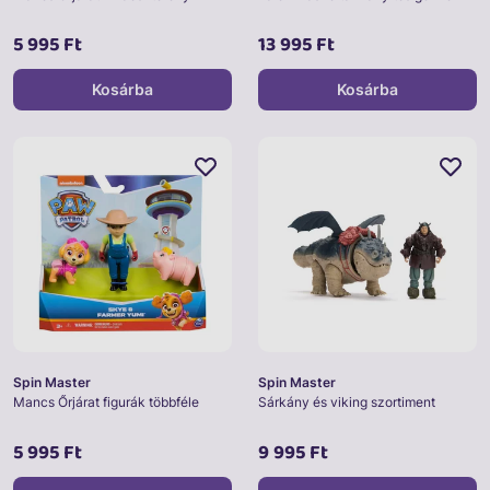
5 995 Ft
13 995 Ft
Kosárba
Kosárba
Spin Master
Spin Master
Mancs Őrjárat figurák többféle
Sárkány és viking szortiment
5 995 Ft
9 995 Ft