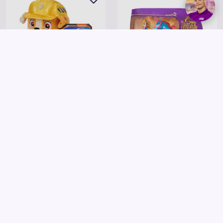
Spin Master
Spin Master
Rubble és csapata - Alap plüss
Unikornis Akadémia - Kis figurák
többféle
szortiment
4 995 Ft
7 995 Ft
Kosárba
Kosárba