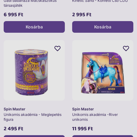
Gabi babaháza Macskasztikus
Kinetic Sand - Konfetti Cső CDU
társasjáték
6 995 Ft
2 995 Ft
Kosárba
Kosárba
Spin Master
Spin Master
Unikornis akadémia - Meglepetés
Unikornis akadémia -River
figura
unikornis
2 495 Ft
11 995 Ft