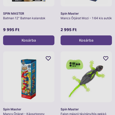
SPIN MASTER
Spin Master
Batman 12" Batman kalandok
Mancs Őrjárat Mozi - 1:64 kis autók
9 995 Ft
2 995 Ft
Kosárba
Kosárba
Spin Master
Spin Master
Mancs Őrjárat - Káosztorony
Falon mászó távirányítós gekkó