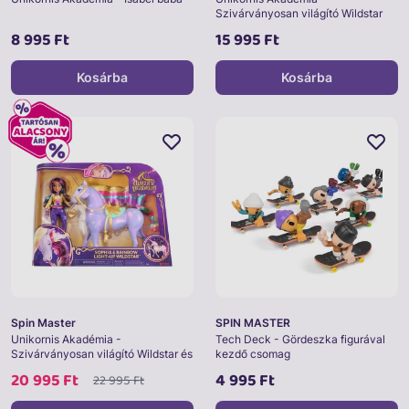
Szivárványosan világító Wildstar
8 995 Ft
15 995 Ft
Kosárba
Kosárba
Spin Master
SPIN MASTER
Unikornis Akadémia -
Tech Deck - Gördeszka figurával
Szivárványosan világító Wildstar és
kezdő csomag
Sophia
20 995 Ft
4 995 Ft
22 995 Ft