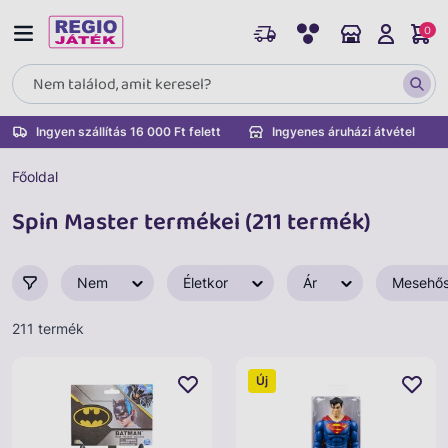
0
Ingyen szállítás 16 000 Ft felett
Ingyenes áruházi átvétel
Főoldal
Spin Master termékei (211 termék)
Nem
Életkor
Ár
Mesehő
211 termék
Új