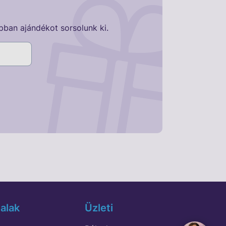
pban ajándékot sorsolunk ki.
alak
Üzleti