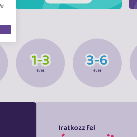
égi
éves
éves
Iratkozz fel