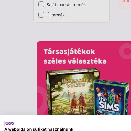
A k
Saját márkás termék
Plüss
Új termék
Szabadtéri játék
Játékfigura
Diavetítő, diafilm
Strandjáték, medence
Puzzle, kirakó
Elektronikus játék
A weboldalon sütiket használnunk