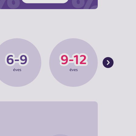
éves
éves
éves