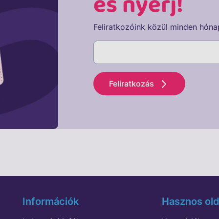
és nyerj!
Feliratkozóink közül minden hóna
Feliratkozás
Információk
Hasznos old