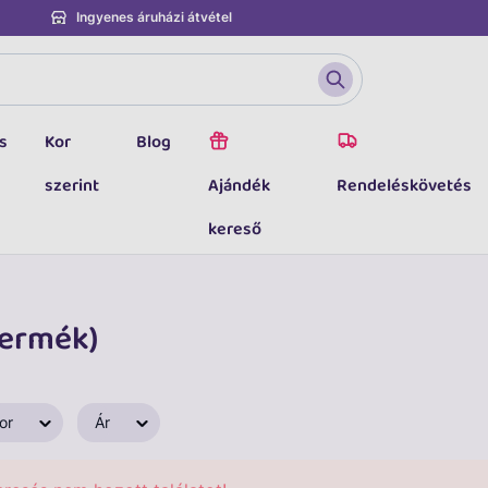
Ingyenes áruházi átvétel
s
Kor
Blog
szerint
Ajándék
Rendeléskövetés
kereső
termék)
or
Ár