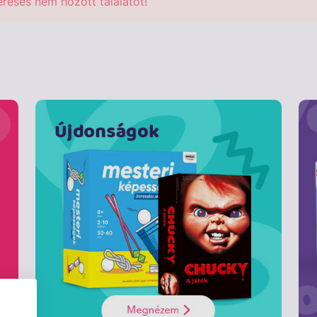
eresés nem hozott találatot!