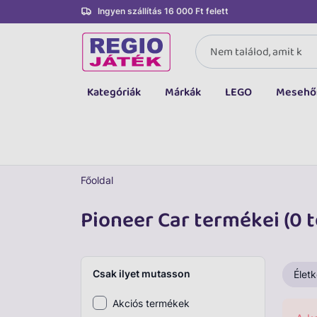
Ingyen szállítás 16 000 Ft felett
Kategóriák
Márkák
LEGO
Mesehő
Összes kategória
Társasjáték, kártya
LEGO
Főoldal
Kreatív, fejlesztő
Pioneer Car termékei (0 
Autó, jármű
Baba, babakocsi
Csak ilyet mutasson
Életk
Bébijáték, kellék
Akciós termékek
Sportszer, labda