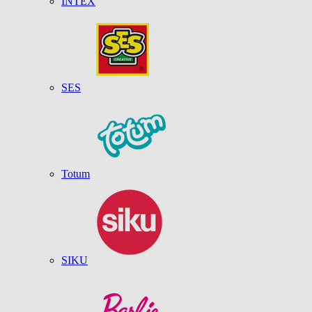
INTEX
SES
Totum
SIKU