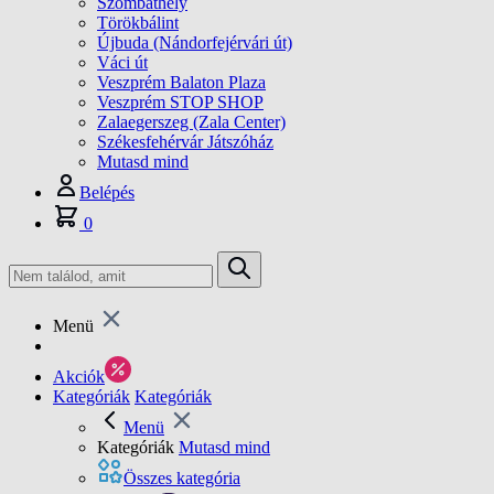
Szombathely
Törökbálint
Újbuda (Nándorfejérvári út)
Váci út
Veszprém Balaton Plaza
Veszprém STOP SHOP
Zalaegerszeg (Zala Center)
Székesfehérvár Játszóház
Mutasd mind
Belépés
0
Menü
Akciók
Kategóriák
Kategóriák
Menü
Kategóriák
Mutasd mind
Összes kategória