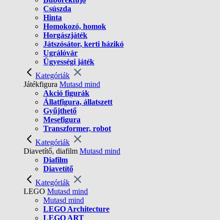
Csúszda
Hinta
Homokozó, homok
Horgászjáték
Játszósátor, kerti házikó
Ugrálóvár
Ügyességi játék
Kategóriák
Játékfigura
Mutasd mind
Akció figurák
Állatfigura, állatszett
Gyűjthető
Mesefigura
Transzformer, robot
Kategóriák
Diavetítő, diafilm
Mutasd mind
Diafilm
Diavetítő
Kategóriák
LEGO
Mutasd mind
Mutasd mind
LEGO Architecture
LEGO ART