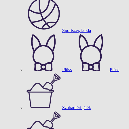
Sportszer, labda
Plüss
Plüss
Szabadtéri játék