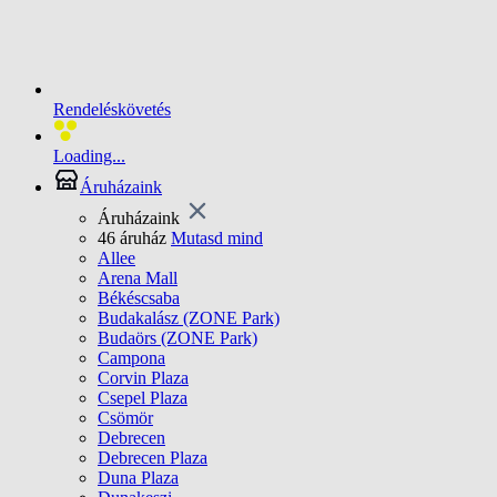
Rendeléskövetés
Loading...
Áruházaink
Áruházaink
46 áruház
Mutasd mind
Allee
Arena Mall
Békéscsaba
Budakalász (ZONE Park)
Budaörs (ZONE Park)
Campona
Corvin Plaza
Csepel Plaza
Csömör
Debrecen
Debrecen Plaza
Duna Plaza