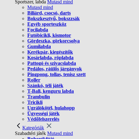
Sportszer, labda
Mutasd mind
Mutasd mind
Biliárd, csocsó, darts
Bokszkesztyű, bokszzsák
Egyéb sporteszköz
Focilabda
Futóbicikli, kismotor
Gördeszka, görkorcsolya
Gumilabda
Kerékpár, kiegészítők
Kosárlabda, röplabda
Pattogó és szivacslabda
Pedálos, ráülős járgányok
Pingpong, tollas, tenisz szett
Roller
Szánkó, téli játék
T-Ball, kenguru labda
Trambulin
Tricikli
Ugrálókötél, hulahopp
Ügyességi játék
Védőfelszerelés
Kategóriák
Szabadtéri játék
Mutasd mind
Buborékfújó