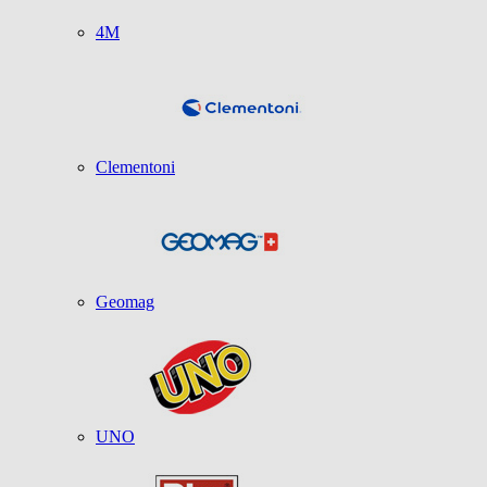
4M
Clementoni
Geomag
UNO