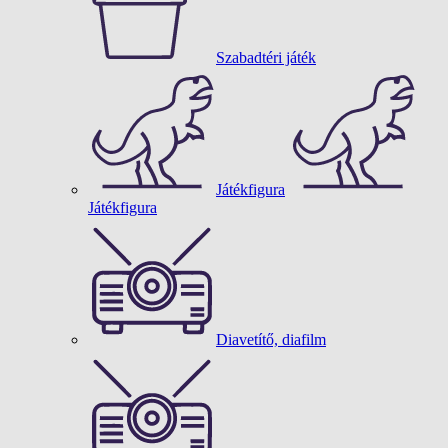
Szabadtéri játék
Játékfigura
Játékfigura
Diavetítő, diafilm