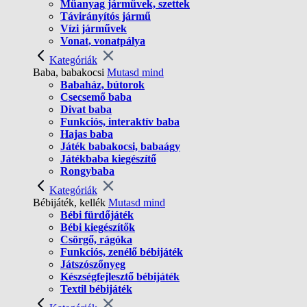
Műanyag járművek, szettek
Távirányítós jármű
Vízi járművek
Vonat, vonatpálya
Kategóriák
Baba, babakocsi
Mutasd mind
Babaház, bútorok
Csecsemő baba
Divat baba
Funkciós, interaktív baba
Hajas baba
Játék babakocsi, babaágy
Játékbaba kiegészítő
Rongybaba
Kategóriák
Bébijáték, kellék
Mutasd mind
Bébi fürdőjáték
Bébi kiegészítők
Csörgő, rágóka
Funkciós, zenélő bébijáték
Játszószőnyeg
Készségfejlesztő bébijáték
Textil bébijáték