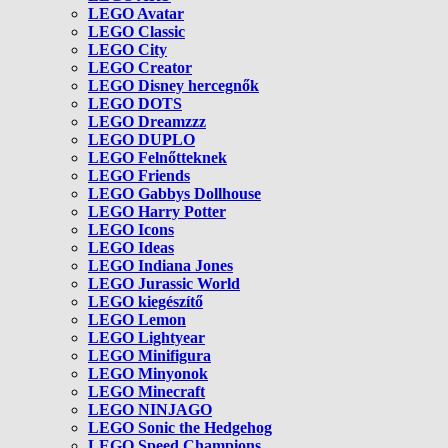
LEGO Avatar
LEGO Classic
LEGO City
LEGO Creator
LEGO Disney hercegnők
LEGO DOTS
LEGO Dreamzzz
LEGO DUPLO
LEGO Felnőtteknek
LEGO Friends
LEGO Gabbys Dollhouse
LEGO Harry Potter
LEGO Icons
LEGO Ideas
LEGO Indiana Jones
LEGO Jurassic World
LEGO kiegészítő
LEGO Lemon
LEGO Lightyear
LEGO Minifigura
LEGO Minyonok
LEGO Minecraft
LEGO NINJAGO
LEGO Sonic the Hedgehog
LEGO Speed Champions