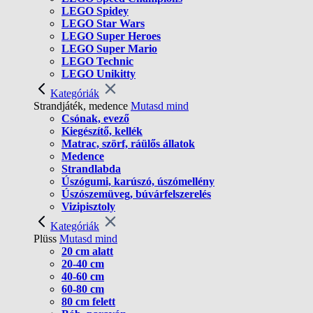
LEGO Spidey
LEGO Star Wars
LEGO Super Heroes
LEGO Super Mario
LEGO Technic
LEGO Unikitty
Kategóriák
Strandjáték, medence
Mutasd mind
Csónak, evező
Kiegészítő, kellék
Matrac, szörf, ráülős állatok
Medence
Strandlabda
Úszógumi, karúszó, úszómellény
Úszószemüveg, búvárfelszerelés
Vizipisztoly
Kategóriák
Plüss
Mutasd mind
20 cm alatt
20-40 cm
40-60 cm
60-80 cm
80 cm felett