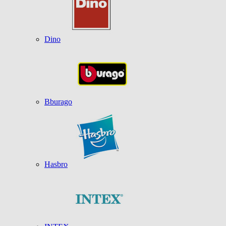
Dino
Bburago
Hasbro