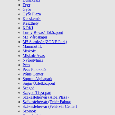
Dunakeszi
Eger
Győr
Győr Plaza
Kecskemét
Keszthely
KÖKI
Lurdy Bevásárlóközpont
M3 Városkapu
M5 Soroksár (ZONE Park)
Mammut II.
Miskolc
Miskolc Avas
Nyíregyháza
Pécs
Pécs Pinokkió
Pólus Center
Sopron Alphapark
Sugár Üzletközpont
Szeged
Szeged Tisza-part
Székesfehérvár (Alba Plaza)
Székesfehérvár (Fehér Palota)
Székesfehérvár (Fehérvár Center)
Szolnok