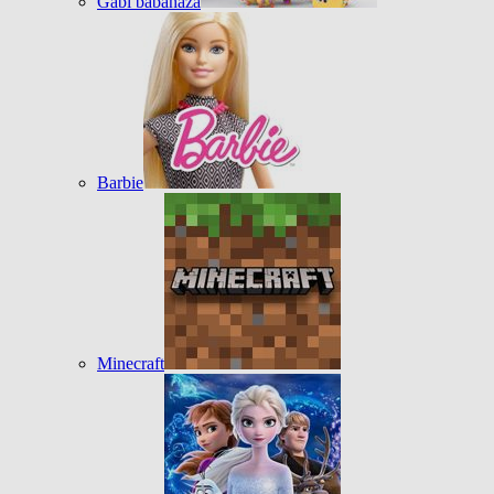
Gabi babaháza
Barbie
Minecraft