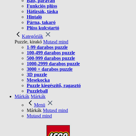
Báb, paraván
Funkciós plüss
Hátizsák, táska
Hintaló
Párna, takaró
Plüss kulcstartó
Kategóriák
Puzzle, kirakó
Mutasd mind
1-99 darabos puzzle
100-499 darabos puzzle
500-999 darabos puzzle
1000-2999 darabos puzzle
3000 + darabos puzzle
3D puzzle
Mesekocka
Puzzle kiegészítő, ragasztó
Puzzleball
Márkák
Márkák
Menü
Márkák
Mutasd mind
Mutasd mind