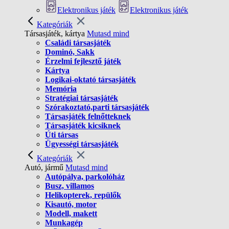
Elektronikus játék
Elektronikus játék
Kategóriák
Társasjáték, kártya
Mutasd mind
Családi társasjáték
Dominó, Sakk
Érzelmi fejlesztő játék
Kártya
Logikai-oktató társasjáték
Memória
Stratégiai társasjáték
Szórakoztató,parti társasjáték
Társasjáték felnőtteknek
Társasjáték kicsiknek
Úti társas
Ügyességi társasjáték
Kategóriák
Autó, jármű
Mutasd mind
Autópálya, parkolóház
Busz, villamos
Helikopterek, repülők
Kisautó, motor
Modell, makett
Munkagép