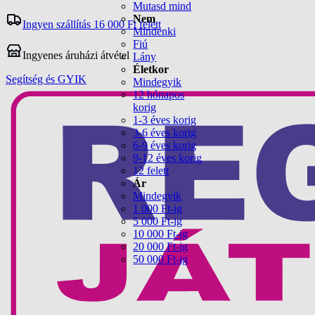
Mutasd mind
Nem
Ingyen szállítás 16 000 Ft felett
Mindenki
Fiú
Ingyenes áruházi átvétel
Lány
Életkor
Segítség és GYIK
Mindegyik
12 hónapos
korig
1-3 éves korig
3-6 éves korig
6-9 éves korig
9-12 éves korig
12 felett
Ár
Mindegyik
1 000 Ft-ig
5 000 Ft-ig
10 000 Ft-ig
20 000 Ft-ig
50 000 Ft-ig