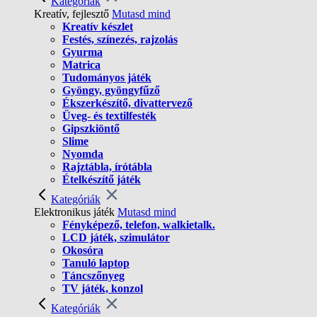
Kategóriák
Kreatív, fejlesztő
Mutasd mind
Kreatív készlet
Festés, színezés, rajzolás
Gyurma
Matrica
Tudományos játék
Gyöngy, gyöngyfűző
Ékszerkészítő, divattervező
Üveg- és textilfesték
Gipszkiöntő
Slime
Nyomda
Rajztábla, írótábla
Ételkészítő játék
Kategóriák
Elektronikus játék
Mutasd mind
Fényképező, telefon, walkietalk.
LCD játék, szimulátor
Okosóra
Tanuló laptop
Táncszőnyeg
TV játék, konzol
Kategóriák