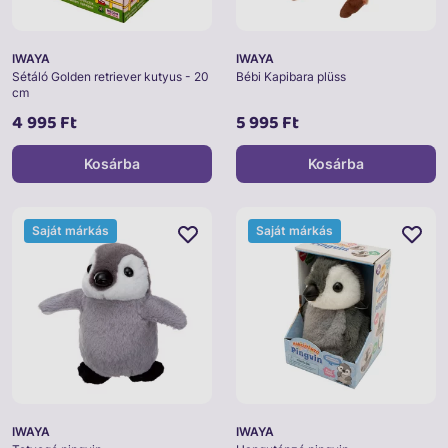
IWAYA
IWAYA
Sétáló Golden retriever kutyus - 20
Bébi Kapibara plüss
cm
4 995 Ft
5 995 Ft
Kosárba
Kosárba
Saját márkás
Saját márkás
IWAYA
IWAYA