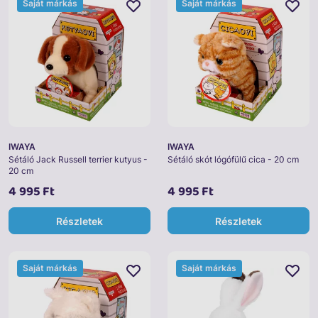
Saját márkás
Saját márkás
IWAYA
IWAYA
Sétáló Jack Russell terrier kutyus -
Sétáló skót lógófülű cica - 20 cm
20 cm
4 995 Ft
4 995 Ft
Részletek
Részletek
Saját márkás
Saját márkás