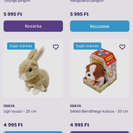
Totyogó pingvin
Hangutánzó pingvin
5 995 Ft
5 995 Ft
Kosárba
Részletek
Saját márkás
Saját márkás
IWAYA
IWAYA
Ugri nyuszi - 20 cm
Sétáló Bernáthegyi kutyus - 20 cm
4 995 Ft
4 995 Ft