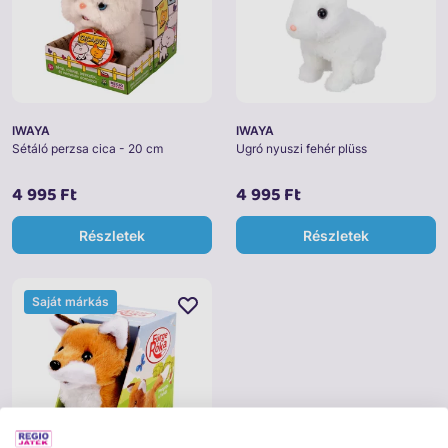
IWAYA
IWAYA
Sétáló perzsa cica - 20 cm
Ugró nyuszi fehér plüss
4 995 Ft
4 995 Ft
Részletek
Részletek
Saját márkás