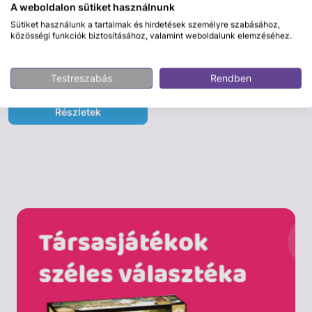
A weboldalon sütiket használnunk
Sütiket használunk a tartalmak és hirdetések személyre szabásához,
közösségi funkciók biztosításához, valamint weboldalunk elemzéséhez.
IWAYA
Szaladgáló róka plüssfigura - 20
cm
Testreszabás
Rendben
4 995 Ft
Részletek