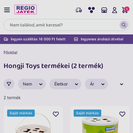
0
Ingyen szállítás 16 000 Ft felett
Ingyenes áruházi átvétel
Főoldal
Hongji Toys termékei (2 termék)
Nem
Életkor
Ár
2 termék
Saját márkás
Saját márkás