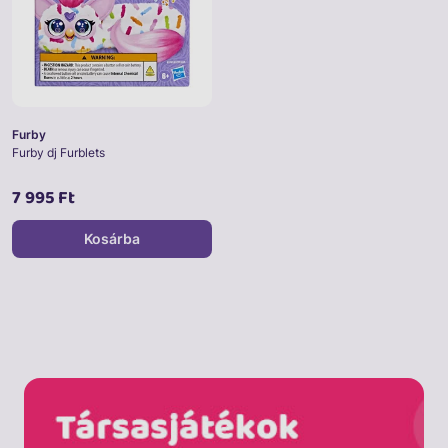
Furby
Furby dj Furblets
7 995 Ft
Kosárba