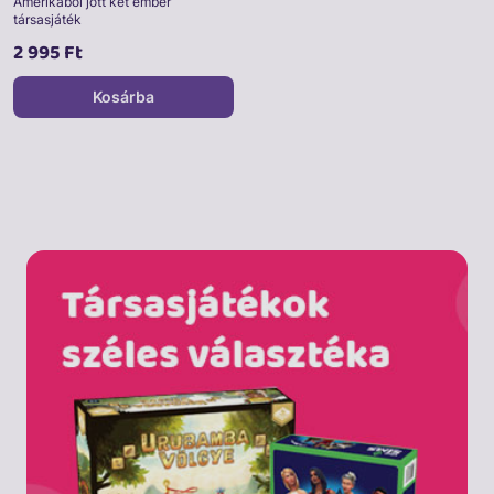
Amerikából jött két ember
társasjáték
2 995 Ft
Kosárba