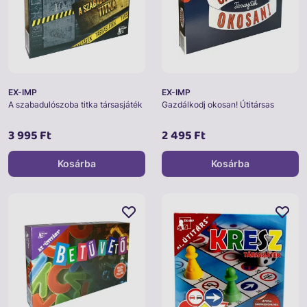
EX-IMP
EX-IMP
A szabadulószoba titka társasjáték
Gazdálkodj okosan! Útitársas
3 995 Ft
2 495 Ft
Kosárba
Kosárba