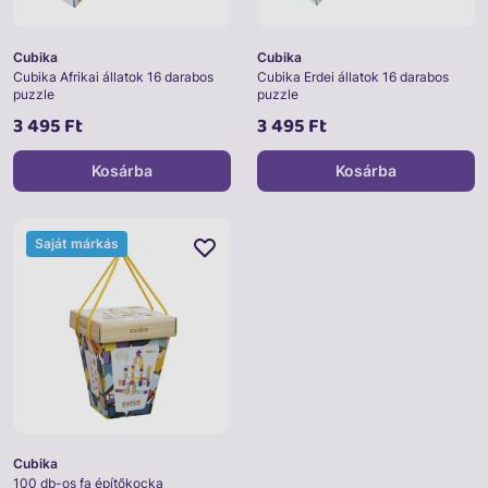
Cubika
Cubika
Cubika Afrikai állatok 16 darabos
Cubika Erdei állatok 16 darabos
puzzle
puzzle
3 495 Ft
3 495 Ft
Kosárba
Kosárba
Saját márkás
Cubika
100 db-os fa építőkocka