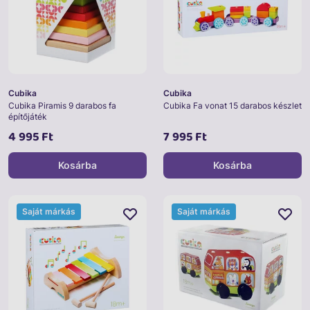
Cubika
Cubika
Cubika Piramis 9 darabos fa
Cubika Fa vonat 15 darabos készlet
építőjáték
4 995 Ft
7 995 Ft
Kosárba
Kosárba
Saját márkás
Saját márkás