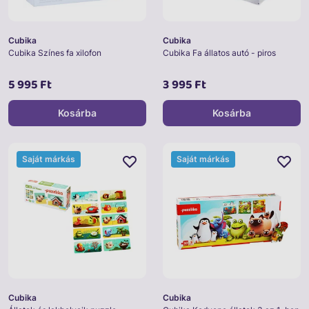
Cubika
Cubika
Cubika Színes fa xilofon
Cubika Fa állatos autó - piros
5 995 Ft
3 995 Ft
Kosárba
Kosárba
Saját márkás
Saját márkás
Cubika
Cubika