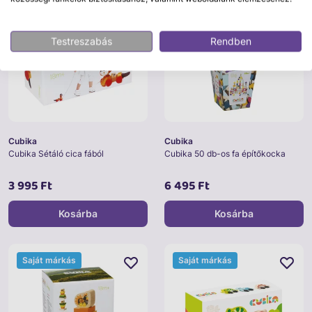
Saját márkás
Saját márkás
Testreszabás
Rendben
Cubika
Cubika
Cubika Sétáló cica fából
Cubika 50 db-os fa építőkocka
3 995 Ft
6 495 Ft
Kosárba
Kosárba
Saját márkás
Saját márkás