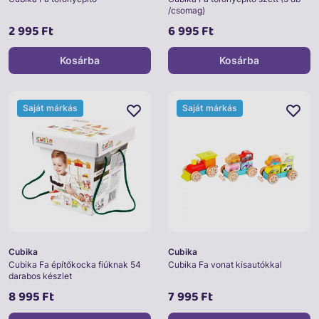
/csomag)
2 995 Ft
6 995 Ft
Kosárba
Kosárba
Saját márkás
Saját márkás
Cubika
Cubika
Cubika Fa építőkocka fiúknak 54
Cubika Fa vonat kisautókkal
darabos készlet
8 995 Ft
7 995 Ft