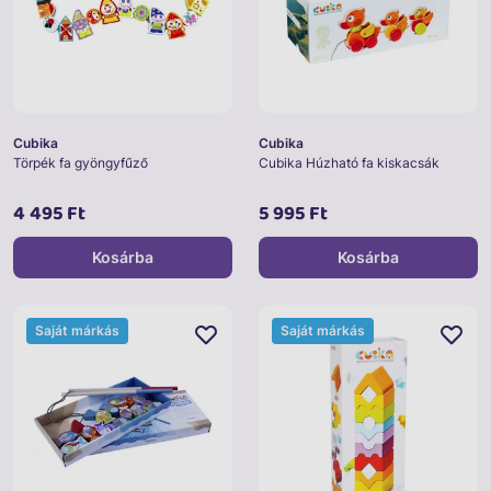
Cubika
Cubika
Törpék fa gyöngyfűző
Cubika Húzható fa kiskacsák
4 495 Ft
5 995 Ft
Kosárba
Kosárba
Saját márkás
Saját márkás