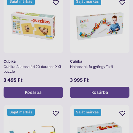
Saját márkás
Saját márkás
Cubika
Cubika
Cubika Állatcsalád 20 darabos XXL
Halacskák fa gyöngyfűző
puzzle
3 495 Ft
3 995 Ft
Kosárba
Kosárba
Saját márkás
Saját márkás