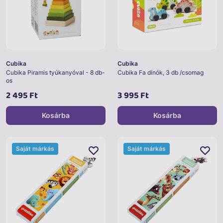
Cubika
Cubika
Cubika Piramis tyúkanyóval - 8 db-
Cubika Fa dínók, 3 db /csomag
os
2 495 Ft
3 995 Ft
Kosárba
Kosárba
Saját márkás
Saját márkás