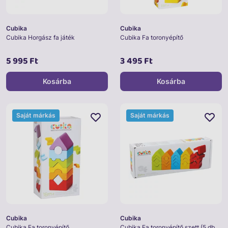
Cubika
Cubika
Cubika Horgász fa játék
Cubika Fa toronyépítő
5 995 Ft
3 495 Ft
Kosárba
Kosárba
Saját márkás
Saját márkás
Cubika
Cubika
Cubika Fa toronyépítő
Cubika Fa toronyépítő szett (5 db