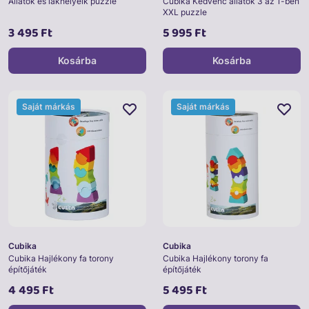
Állatok és lakhelyeik puzzle
Cubika Kedvenc állatok 3 az 1-ben
XXL puzzle
3 495 Ft
5 995 Ft
Kosárba
Kosárba
Saját márkás
Saját márkás
Cubika
Cubika
Cubika Hajlékony fa torony
Cubika Hajlékony torony fa
építőjáték
építőjáték
4 495 Ft
5 495 Ft