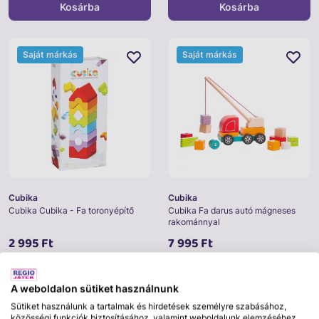
Kosárba
Kosárba
Saját márkás
Saját márkás
Cubika
Cubika
Cubika Cubika - Fa toronyépítő
Cubika Fa darus autó mágneses
rakománnyal
2 995 Ft
7 995 Ft
Kosárba
Kosárba
A weboldalon sütiket használnunk
Sütiket használunk a tartalmak és hirdetések személyre szabásához,
közösségi funkciók biztosításához, valamint weboldalunk elemzéséhez.