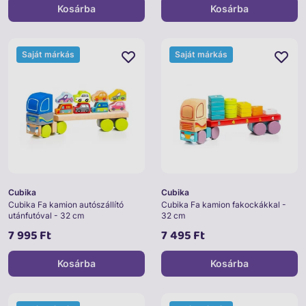
Kosárba
Kosárba
Saját márkás
Saját márkás
Cubika
Cubika
Cubika Fa kamion autószállító
Cubika Fa kamion fakockákkal -
utánfutóval - 32 cm
32 cm
7 995 Ft
7 495 Ft
Kosárba
Kosárba