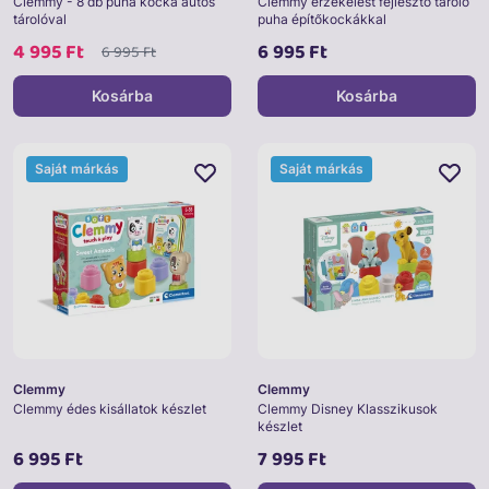
Clemmy - 8 db puha kocka autós
Clemmy érzékelést fejlesztő tároló
tárolóval
puha építőkockákkal
4 995 Ft
6 995 Ft
6 995 Ft
Kosárba
Kosárba
Saját márkás
Saját márkás
Clemmy
Clemmy
Clemmy édes kisállatok készlet
Clemmy Disney Klasszikusok
készlet
6 995 Ft
7 995 Ft