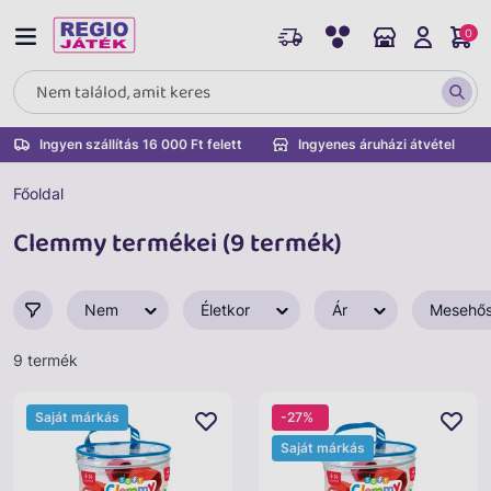
0
Ingyen szállítás 16 000 Ft felett
Ingyenes áruházi átvétel
Főoldal
Clemmy termékei (9 termék)
Nem
Életkor
Ár
Mesehő
9 termék
Saját márkás
-27%
Saját márkás