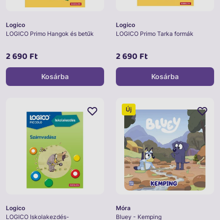
Logico
Logico
LOGICO Primo Hangok és betűk
LOGICO Primo Tarka formák
2 690 Ft
2 690 Ft
Kosárba
Kosárba
Új
Logico
Móra
LOGICO Iskolakezdés-
Bluey - Kemping