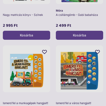
Móra
Nagy matricás könyv - Színek
A csillámgömb - Gabi babaháza
2 995 Ft
2 499 Ft
Kosárba
Kosárba
Ismerd fel a munkagépek hangjait!
Ismerd fel a város hangjait!