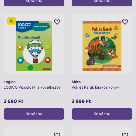
Kosárba
Kosárba
Új
Logico
Móra
LOGICO Piccolo Mi a következő?
Vuk és Karak kirakós könyv
2 690 Ft
3 999 Ft
Kosárba
Kosárba