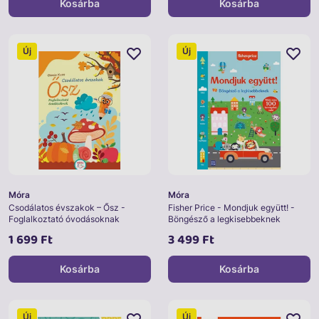
Kosárba
Kosárba
Új
Új
Móra
Móra
Csodálatos évszakok – Ősz -
Fisher Price - Mondjuk együtt! -
Foglalkoztató óvodásoknak
Böngésző a legkisebbeknek
1 699 Ft
3 499 Ft
Kosárba
Kosárba
Új
Új