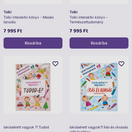
Tolki
Tolki
Tolki interaktív könyv - Mesés
Tolki interaktív könyv -
tanulás
Természettudomány
7 995 Ft
7 995 Ft
Kosárba
Kosárba
Iskolaérett vagyok ?! Tudod
Iskolaérett vagyok?! Írás és olvasás
előkészítése