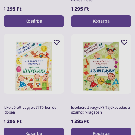
1 295 Ft
1 295 Ft
Kosárba
Kosárba
Iskolaérett vagyok ?! Térben és
Iskolaérett vagyok?!Tájékozódás a
időben
számok világában
1 295 Ft
1 295 Ft
Kosárba
Kosárba