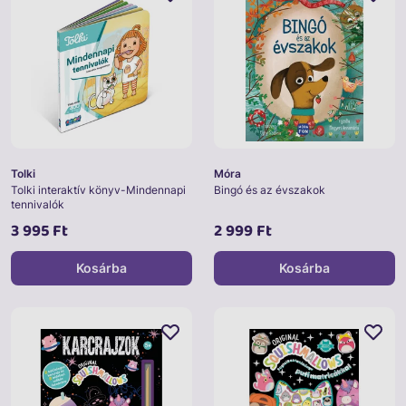
Tolki
Móra
Tolki interaktív könyv-Mindennapi
Bingó és az évszakok
tennivalók
3 995 Ft
2 999 Ft
Kosárba
Kosárba