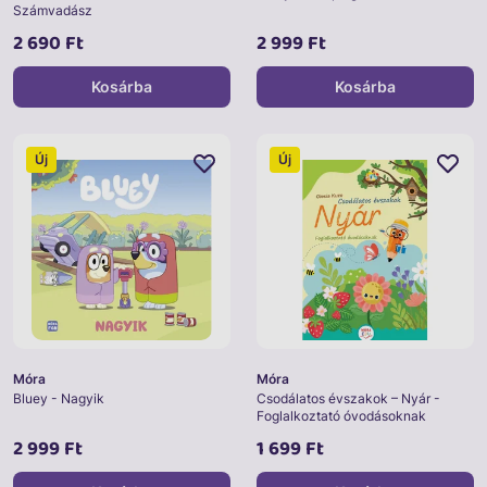
Számvadász
2 690 Ft
2 999 Ft
Kosárba
Kosárba
Új
Új
Móra
Móra
Bluey - Nagyik
Csodálatos évszakok – Nyár -
Foglalkoztató óvodásoknak
2 999 Ft
1 699 Ft