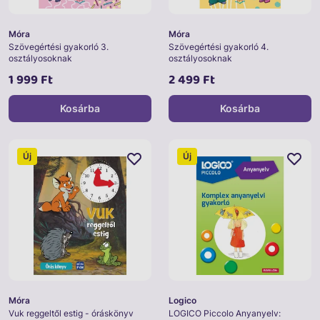
Móra
Móra
Szövegértési gyakorló 3.
Szövegértési gyakorló 4.
osztályosoknak
osztályosoknak
1 999 Ft
2 499 Ft
Kosárba
Kosárba
Új
Új
Móra
Logico
Vuk reggeltől estig - óráskönyv
LOGICO Piccolo Anyanyelv: