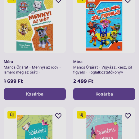
Móra
Móra
Mancs Őrjárat - Mennyi az idő? -
Mancs Őrjárat - Vigyázz, kész, jól
Ismerd meg az órát! -
figyelj! - Foglalkoztatókönyv
foglalkoztatókönyv
1 699 Ft
2 499 Ft
Kosárba
Kosárba
Új
Új