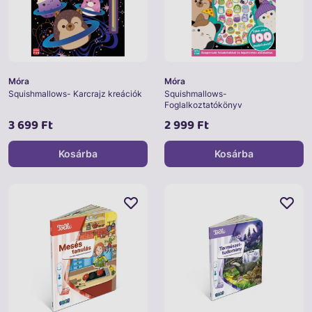
Móra
Móra
Squishmallows- Karcrajz kreációk
Squishmallows-
Foglalkoztatókönyv
3 699 Ft
2 999 Ft
Kosárba
Kosárba