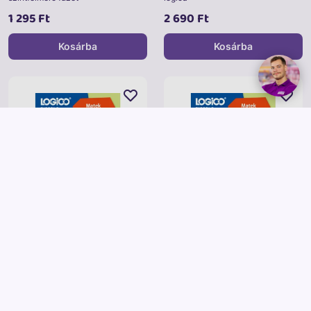
1 295 Ft
2 690 Ft
Kosárba
Kosárba
Logico
Logico
LOGICO Piccolo Az osztás lépései
LOGICO Piccolo
Problémamegoldás lépésről lépésre
2 690 Ft
2 690 Ft
Kosárba
Kosárba