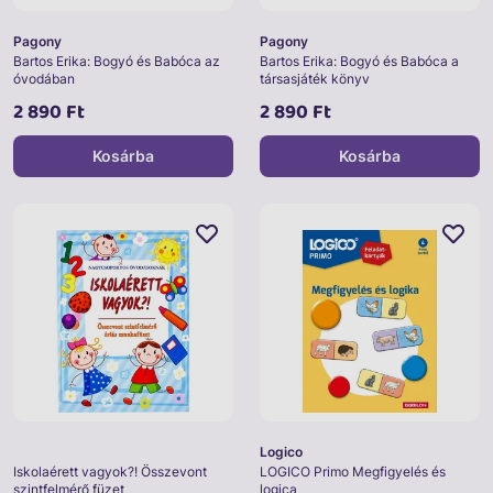
Pagony
Pagony
Bartos Erika: Bogyó és Babóca az
Bartos Erika: Bogyó és Babóca a
óvodában
társasjáték könyv
2 890 Ft
2 890 Ft
Kosárba
Kosárba
Logico
Iskolaérett vagyok?! Összevont
LOGICO Primo Megfigyelés és
szintfelmérő füzet
logica