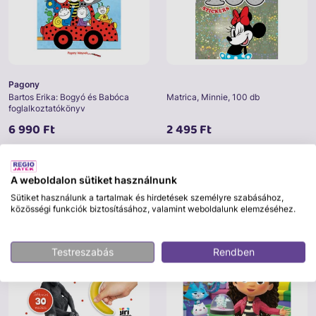
Pagony
Bartos Erika: Bogyó és Babóca
Matrica, Minnie, 100 db
foglalkoztatókönyv
6 990 Ft
2 495 Ft
Kosárba
Kosárba
A weboldalon sütiket használnunk
Sütiket használunk a tartalmak és hirdetések személyre szabásához,
Saját márkás
közösségi funkciók biztosításához, valamint weboldalunk elemzéséhez.
Testreszabás
Rendben