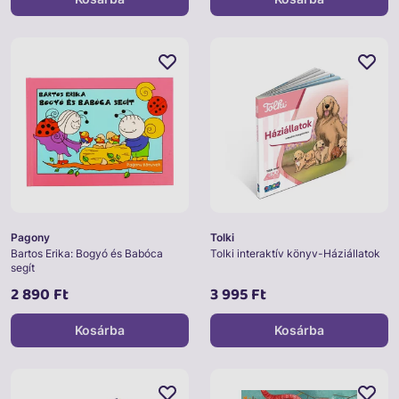
Pagony
Tolki
Bartos Erika: Bogyó és Babóca
Tolki interaktív könyv-Háziállatok
segít
2 890 Ft
3 995 Ft
Kosárba
Kosárba