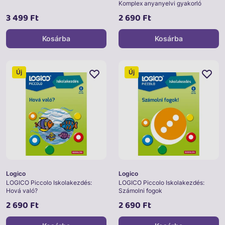
Komplex anyanyelvi gyakorló
3 499 Ft
2 690 Ft
Kosárba
Kosárba
Új
Új
Logico
Logico
LOGICO Piccolo Iskolakezdés:
LOGICO Piccolo Iskolakezdés:
Hová való?
Számolni fogok
2 690 Ft
2 690 Ft