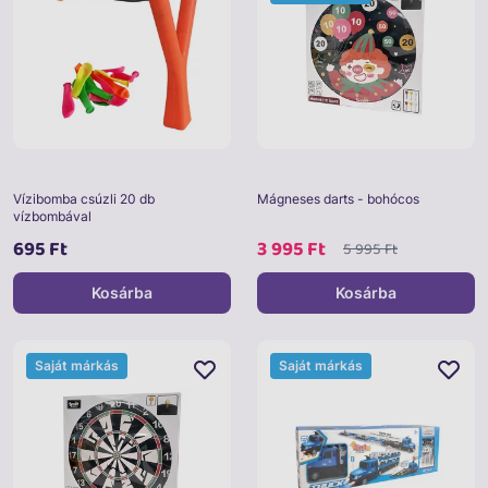
Vízibomba csúzli 20 db
Mágneses darts - bohócos
vízbombával
695 Ft
3 995 Ft
5 995 Ft
Kosárba
Kosárba
Saját márkás
Saját márkás