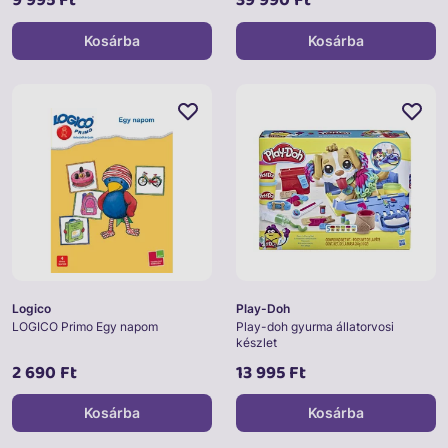
Kosárba
Kosárba
Logico
Play-Doh
LOGICO Primo Egy napom
Play-doh gyurma állatorvosi
készlet
2 690 Ft
13 995 Ft
Kosárba
Kosárba