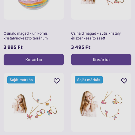
Csináld magad - unikornis
Csináld magad - sütis kristály
kristálynövesztő terrárium
ékszer készítő szett
3 995 Ft
3 495 Ft
Kosárba
Kosárba
Saját márkás
Saját márkás