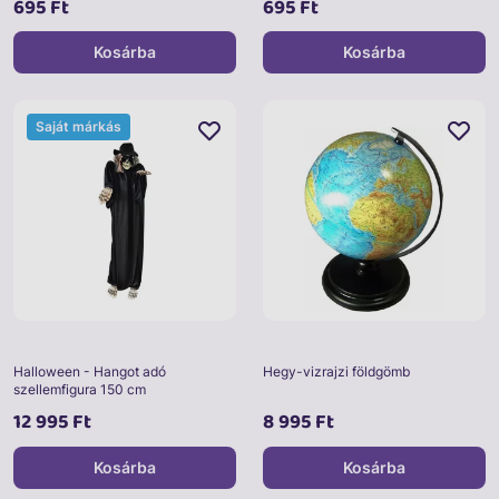
695 Ft
695 Ft
Kosárba
Kosárba
Saját márkás
Halloween - Hangot adó
Hegy-vizrajzi földgömb
szellemfigura 150 cm
12 995 Ft
8 995 Ft
Kosárba
Kosárba