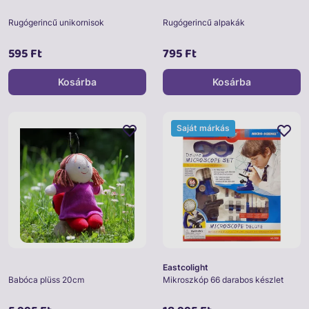
Rugógerincű unikornisok
Rugógerincű alpakák
595 Ft
795 Ft
Kosárba
Kosárba
Saját márkás
Eastcolight
Babóca plüss 20cm
Mikroszkóp 66 darabos készlet