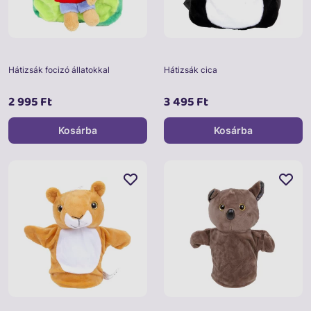
Hátizsák focizó állatokkal
Hátizsák cica
2 995 Ft
3 495 Ft
Kosárba
Kosárba