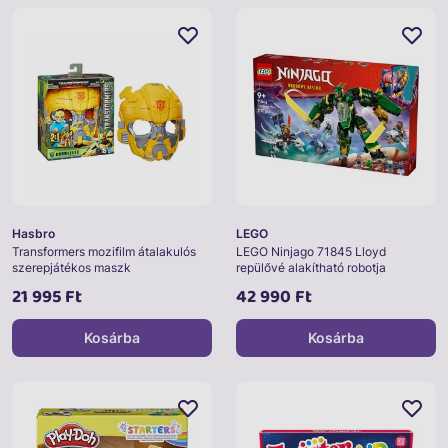
Hasbro
LEGO
Transformers mozifilm átalakulós
LEGO Ninjago 71845 Lloyd
szerepjátékos maszk
repülővé alakítható robotja
21 995 Ft
42 990 Ft
Kosárba
Kosárba