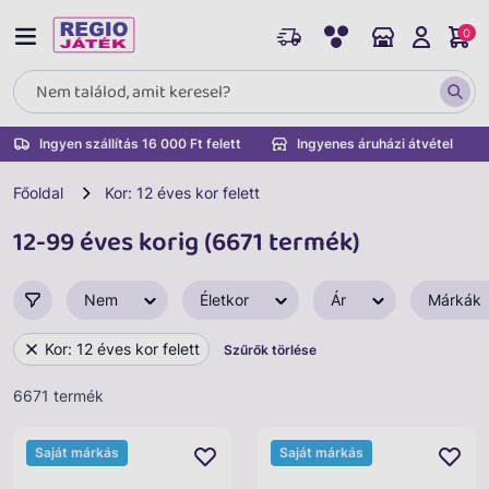
0
Ingyen szállítás 16 000 Ft felett
Ingyenes áruházi átvétel
Főoldal
Kor: 12 éves kor felett
12-99 éves korig (6671 termék)
Nem
Életkor
Ár
Márkák
Kor: 12 éves kor felett
Szűrők törlése
6671 termék
Saját márkás
Saját márkás