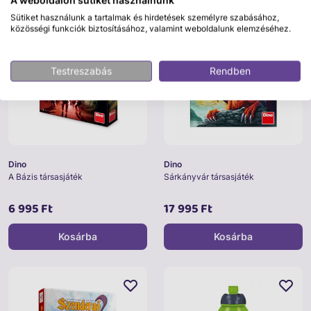
A weboldalon sütiket használnunk
Sütiket használunk a tartalmak és hirdetések személyre szabásához,
Saját márkás
Saját márkás
közösségi funkciók biztosításához, valamint weboldalunk elemzéséhez.
Testreszabás
Rendben
Dino
Dino
A Bázis társasjáték
Sárkányvár társasjáték
6 995 Ft
17 995 Ft
Kosárba
Kosárba