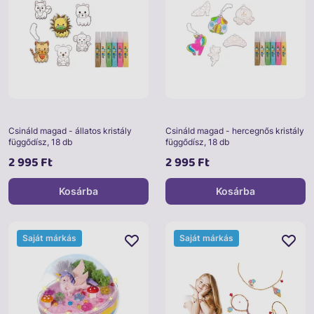
Csináld magad - állatos kristály
Csináld magad - hercegnős kristály
függődísz, 18 db
függődísz, 18 db
2 995 Ft
2 995 Ft
Kosárba
Kosárba
Saját márkás
Saját márkás