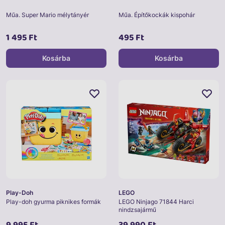
Műa. Super Mario mélytányér
Műa. Építőkockák kispohár
1 495 Ft
495 Ft
Kosárba
Kosárba
Play-Doh
LEGO
Play-doh gyurma piknikes formák
LEGO Ninjago 71844 Harci
nindzsajármű
9 995 Ft
39 990 Ft