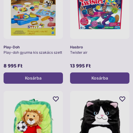
Play-Doh
Hasbro
Play-doh gyurma kis szakács szett
Twister air
8 995 Ft
13 995 Ft
Kosárba
Kosárba