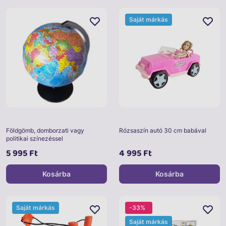
Saját márkás
Földgömb, domborzati vagy
Rózsaszín autó 30 cm babával
politikai színezéssel
5 995 Ft
4 995 Ft
Kosárba
Kosárba
Saját márkás
-33%
Saját márkás