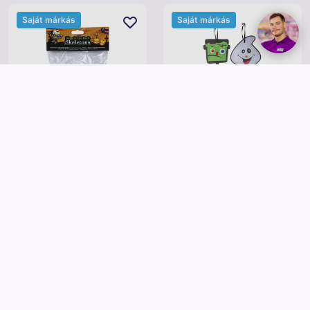
Saját márkás
Saját márkás
Sötétben világító csontvázak, 16
Felakasztható Halloween
cm, 16 db /cs
dekoráció, 2 féle
795 Ft
1 295 Ft
Kosárba
Kosárba
Saját márkás
Saját márkás