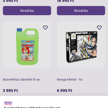
5 995 Ft
18 995 Ft
Kosárba
Kosárba
Buborékfújó utántöltő 5l-es
Manga kifestő - fiú
3 995 Ft
6 995 Ft
Kosárba
Kosárba