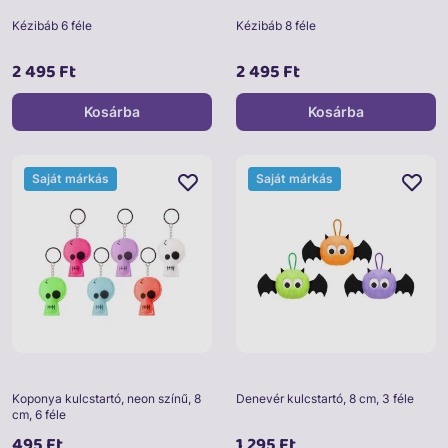
Kézibáb 6 féle
Kézibáb 8 féle
2 495 Ft
2 495 Ft
Kosárba
Kosárba
Saját márkás
Saját márkás
Koponya kulcstartó, neon színű, 8
Denevér kulcstartó, 8 cm, 3 féle
cm, 6 féle
495 Ft
1 295 Ft