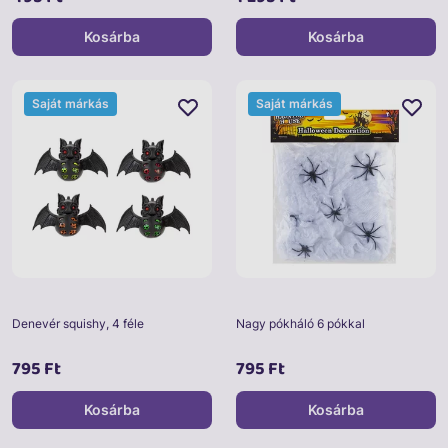
Kosárba
Kosárba
Saját márkás
Saját márkás
Denevér squishy, 4 féle
Nagy pókháló 6 pókkal
795 Ft
795 Ft
Kosárba
Kosárba