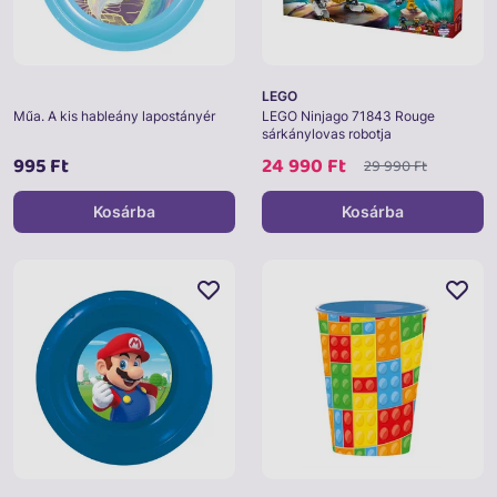
LEGO
Műa. A kis hableány lapostányér
LEGO Ninjago 71843 Rouge
sárkánylovas robotja
995 Ft
24 990 Ft
29 990 Ft
Kosárba
Kosárba