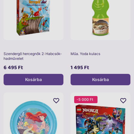
Szendergő hercegnők 2: Habcsók-
Műa. Yoda kulacs
hadművelet
6 495 Ft
1 495 Ft
Kosárba
Kosárba
-5 000 Ft