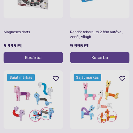
Mágneses darts
Rendőr teherautó 2 fém autóval,
zenél, világít
5 995 Ft
9 995 Ft
Kosárba
Kosárba
Saját márkás
Saját márkás