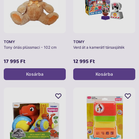
TOMY
TOMY
Tony óriás plüssmaci - 102 cm
Verd át a kamerát! társasjáték
17 995 Ft
12 995 Ft
Kosárba
Kosárba