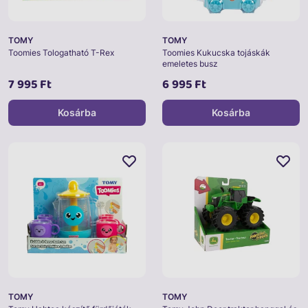
TOMY
TOMY
Toomies Tologatható T-Rex
Toomies Kukucska tojáskák
emeletes busz
7 995 Ft
6 995 Ft
Kosárba
Kosárba
TOMY
TOMY