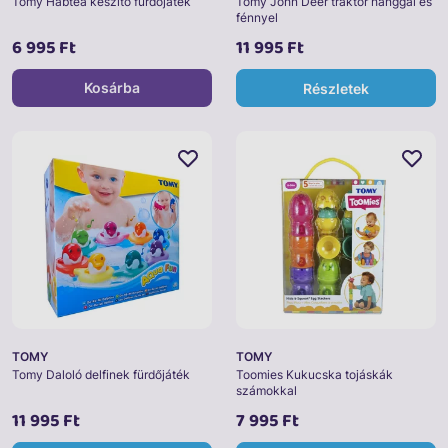
Tomy Habtea készítő fürdőjáték
Tomy John Deer traktor hanggal és
fénnyel
6 995 Ft
11 995 Ft
Kosárba
Részletek
TOMY
TOMY
Tomy Daloló delfinek fürdőjáték
Toomies Kukucska tojáskák
számokkal
11 995 Ft
7 995 Ft