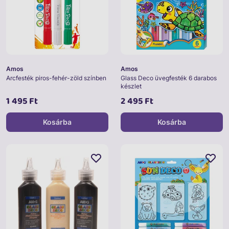
Amos
Amos
Arcfesték piros-fehér-zöld színben
Glass Deco üvegfesték 6 darabos
készlet
1 495 Ft
2 495 Ft
Kosárba
Kosárba