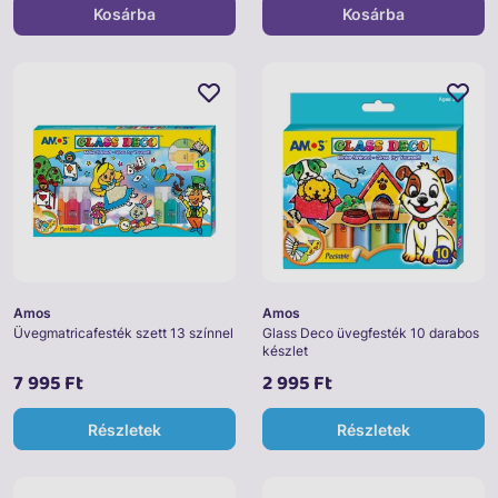
Kosárba
Kosárba
Amos
Amos
Üvegmatricafesték szett 13 színnel
Glass Deco üvegfesték 10 darabos
készlet
7 995 Ft
2 995 Ft
Részletek
Részletek