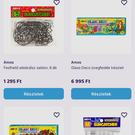
Amos
Amos
Festhető ablakdísz sablon, 6 db
Glass Deco üvegfesték készlet
1 295 Ft
6 995 Ft
Részletek
Részletek