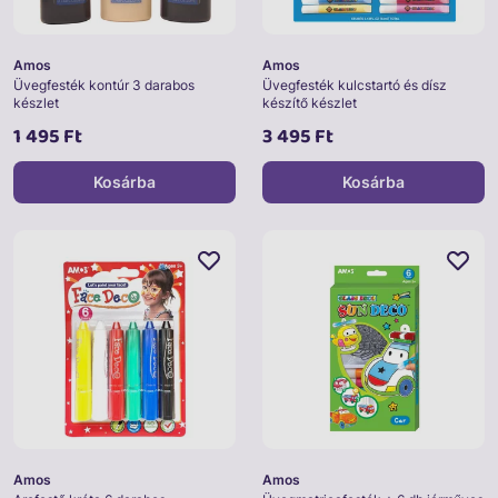
Amos
Amos
Üvegfesték kontúr 3 darabos
Üvegfesték kulcstartó és dísz
készlet
készítő készlet
1 495 Ft
3 495 Ft
Kosárba
Kosárba
Amos
Amos