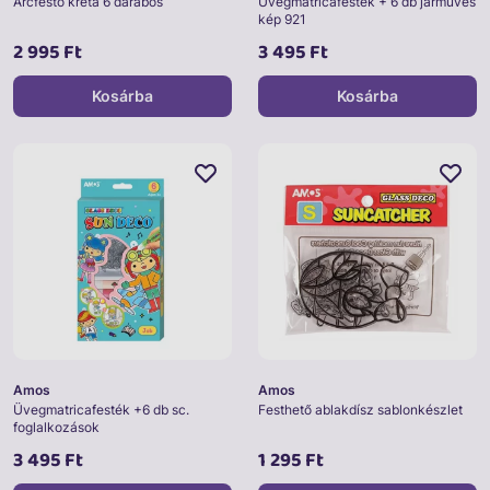
Arcfestő kréta 6 darabos
Üvegmatricafesték + 6 db járműves
kép 921
2 995 Ft
3 495 Ft
Kosárba
Kosárba
Amos
Amos
Üvegmatricafesték +6 db sc.
Festhető ablakdísz sablonkészlet
foglalkozások
3 495 Ft
1 295 Ft