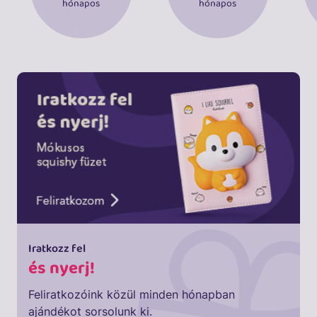
hónapos
hónapos
Iratkozz fel
és nyerj!
Feliratkozóink közül minden hónapban
ajándékot sorsolunk ki.