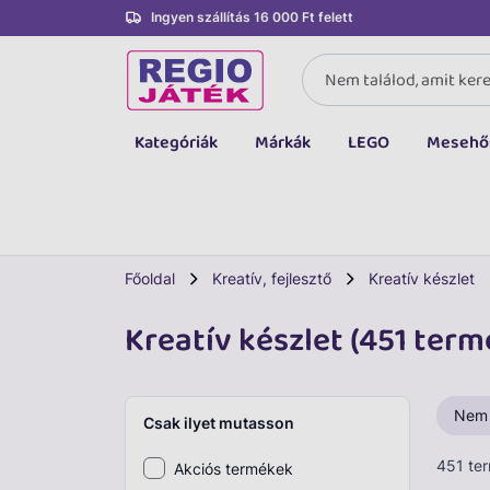
Ingyen szállítás 16 000 Ft felett
Kategóriák
Márkák
LEGO
Mesehő
Összes kategória
Társasjáték, kártya
LEGO
Főoldal
Kreatív, fejlesztő
Kreatív készlet
Kreatív, fejlesztő
Kreatív készlet (451 term
Autó, jármű
Baba, babakocsi
Nem
Csak ilyet mutasson
Bébijáték, kellék
451 te
Akciós termékek
Sportszer, labda