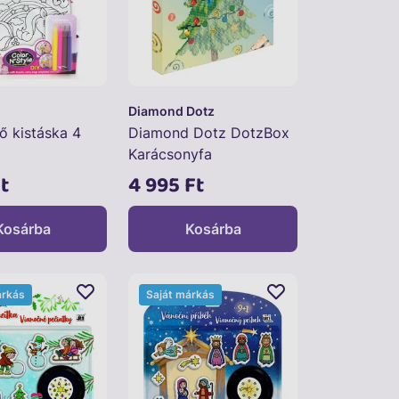
Diamond Dotz
ő kistáska 4
Diamond Dotz DotzBox
Karácsonyfa
t
4 995 Ft
Kosárba
Kosárba
árkás
Saját márkás