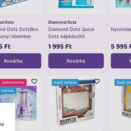
d Dotz
Diamond Dotz
nd Dotz DotzBox
Diamond Dotz Quick
Nyomdas
sonyi hóember
Dotz képkészítő
Hóember
5 Ft
1 995 Ft
5 995 
Kosárba
Kosárba
%
kedvezmény
Saját márkás
Saját m
t márkás
égi