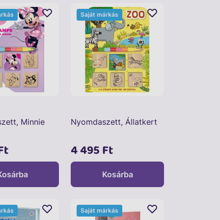
árkás
Saját márkás
ett, Minnie
Nyomdaszett, Állatkert
Ft
4 495 Ft
Kosárba
Kosárba
árkás
Saját márkás