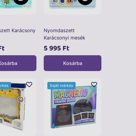
zett Karácsony
Nyomdaszett
Karácsonyi mesék
Ft
5 995 Ft
Kosárba
Kosárba
árkás
Saját márkás