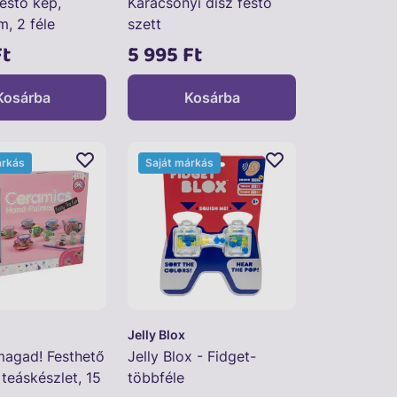
stő kép,
Karácsonyi dísz festő
, 2 féle
szett
Ft
5 995 Ft
Kosárba
Kosárba
árkás
Saját márkás
Jelly Blox
magad! Festhető
Jelly Blox - Fidget-
teáskészlet, 15
többféle