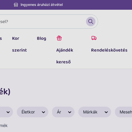
Ingyenes áruházi átvétel
s
Kor
Blog
szerint
Ajándék
Rendeléskövetés
kereső
ék)
Életkor
Ár
Márkák
Meseh
rmék