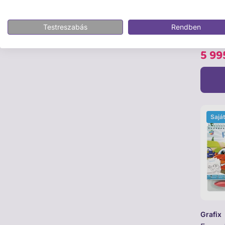
Fun Ti
Láncké
Testreszabás
Rendben
5 99
Sajá
Grafix