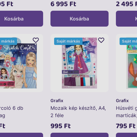
t
db-os
95 Ft
6 995 Ft
2 495 
Kosárba
Kosárba
t márkás
Saját márkás
Saját m
Grafix
Grafix
rcoló 6 db
Mozaik kép készítő, A4,
Húsvéti 
ag
2 féle
marticák,
féle
Ft
995 Ft
795 Ft