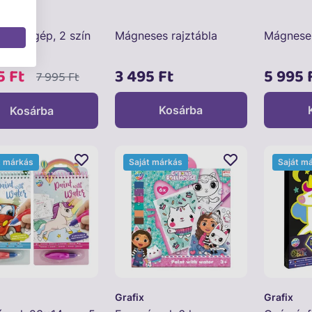
me
szítő gép, 2 szín
Mágneses rajztábla
Mágneses
5 Ft
3 495 Ft
5 995 
7 995 Ft
Kosárba
Kosárba
t márkás
Saját márkás
Saját m
Grafix
Grafix