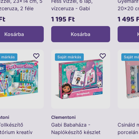
ízzel, 23x14 cm, 5
Fess vízzel, 6 lap,
Gyémánfe
ízceruza, 2 féle
vízceruza - Gabi
20x20 cm
babaháza
Ft
1 195 Ft
1 495 
Kosárba
Kosárba
t márkás
Saját márkás
Saját m
toni
Clementoni
ollkészítő
Gabi Babaháza -
Csináld 
tórium kreatív
Naplókészítő készlet
porcelán 