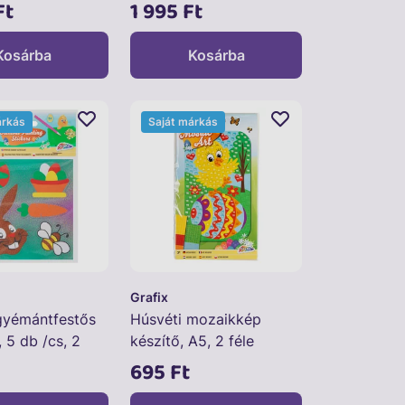
Ft
1 995 Ft
Kosárba
Kosárba
árkás
Saját márkás
Grafix
gyémántfestős
Húsvéti mozaikkép
 5 db /cs, 2
készítő, A5, 2 féle
695 Ft