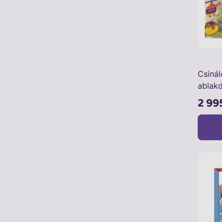
Csiná
ablakd
2 99