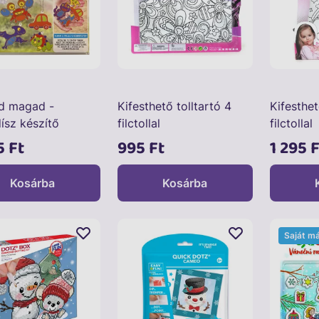
ld magad -
Kifesthető tolltartó 4
Kifesthet
ísz készítő
filctollal
filctollal
5 Ft
995 Ft
1 295 F
Kosárba
Kosárba
Saját m