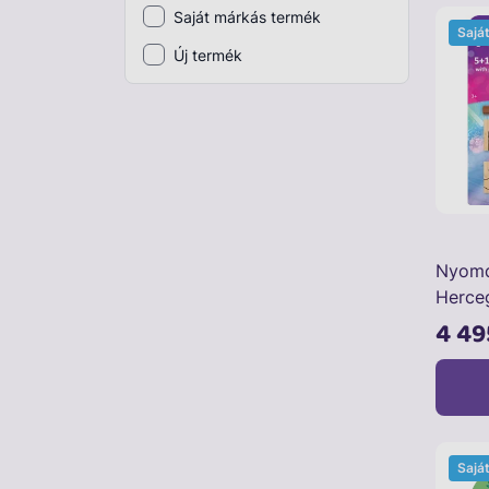
Saját márkás termék
Sajá
Plüss
Új termék
Szabadtéri játék
Játékfigura
Diavetítő, diafilm
Strandjáték, medence
Puzzle, kirakó
Nyomd
Elektronikus játék
Herce
4 49
Sajá