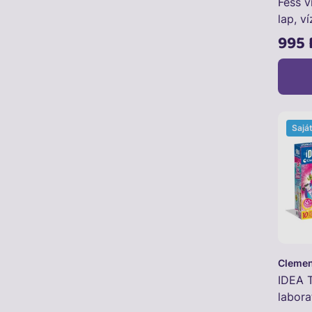
Fess v
lap, v
995 
Sajá
Clemen
IDEA T
labora