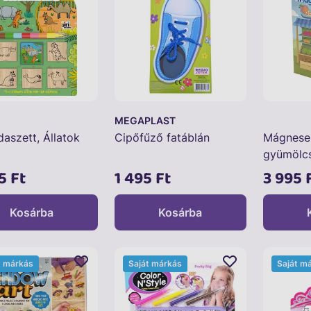
MEGAPLAST
aszett, Állatok
Cipőfűző fatáblán
Mágneses
gyümölc
5 Ft
1 495 Ft
3 995 
Kosárba
Kosárba
t márkás
Saját márkás
Saját m