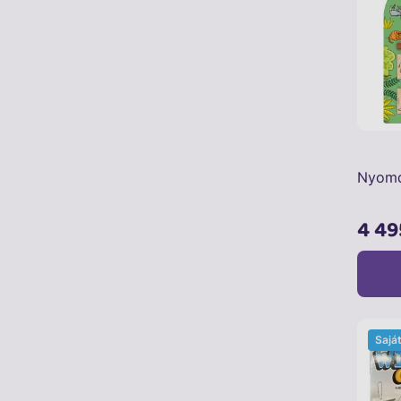
Nyomd
4 49
Sajá