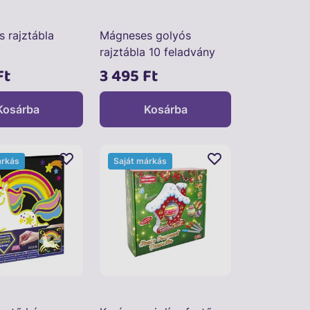
 rajztábla
Mágneses golyós
rajztábla 10 feladvány
kártyával
Ft
3 495 Ft
Kosárba
Kosárba
árkás
Saját márkás