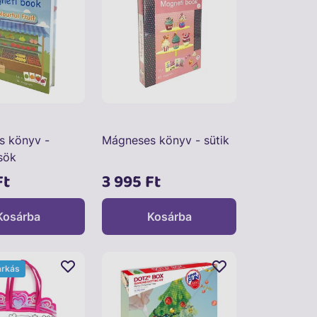
 könyv -
Mágneses könyv - sütik
sök
Ft
3 995 Ft
Kosárba
Kosárba
árkás