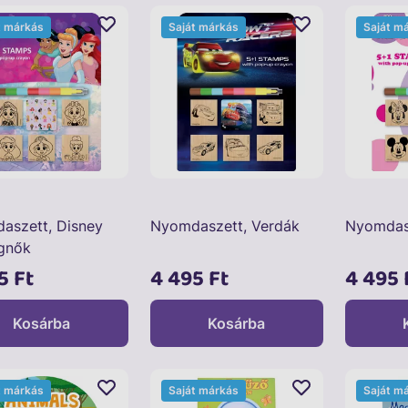
t márkás
Saját márkás
Saját m
aszett, Disney
Nyomdaszett, Verdák
Nyomdasz
gnők
5 Ft
4 495 Ft
4 495 
Kosárba
Kosárba
t márkás
Saját márkás
Saját m