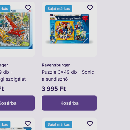
árkás
Saját márkás
rger
Ravensburger
9 db -
Puzzle 3x49 db - Sonic
gi szolgálat
a sündisznó
Ft
3 995 Ft
Kosárba
Kosárba
árkás
Saját márkás