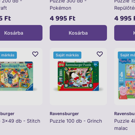
 200 db -
Puzzle 300 db -
Puzzle 1
aft
Pokémon
Repülőté
5 Ft
4 995 Ft
4 995 
Kosárba
Kosárba
t márkás
Saját márkás
Saját m
burger
Ravensburger
Ravensbu
 3x49 db - Stitch
Puzzle 100 db - Grinch
Puzzle 4
malac