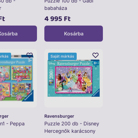
50 db -
Puzzle 100 db - Gabi
r
babaháza
Ft
4 995 Ft
Kosárba
Kosárba
árkás
Saját márkás
rger
Ravensburger
in1 - Peppa
Puzzle 200 db - Disney
Hercegnők karácsony