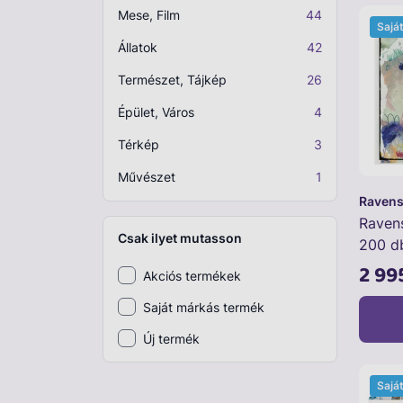
Mese, Film
44
Sajá
Plüss
Állatok
42
Szabadtéri játék
Természet, Tájkép
26
Játékfigura
Épület, Város
4
Diavetítő, diafilm
Térkép
3
Strandjáték, medence
Művészet
1
Ravens
Puzzle, kirakó
Ravens
Csak ilyet mutasson
Elektronikus játék
200 d
2 99
Akciós termékek
Saját márkás termék
Új termék
Sajá