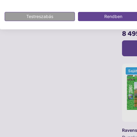
Ravens
Puzzl
Testreszabás
Rendben
Avang
8 49
Sajá
Ravens