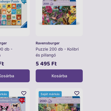
rger
Ravensburger
00 db -
Puzzle 200 db - Kolibri
n
és pillangó
Ft
5 495 Ft
Kosárba
Kosárba
árkás
Saját márkás