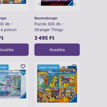
rger
Ravensburger
00 db -
Puzzle 300 db -
a polcon
Stranger Things
Ft
3 495 Ft
Kosárba
Kosárba
árkás
Saját márkás