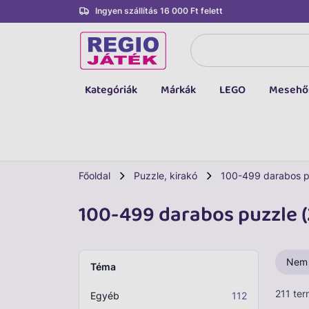
Ingyen szállítás 16 000 Ft felett
Kategóriák
Márkák
LEGO
Mesehő
Összes kategória
Társasjáték, kártya
LEGO
Főoldal
Puzzle, kirakó
100-499 darabos p
Kreatív, fejlesztő
100-499 darabos puzzle (
Autó, jármű
Baba, babakocsi
Nem
Téma
Bébijáték, kellék
211 te
Egyéb
112
Sportszer, labda