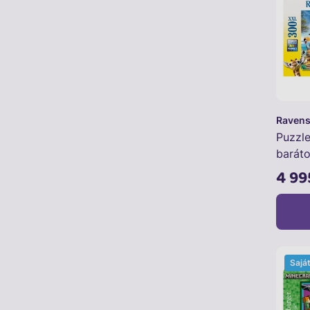
Ravens
Puzzle
barát
4 99
Sajá