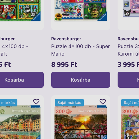
burger
Ravensburger
Ravensbu
e 4x100 db -
Puzzle 4x100 db - Super
Puzzle 3
aft
Mario
Kuromi ú
5 Ft
8 995 Ft
3 995 
Kosárba
Kosárba
t márkás
Saját márkás
Saját m