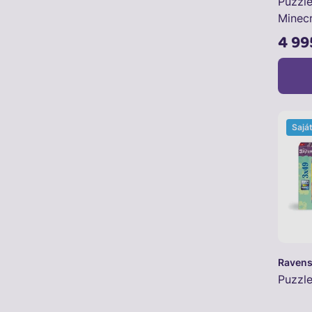
Puzzle
Minecr
4 99
Sajá
Ravens
Puzzle