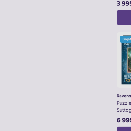
3 99
Sajá
Ravens
Puzzl
Sutto
6 99