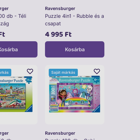
rger
Ravensburger
0 db - Téli
Puzzle 4in1 - Rubble és a
szág
csapat
Ft
4 995 Ft
Kosárba
Kosárba
árkás
Saját márkás
rger
Ravensburger