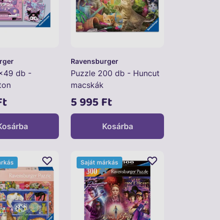
rger
Ravensburger
x49 db -
Puzzle 200 db - Huncut
ton
macskák
Ft
5 995 Ft
Kosárba
Kosárba
árkás
Saját márkás