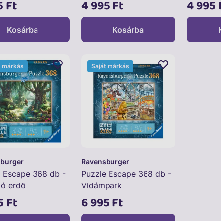
5 Ft
4 995 Ft
4 995 
Kosárba
Kosárba
t márkás
Saját márkás
burger
Ravensburger
e Escape 368 db -
Puzzle Escape 368 db -
gó erdő
Vidámpark
5 Ft
6 995 Ft