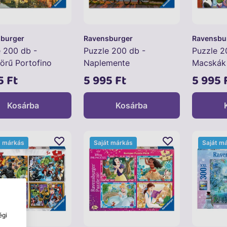
burger
Ravensburger
Ravensbu
 200 db -
Puzzle 200 db -
Puzzle 2
örű Portofino
Naplemente
Macskák 
Amszterdamban
5 Ft
5 995 Ft
5 995 
Kosárba
Kosárba
t márkás
Saját márkás
Saját m
égi