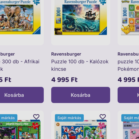
burger
Ravensburger
Ravensbu
 300 db - Afrikai
Puzzle 100 db - Kalózok
puzzle 1
ok
kincse
Pokémo
5 Ft
4 995 Ft
4 995 
Kosárba
Kosárba
t márkás
Saját márkás
Saját m