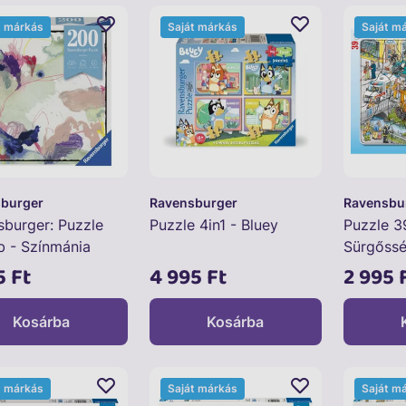
t márkás
Saját márkás
Saját m
burger
Ravensburger
Ravensbu
burger: Puzzle
Puzzle 4in1 - Bluey
Puzzle 3
b - Színmánia
Sürgőssé
5 Ft
4 995 Ft
2 995 
Kosárba
Kosárba
t márkás
Saját márkás
Saját m