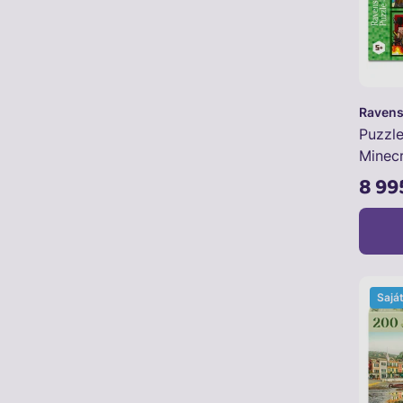
Ravens
Puzzl
Minecr
8 99
Sajá