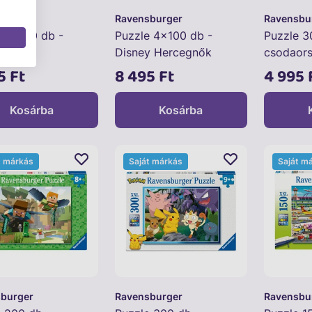
burger
Ravensburger
Ravensbu
e 4x100 db -
Puzzle 4x100 db -
Puzzle 30
ers
Disney Hercegnők
csodaor
5 Ft
8 495 Ft
4 995 
Kosárba
Kosárba
t márkás
Saját márkás
Saját m
burger
Ravensburger
Ravensbu