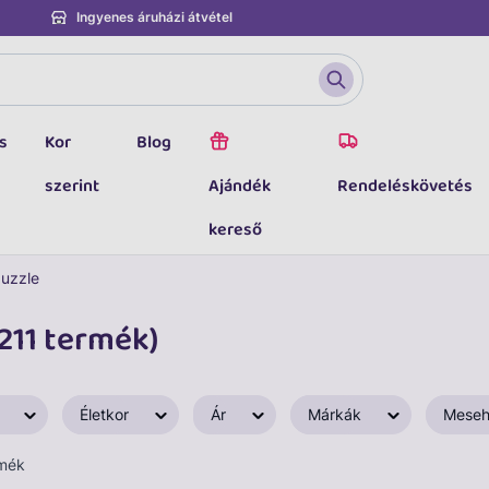
Ingyenes áruházi átvétel
s
Kor
Blog
szerint
Ajándék
Rendeléskövetés
kereső
uzzle
211 termék)
Életkor
Ár
Márkák
Meseh
rmék