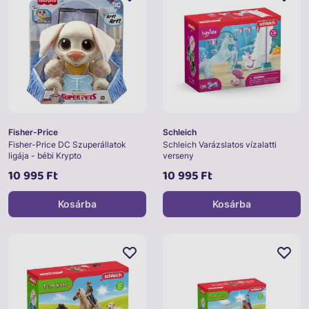
Fisher-Price
Schleich
Fisher-Price DC Szuperállatok
Schleich Varázslatos vízalatti
ligája - bébi Krypto
verseny
10 995 Ft
10 995 Ft
Kosárba
Kosárba