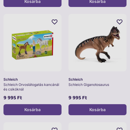
Kosárba
Kosárba
Schleich
Schleich
Schleich Orvoslátogatás kancánál
Schleich Giganotosaurus
és csikóknál
9 995 Ft
9 995 Ft
Kosárba
Kosárba