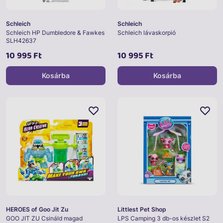
Schleich
Schleich
Schleich HP Dumbledore & Fawkes
Schleich lávaskorpió
SLH42637
10 995 Ft
10 995 Ft
Kosárba
Kosárba
HEROES of Goo Jit Zu
Littlest Pet Shop
GOO JIT ZU Csináld magad
LPS Camping 3 db-os készlet S2