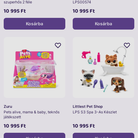
szuperhős 2 féle
LPS00574
10 995 Ft
10 995 Ft
Kosárba
Kosárba
Zuru
Littlest Pet Shop
Pets alive, mama & baby, teknős
LPS S3 Spa 3-As Készlet
játékszett
10 995 Ft
10 995 Ft