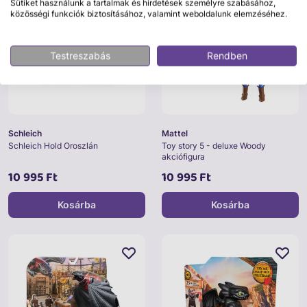
Sütiket használunk a tartalmak és hirdetések személyre szabásához,
közösségi funkciók biztosításához, valamint weboldalunk elemzéséhez.
Testreszabás
Rendben
Schleich
Mattel
Schleich Hold Oroszlán
Toy story 5 - deluxe Woody
akciófigura
10 995 Ft
10 995 Ft
Kosárba
Kosárba