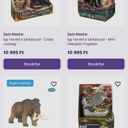
Spin Master
Spin Master
így neveld a sárkányod - Csata
így neveld a sárkányod - Mini
csomag
interaktív Fogatlan
10 995 Ft
10 995 Ft
Kosárba
Kosárba
Saját márkás