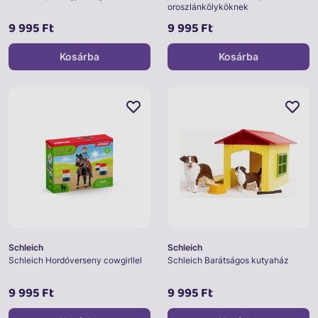
oroszlánkölyköknek
9 995 Ft
9 995 Ft
Kosárba
Kosárba
Schleich
Schleich
Schleich Hordóverseny cowgirllel
Schleich Barátságos kutyaház
9 995 Ft
9 995 Ft