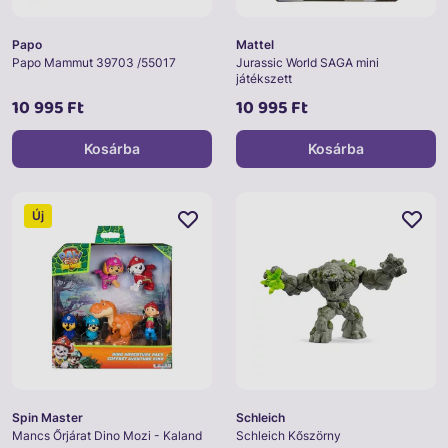
Papo
Mattel
Papo Mammut 39703 /55017
Jurassic World SAGA mini
játékszett
10 995 Ft
10 995 Ft
Kosárba
Kosárba
Új
Spin Master
Schleich
Mancs Őrjárat Dino Mozi - Kaland
Schleich Kőszörny