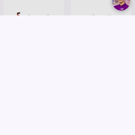
Schleich
Schleich
Schleich Jég Bogár Vs Kő Kráken
Schleich Árny Hiúz Vs Kőtörő
11 995 Ft
11 995 Ft
Kosárba
Kosárba