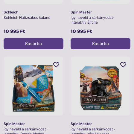
Schleich
Spin Master
Schleich Hátizsákos kaland
így neveld a sárkányodat-
interaktív Éjfúria
10 995 Ft
10 995 Ft
Kosárba
Kosárba
Spin Master
Spin Master
így neveld a sárkányodat -
így neveld a sárkányodat -
Interaktív Deadly Nadde
interaktív sárkány szor