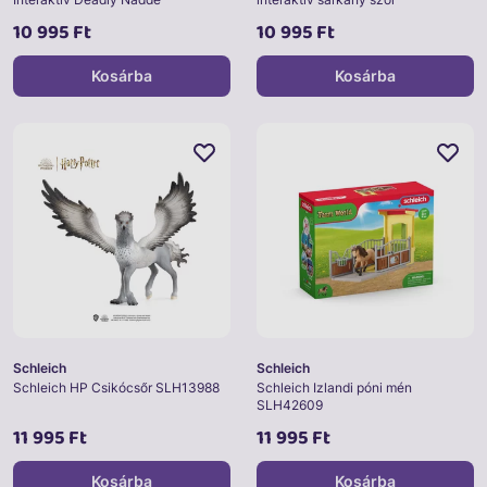
10 995 Ft
10 995 Ft
Kosárba
Kosárba
Schleich
Schleich
Schleich HP Csikócsőr SLH13988
Schleich Izlandi póni mén
SLH42609
11 995 Ft
11 995 Ft
Kosárba
Kosárba