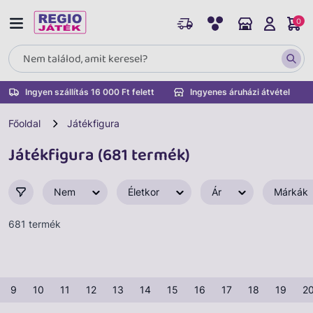
0
Ingyen szállítás 16 000 Ft felett
Ingyenes áruházi átvétel
Főoldal
Játékfigura
Játékfigura (681 termék)
Nem
Életkor
Ár
Márkák
681 termék
9
10
11
12
13
14
15
16
17
18
19
2