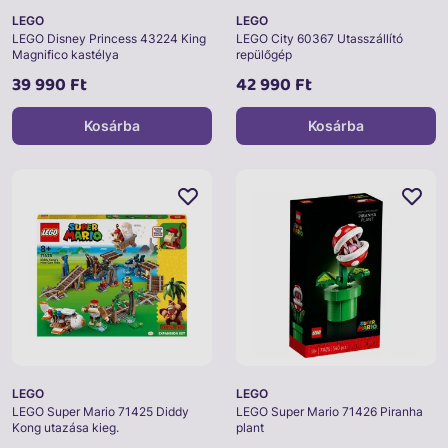
LEGO
LEGO
LEGO Disney Princess 43224 King
LEGO City 60367 Utasszállító
Magnifico kastélya
repülőgép
39 990 Ft
42 990 Ft
Kosárba
Kosárba
LEGO
LEGO
LEGO Super Mario 71425 Diddy
LEGO Super Mario 71426 Piranha
Kong utazása kieg.
plant