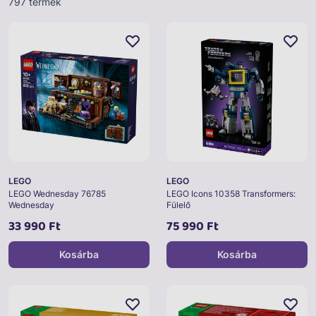
797 termék
LEGO
LEGO
LEGO Wednesday 76785
LEGO Icons 10358 Transformers:
Wednesday
Fülelő
33 990 Ft
75 990 Ft
Kosárba
Kosárba