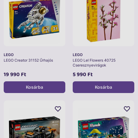
LEGO
LEGO
LEGO Creator 31152 Űrhajós
LEGO Lel Flowers 40725
Cseresznyevirágok
19 990 Ft
5 990 Ft
Kosárba
Kosárba