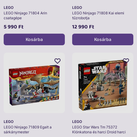
LEGO
LEGO
LEGO Ninjago 71804 Arin
LEGO Ninjago 71808 Kai elemi
csatagépe
tűzrobotja
5 990 Ft
12 990 Ft
Kosárba
Kosárba
LEGO
LEGO
LEGO Ninjago 71809 Egalt a
LEGO Star Wars Tm 75372
sárkánymester
Klónkatona és harci Droid harci
csomag