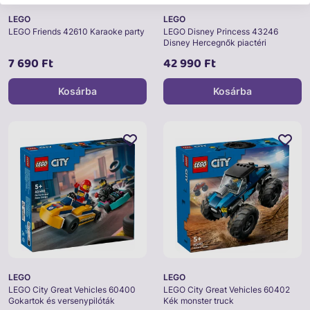
LEGO
LEGO
LEGO Friends 42610 Karaoke party
LEGO Disney Princess 43246
Disney Hercegnők piactéri
kalandjai
7 690 Ft
42 990 Ft
Kosárba
Kosárba
LEGO
LEGO
LEGO City Great Vehicles 60400
LEGO City Great Vehicles 60402
Gokartok és versenypilóták
Kék monster truck