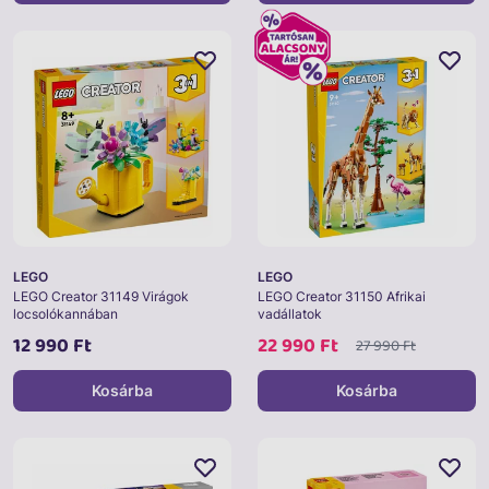
LEGO
LEGO
LEGO Creator 31149 Virágok
LEGO Creator 31150 Afrikai
locsolókannában
vadállatok
12 990 Ft
22 990 Ft
27 990 Ft
Kosárba
Kosárba