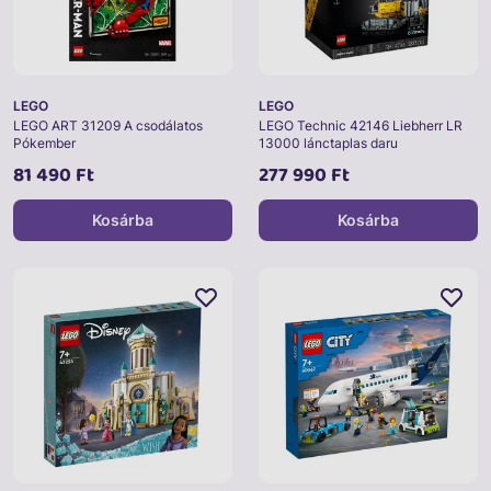
LEGO
LEGO
LEGO ART 31209 A csodálatos
LEGO Technic 42146 Liebherr LR
Pókember
13000 lánctaplas daru
81 490 Ft
277 990 Ft
Kosárba
Kosárba