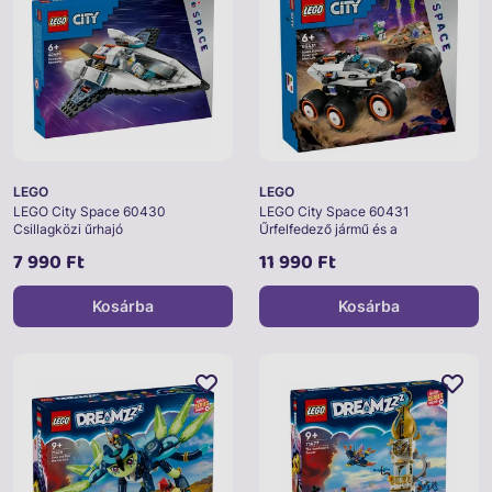
LEGO
LEGO
LEGO City Space 60430
LEGO City Space 60431
Csillagközi űrhajó
Űrfelfedező jármű és a
földönkívüliek
7 990 Ft
11 990 Ft
Kosárba
Kosárba