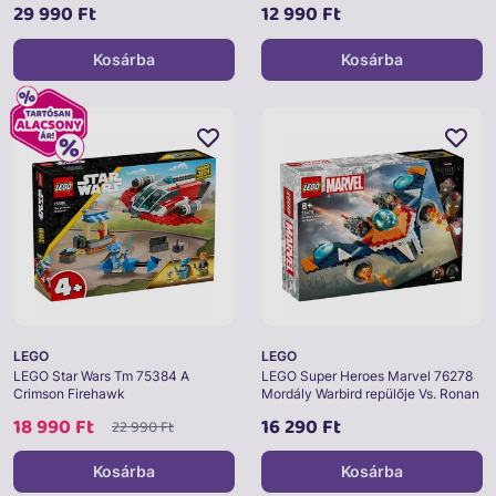
29 990 Ft
12 990 Ft
Kosárba
Kosárba
LEGO
LEGO
LEGO Star Wars Tm 75384 A
LEGO Super Heroes Marvel 76278
Crimson Firehawk
Mordály Warbird repülője Vs. Ronan
18 990 Ft
16 290 Ft
22 990 Ft
Kosárba
Kosárba