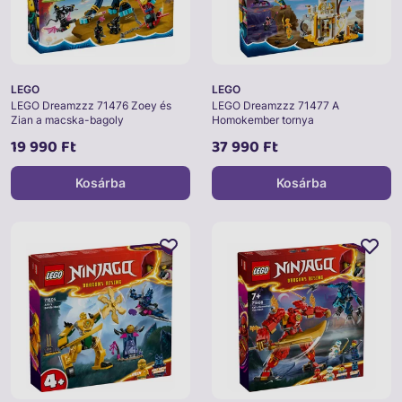
LEGO
LEGO
LEGO Dreamzzz 71476 Zoey és
LEGO Dreamzzz 71477 A
Zian a macska-bagoly
Homokember tornya
19 990 Ft
37 990 Ft
Kosárba
Kosárba