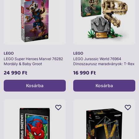
LEGO
LEGO
LEGO Super Heroes Marvel 76282
LEGO Jurassic World 76964
Mordály & Baby Groot
Dinoszaurusz maradványok: T-Rex
koponya
24 990 Ft
16 990 Ft
Kosárba
Kosárba