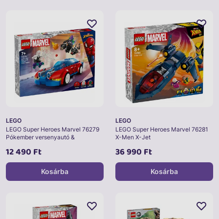
LEGO
LEGO
LEGO Super Heroes Marvel 76279
LEGO Super Heroes Marvel 76281
Pókember versenyautó &
X-Men X-Jet
Venomizált Zöld Manó
12 490 Ft
36 990 Ft
Kosárba
Kosárba