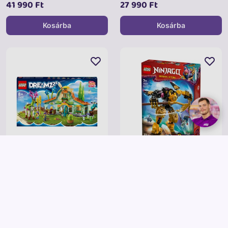
41 990 Ft
27 990 Ft
Kosárba
Kosárba
LEGO
LEGO
LEGO Dreamzzz 71459 Az
LEGO Ninjago 71839 Arin spinjitzu
álomlények istállója
harci robotja
35 990 Ft
7 990 Ft
Kosárba
Kosárba