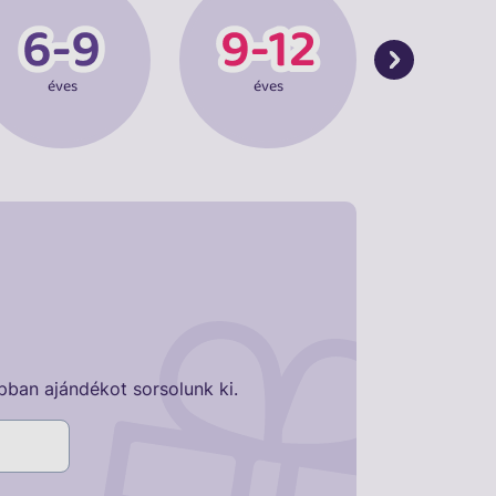
éves
éves
éves
pban ajándékot sorsolunk ki.