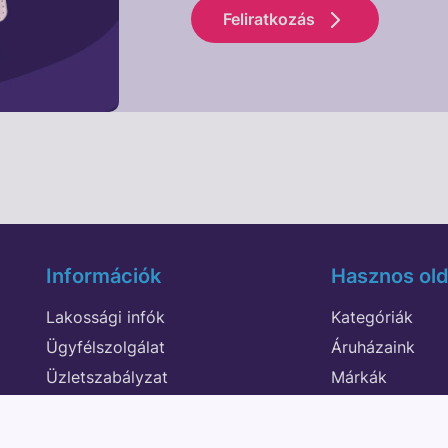
Feliratkozás
Információk
Hasznos old
Lakossági infók
Kategóriák
Ügyfélszolgálat
Áruházaink
Üzletszabályzat
Márkák
Adatvédelem
Akciók
Elállás a szerződéstől
Blog