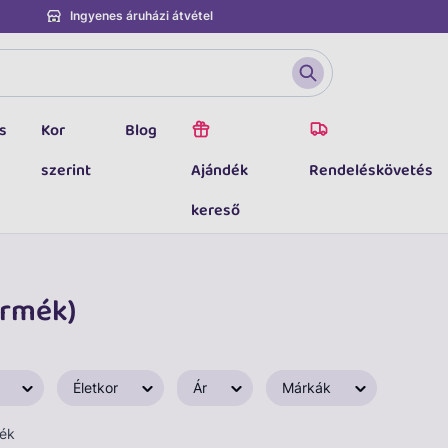
Ingyenes áruházi átvétel
s
Kor
Blog
szerint
Ajándék
Rendeléskövetés
kereső
ermék)
Életkor
Ár
Márkák
mék