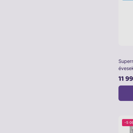
Super
évese
11 9
-5 0