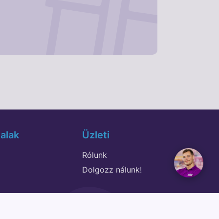
alak
Üzleti
Rólunk
Dolgozz nálunk!