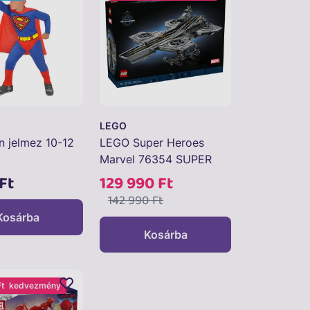
LEGO
 jelmez 10-12
LEGO Super Heroes
Marvel 76354 SUPER
HEROES 76354
Ft
129 990 Ft
142 990 Ft
Kosárba
Kosárba
Ft
kedvezmény