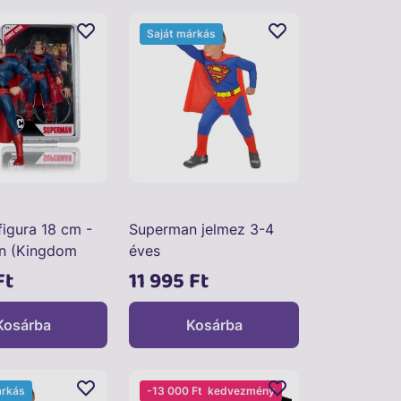
Saját márkás
figura 18 cm -
Superman jelmez 3-4
n (Kingdom
éves
Ft
11 995 Ft
Kosárba
Kosárba
árkás
-13 000 Ft
kedvezmény