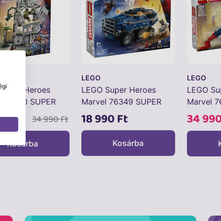
LEGO
LEGO
égi
Super Heroes
LEGO Super Heroes
LEGO Su
l 76350 SUPER
Marvel 76349 SUPER
Marvel 
ES 76350
HEROES 76349
HEROES 
90 Ft
18 990 Ft
34 990
34 990 Ft
Kosárba
Kosárba