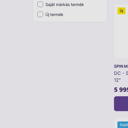
Saját márkás termék
Plüss
Új
Új termék
Szabadtéri játék
Játékfigura
Diavetítő, diafilm
Strandjáték, medence
Puzzle, kirakó
SPIN 
DC - 
Elektronikus játék
12"
5 99
Sajá