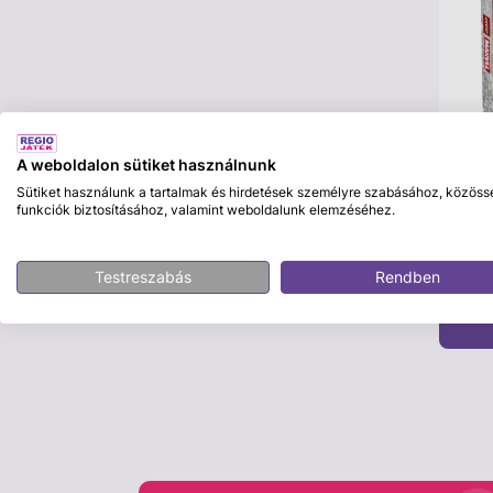
A weboldalon sütiket használnunk
LEGO
Sütiket használunk a tartalmak és hirdetések személyre szabásához, közöss
LEGO 
funkciók biztosításához, valamint weboldalunk elemzéséhez.
Marve
HERO
29 9
Testreszabás
Rendben