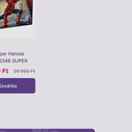
per Heroes
76346 SUPER
76346
 Ft
38 990 Ft
Kosárba