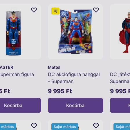
Új
MASTER
Mattel
Superman figura
DC akciófigura hanggal
DC játék
- Superman
Superma
Come)
5 Ft
9 995 Ft
9 995 
Kosárba
Kosárba
t márkás
Saját márkás
Saját m