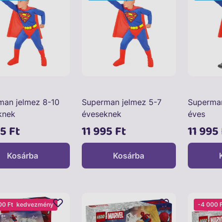
man jelmez 8-10
Superman jelmez 5-7
Superman
knek
éveseknek
éves
95 Ft
11 995 Ft
11 995 
Kosárba
Kosárba
00 Ft
kedvezmény
-4 000 