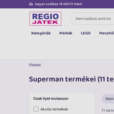
Ingyen szállítás 16 000 Ft felett
Kategóriák
Márkák
LEGO
Mesehő
Összes kategória
Társasjáték, kártya
LEGO
Főoldal
Kreatív, fejlesztő
Superman termékei (11 t
Autó, jármű
Baba, babakocsi
Csak ilyet mutasson
Nem
Bébijáték, kellék
Akciós termékek
11 ter
Sportszer, labda