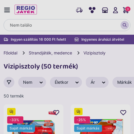
0
Ingyen szállítás 16 000 Ft felett
Ingyenes áruházi átvétel
Főoldal
Strandjáték, medence
Vizipisztoly
Vizipisztoly (50 termék)
Nem
Életkor
Ár
Márkák
50 termék
Új
Új
-33%
-25%
Saját márkás
Saját márkás