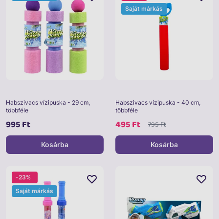
Saját márkás
Habszivacs vízipuska - 29 cm,
Habszivacs vízipuska - 40 cm,
többféle
többféle
995 Ft
495 Ft
795 Ft
Kosárba
Kosárba
-23%
Saját márkás