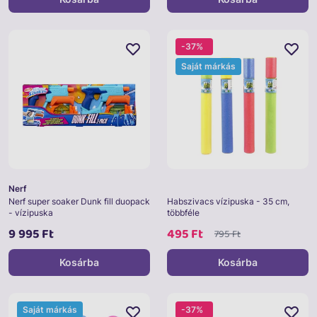
-37%
Saját márkás
Nerf
Nerf super soaker Dunk fill duopack
Habszivacs vízipuska - 35 cm,
- vízipuska
többféle
9 995 Ft
495 Ft
795 Ft
Kosárba
Kosárba
Saját márkás
-37%