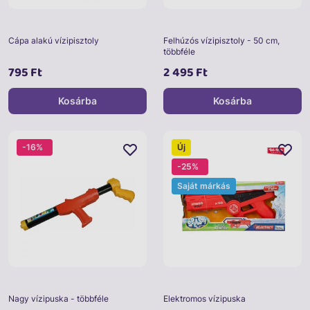
Cápa alakú vízipisztoly
Felhúzós vízipisztoly - 50 cm,
többféle
795 Ft
2 495 Ft
Kosárba
Kosárba
-16%
Új
-25%
Saját márkás
Nagy vízipuska - többféle
Elektromos vízipuska