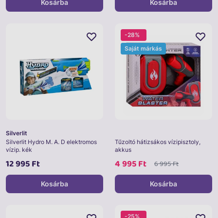
Kosárba
Kosárba
-28%
Saját márkás
Silverlit
Silverlit Hydro M. A. D elektromos
Tűzoltó hátizsákos vízipisztoly,
vízip. kék
akkus
12 995 Ft
4 995 Ft
6 995 Ft
Kosárba
Kosárba
-25%