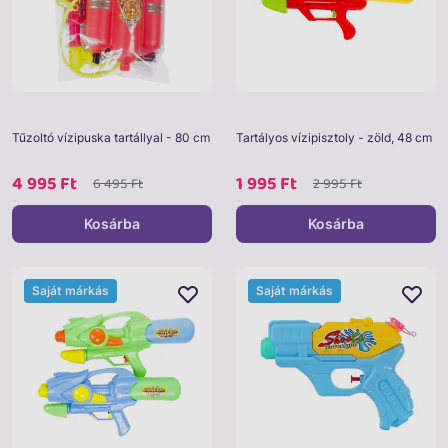
Tűzoltó vízipuska tartállyal - 80 cm
Tartályos vízipisztoly - zöld, 48 cm
4 995 Ft
1 995 Ft
6 495 Ft
2 995 Ft
Kosárba
Kosárba
Saját márkás
Saját márkás