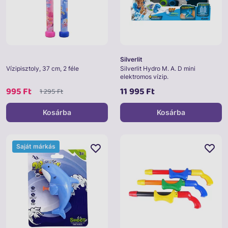
Silverlit
Vízipisztoly, 37 cm, 2 féle
Silverlit Hydro M. A. D mini
elektromos vízip.
995 Ft
11 995 Ft
1 295 Ft
Kosárba
Kosárba
Saját márkás