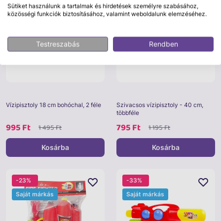
Sütiket használunk a tartalmak és hirdetések személyre szabásához,
Saját márkás
Saját márkás
közösségi funkciók biztosításához, valamint weboldalunk elemzéséhez.
Testreszabás
Rendben
Vízipisztoly 18 cm bohóchal, 2 féle
Szivacsos vízipisztoly - 40 cm,
többféle
995 Ft
795 Ft
1 495 Ft
1 195 Ft
Kosárba
Kosárba
-23%
-33%
Saját márkás
Saját márkás