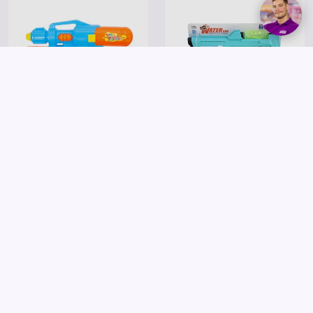
Tartályos vízipisztoly - zöld, 31 cm
Akkumulátoros vízipisztoly, 45 cm
1 495 Ft
9 995 Ft
Részletek
Részletek
Saját márkás
Saját márkás