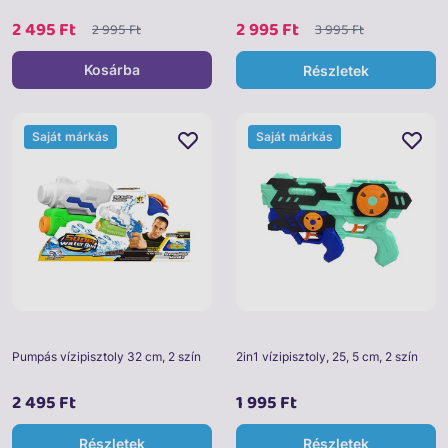
2 495 Ft
2 995 Ft
2 995 Ft
3 995 Ft
Kosárba
Részletek
Saját márkás
Saját márkás
Pumpás vízipisztoly 32 cm, 2 szín
2in1 vízipisztoly, 25, 5 cm, 2 szín
2 495 Ft
1 995 Ft
Részletek
Részletek