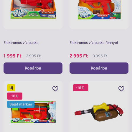
Elektromos vízipuska
Elektromos vízipuska fénnyel
1 995 Ft
2 995 Ft
2 995 Ft
3 995 Ft
Kosárba
Kosárba
Új
-16%
-16%
Saját márkás