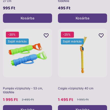
27 cm
többféle
995 Ft
495 Ft
Kosárba
Kosárba
-20%
-25%
Saját márkás
Saját márkás
Pumpás vízipisztoly - 53 cm,
Csigás vízipisztoly 40 cm
többféle
1 995 Ft
1 495 Ft
2 495 Ft
1 995 Ft
Kosárba
Kosárba