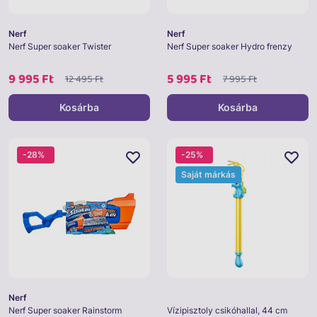
Nerf
Nerf
Nerf Super soaker Twister
Nerf Super soaker Hydro frenzy
9 995 Ft
5 995 Ft
12 495 Ft
7 995 Ft
Kosárba
Kosárba
-28%
-25%
Saját márkás
Nerf
Nerf Super soaker Rainstorm
Vízipisztoly csikóhallal, 44 cm