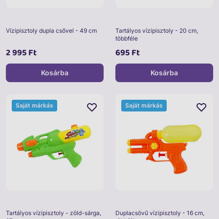
Vízipisztoly dupla csővel - 49 cm
Tartályos vízipisztoly - 20 cm,
többféle
2 995 Ft
695 Ft
Kosárba
Kosárba
Saját márkás
Saját márkás
Tartályos vízipisztoly - zöld-sárga,
Duplacsövű vízipisztoly - 16 cm,