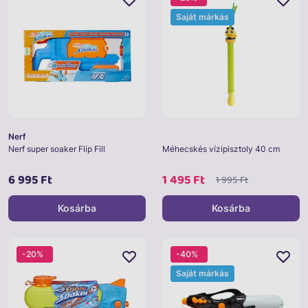
Saját márkás
Nerf
Nerf super soaker Flip Fill
Méhecskés vízipisztoly 40 cm
6 995 Ft
1 495 Ft
1 995 Ft
Kosárba
Kosárba
-20%
-40%
Saját márkás