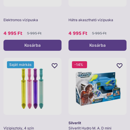
Elektromos vízipuska
Hátra akasztható vízipuska
4 995 Ft
4 995 Ft
5 995 Ft
5 995 Ft
Kosárba
Kosárba
Saját márkás
-14%
Silverlit
Vízipisztoly, 4 szín
Silverlit Hydro M. A. D mini