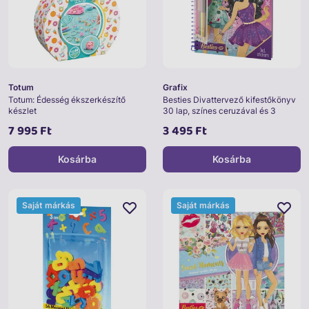
Totum
Grafix
Totum: Édesség ékszerkészítő
Besties Divattervező kifestőkönyv
készlet
30 lap, színes ceruzával és 3
matricaívvel
7 995 Ft
3 495 Ft
Kosárba
Kosárba
Saját márkás
Saját márkás