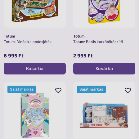
Totum
Totum
Totum: Dinós kalapácsjáték
Totum: Betűs karkötőkészítő
6 995 Ft
2 995 Ft
Kosárba
Kosárba
Saját márkás
Saját márkás