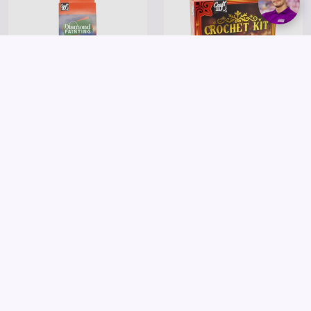
Grafix
Grafix
Karácsonyi gyémántfestő 30x40
Karácsonyi horgoló szett
cm, 3 féle
rénszarvas 12x9x17 cm
1 995 Ft
3 995 Ft
Kosárba
Kosárba
Saját márkás
Saját márkás