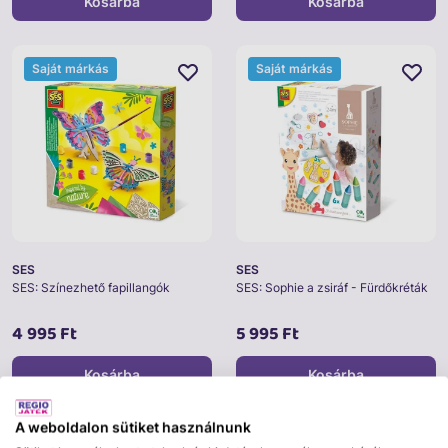
Kosárba
Kosárba
Saját márkás
Saját márkás
SES
SES
SES: Színezhető fapillangók
SES: Sophie a zsiráf - Fürdőkréták
4 995 Ft
5 995 Ft
Kosárba
Kosárba
A weboldalon sütiket használnunk
Saját márkás
Saját márkás