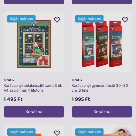
Saját márkás
Saját márkás
Grafix
Grafix
Karácsonyi ablakdíszítő szett 3 db
Karácsonyi gyémántfestő 30x30
A4 sablonnal, 4 filctollal
cm, 3 féle
1 495 Ft
1 995 Ft
Kosárba
Kosárba
Saját márkás
Saját márkás