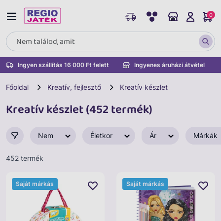
0
Ingyen szállítás 16 000 Ft felett
Ingyenes áruházi átvétel
Főoldal
Kreatív, fejlesztő
Kreatív készlet
Kreatív készlet (452 termék)
Nem
Életkor
Ár
Márkák
452 termék
Saját márkás
Saját márkás