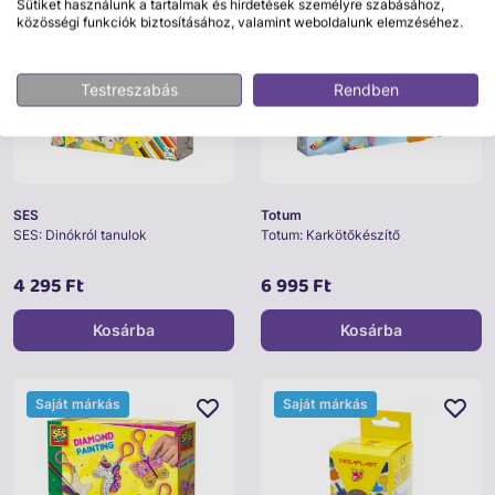
Sütiket használunk a tartalmak és hirdetések személyre szabásához,
közösségi funkciók biztosításához, valamint weboldalunk elemzéséhez.
Testreszabás
Rendben
SES
Totum
SES: Dinókról tanulok
Totum: Karkötőkészítő
4 295 Ft
6 995 Ft
Kosárba
Kosárba
Saját márkás
Saját márkás