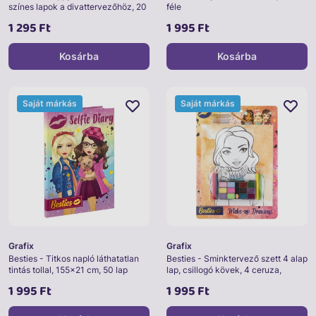
színes lapok a divattervezőhöz, 20
féle
db
1 295 Ft
1 995 Ft
Kosárba
Kosárba
Saját márkás
Saját márkás
Grafix
Grafix
Besties - Titkos napló láthatatlan
Besties - Sminktervező szett 4 alap
tintás tollal, 155x21 cm, 50 lap
lap, csillogó kövek, 4 ceruza,
sminkszett
1 995 Ft
1 995 Ft