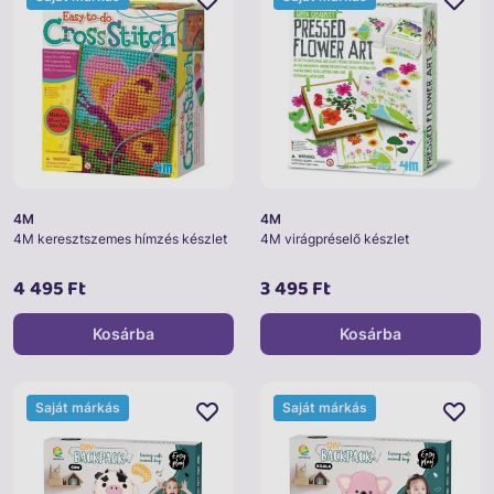
4M
4M
4M keresztszemes hímzés készlet
4M virágpréselő készlet
4 495 Ft
3 495 Ft
Kosárba
Kosárba
Saját márkás
Saját márkás