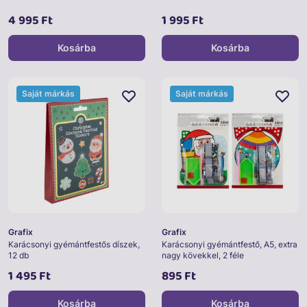
4 995 Ft
1 995 Ft
Kosárba
Kosárba
Saját márkás
Saját márkás
Grafix
Grafix
Karácsonyi gyémántfestős díszek,
Karácsonyi gyémántfestő, A5, extra
12 db
nagy kövekkel, 2 féle
1 495 Ft
895 Ft
Kosárba
Kosárba