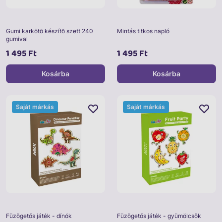
Gumi karkötő készítő szett 240
Mintás titkos napló
gumival
1 495 Ft
1 495 Ft
Kosárba
Kosárba
Saját márkás
Saját márkás
Füzögetős játék - dínók
Füzögetős játék - gyümölcsök