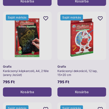
Kosárba
Kosárba
Saját márkás
Saját márkás
Grafix
Grafix
Karácsonyi képkarcoló, A4, 2 féle
Karácsonyi dekoráció, 12 lap,
(arany /ezüst)
15x20 cm
795 Ft
795 Ft
Kosárba
Kosárba
Saját márkás
Saját márkás