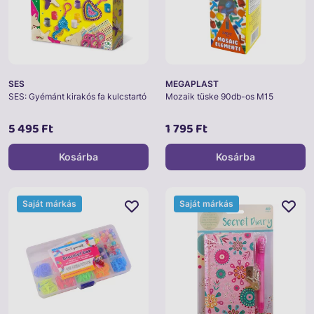
SES
MEGAPLAST
SES: Gyémánt kirakós fa kulcstartó
Mozaik tüske 90db-os M15
5 495 Ft
1 795 Ft
Kosárba
Kosárba
Saját márkás
Saját márkás