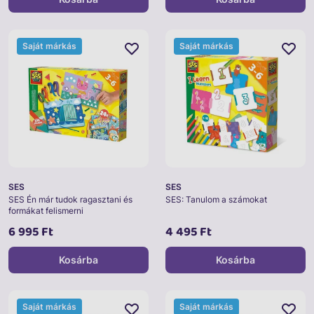
Saját márkás
Saját márkás
SES
SES
SES Én már tudok ragasztani és
SES: Tanulom a számokat
formákat felismerni
6 995 Ft
4 495 Ft
Kosárba
Kosárba
Saját márkás
Saját márkás