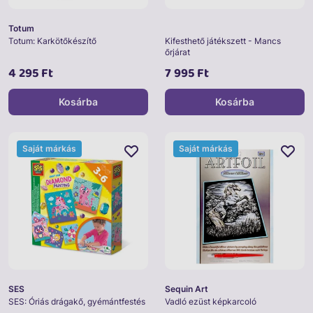
Totum
Totum: Karkötőkészítő
Kifesthető játékszett - Mancs
őrjárat
4 295 Ft
7 995 Ft
Kosárba
Kosárba
Saját márkás
Saját márkás
SES
Sequin Art
SES: Óriás drágakő, gyémántfestés
Vadló ezüst képkarcoló