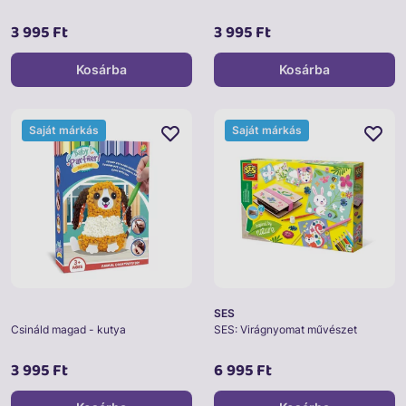
3 995 Ft
3 995 Ft
Kosárba
Kosárba
Saját márkás
Saját márkás
SES
Csináld magad - kutya
SES: Virágnyomat művészet
3 995 Ft
6 995 Ft