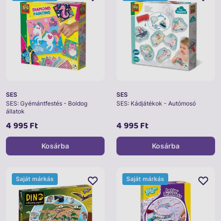
SES
SES
SES: Gyémántfestés - Boldog
SES: Kádjátékok - Autómosó
állatok
4 995 Ft
4 995 Ft
Kosárba
Kosárba
Saját márkás
Saját márkás