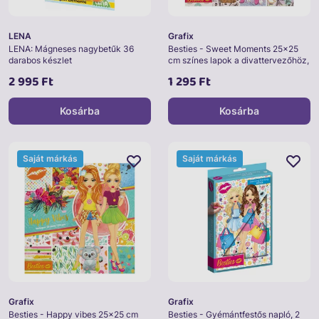
LENA
Grafix
LENA: Mágneses nagybetűk 36
Besties - Sweet Moments 25x25
darabos készlet
cm színes lapok a divattervezőhöz,
20 db
2 995 Ft
1 295 Ft
Kosárba
Kosárba
Saját márkás
Saját márkás
Grafix
Grafix
Besties - Happy vibes 25x25 cm
Besties - Gyémántfestős napló, 2