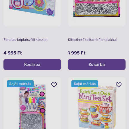
Fonalas képkészítő készlet
Kifesthető tolltartó filctollakkal
4 995 Ft
1 995 Ft
Kosárba
Kosárba
Saját márkás
Saját márkás