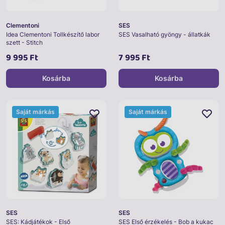
Clementoni
SES
Idea Clementoni Tollkészítő labor
SES Vasalható gyöngy - állatkák
szett - Stitch
9 995 Ft
7 995 Ft
Kosárba
Kosárba
Saját márkás
Saját márkás
SES
SES
SES: Kádjátékok - Első
SES Első érzékelés - Bob a kukac