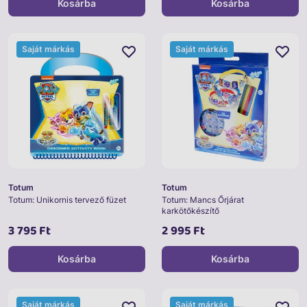
Kosárba
Kosárba
Saját márkás
Saját márkás
Totum
Totum
Totum: Unikornis tervező füzet
Totum: Mancs Őrjárat
karkötőkészítő
3 795 Ft
2 995 Ft
Kosárba
Kosárba
Saját márkás
Saját márkás