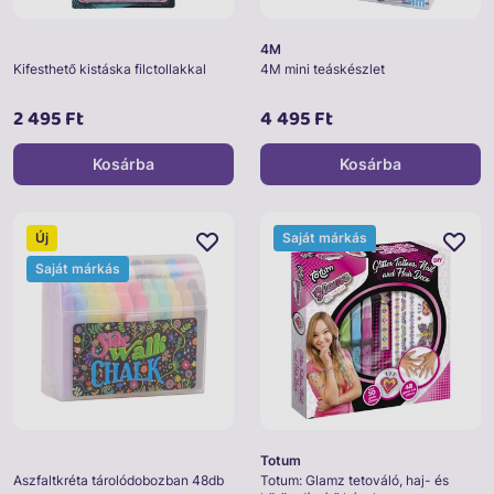
4M
Kifesthető kistáska filctollakkal
4M mini teáskészlet
2 495 Ft
4 495 Ft
Kosárba
Kosárba
Új
Saját márkás
Saját márkás
Totum
Aszfaltkréta tárolódobozban 48db
Totum: Glamz tetováló, haj- és