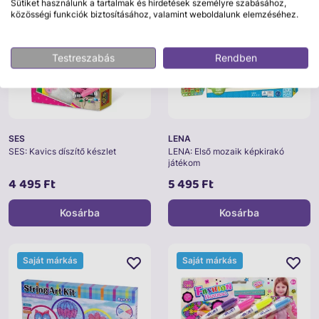
Sütiket használunk a tartalmak és hirdetések személyre szabásához,
közösségi funkciók biztosításához, valamint weboldalunk elemzéséhez.
Testreszabás
Rendben
SES
LENA
SES: Kavics díszítő készlet
LENA: Első mozaik képkirakó
játékom
4 495 Ft
5 495 Ft
Kosárba
Kosárba
Saját márkás
Saját márkás