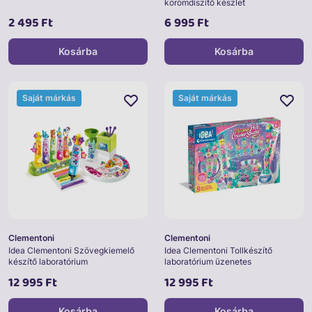
körömdíszítő készlet
2 495 Ft
6 995 Ft
Kosárba
Kosárba
Saját márkás
Saját márkás
Clementoni
Clementoni
Idea Clementoni Szövegkiemelő
Idea Clementoni Tollkészítő
készítő laboratórium
laboratórium üzenetes
gyöngyökkel
12 995 Ft
12 995 Ft
Kosárba
Kosárba