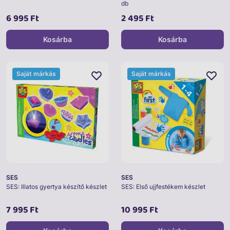
db
6 995 Ft
2 495 Ft
Kosárba
Kosárba
Saját márkás
Saját márkás
SES
SES
SES: Illatos gyertya készítő készlet
SES: Első ujjfestékem készlet
7 995 Ft
10 995 Ft