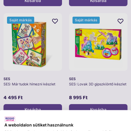
Kosárba
Kosárba
Saját márkás
Saját márkás
SES
SES
SES: Már tudok hímezni készlet
SES: Lovak 3D gipszkiöntő készlet
4 495 Ft
8 995 Ft
Kosárba
Kosárba
A weboldalon sütiket használnunk
Saját márkás
Saját márkás