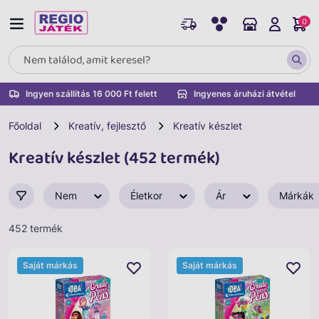
0
Ingyen szállítás 16 000 Ft felett
Ingyenes áruházi átvétel
Főoldal
Kreatív, fejlesztő
Kreatív készlet
Kreatív készlet (452 termék)
Nem
Életkor
Ár
Márkák
452 termék
Saját márkás
Saját márkás