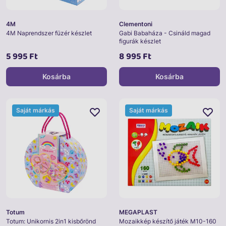
4M
Clementoni
4M Naprendszer füzér készlet
Gabi Babaháza - Csináld magad
figurák készlet
5 995 Ft
8 995 Ft
Kosárba
Kosárba
Saját márkás
Saját márkás
Totum
MEGAPLAST
Totum: Unikornis 2in1 kisbőrönd
Mozaikkép készítő játék M10-160