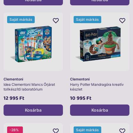
Saját márkás
Saját márkás
Clementoni
Clementoni
Idea Clementoni Mancs Őrjárat
Harry Potter Mandragóra kreatív
tollkészítő laboratórium
készlet
12 995 Ft
10 995 Ft
Kosárba
Kosárba
-28%
Saját márkás