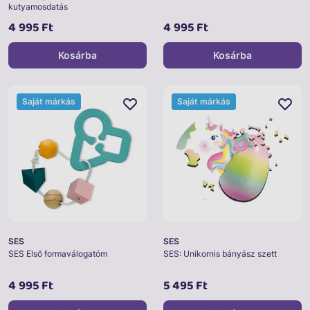
kutyamosdatás
4 995 Ft
4 995 Ft
Kosárba
Kosárba
Saját márkás
Saját márkás
SES
SES
SES Első formaválogatóm
SES: Unikornis bányász szett
4 995 Ft
5 495 Ft