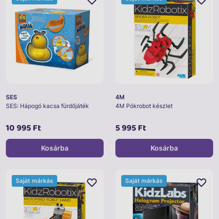
SES
4M
SES: Hápogó kacsa fürdőjáték
4M Pókrobot készlet
10 995 Ft
5 995 Ft
Kosárba
Kosárba
Saját márkás
Saját márkás