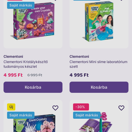
Saját márkás
Clementoni
Clementoni
Clementoni Kristálykészítő
Clementoni Mini slime laboratórium
tudományos készlet
szett
4 995 Ft
4 995 Ft
6 995 Ft
Kosárba
Kosárba
Új
-30%
Saját márkás
Saját márkás