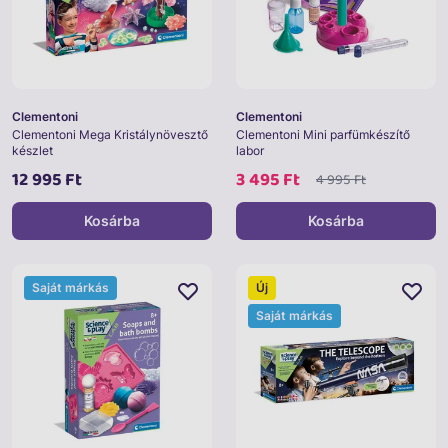
Clementoni
Clementoni
Clementoni Mega Kristálynövesztő
Clementoni Mini parfümkészítő
készlet
labor
12 995 Ft
3 495 Ft
4 995 Ft
Kosárba
Kosárba
Saját márkás
Új
Saját márkás