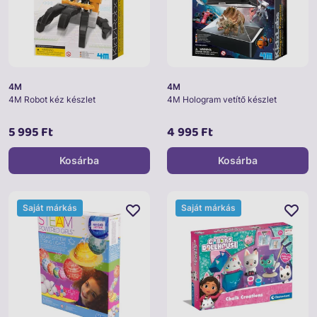
4M
4M
4M Robot kéz készlet
4M Hologram vetítő készlet
5 995 Ft
4 995 Ft
Kosárba
Kosárba
Saját márkás
Saját márkás