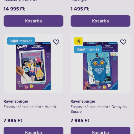
14 995 Ft
1 495 Ft
Kosárba
Kosárba
Saját márkás
Új
Saját márkás
Ravensburger
Ravensburger
Festés számok szerint - Huntrix
Festés számok szerint - Derpy és
Sussie
7 995 Ft
7 995 Ft
Kosárba
Kosárba