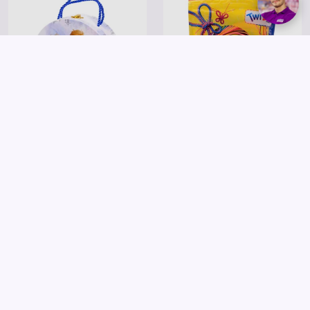
Totum
Jégvarázs II - gyémántos festő
Twizz - vastag scobidoo fonal 80
stúdió
cm /96 szál
7 995 Ft
1 995 Ft
Kosárba
Kosárba
Saját márkás