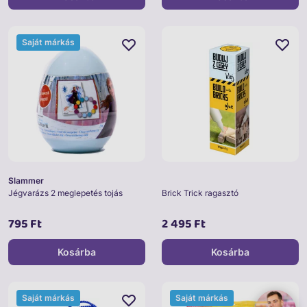
Saját márkás
Slammer
Jégvarázs 2 meglepetés tojás
Brick Trick ragasztó
795 Ft
2 495 Ft
Kosárba
Kosárba
Saját márkás
Saját márkás