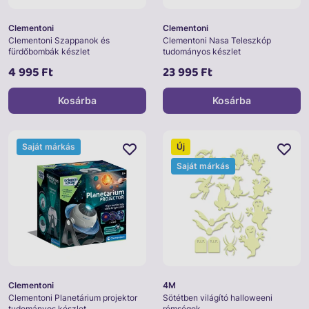
Clementoni
Clementoni
Clementoni Szappanok és
Clementoni Nasa Teleszkóp
fürdőbombák készlet
tudományos készlet
4 995 Ft
23 995 Ft
Kosárba
Kosárba
Saját márkás
Új
Saját márkás
Clementoni
4M
Clementoni Planetárium projektor
Sötétben világító halloweeni
tudományos készlet
rémségek