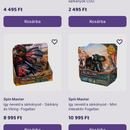
sárkányok CDU
4 495 Ft
2 495 Ft
Kosárba
Kosárba
Spin Master
Spin Master
így neveld a sárkányod - Sárkány
így neveld a sárkányod - Mini
és Viking -Fogatlan
interaktív Fogatlan
8 995 Ft
10 995 Ft
Kosárba
Kosárba