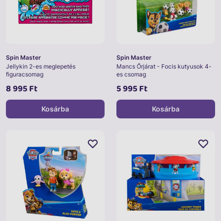
Spin Master
Spin Master
Jellykin 2-es meglepetés
Mancs Őrjárat - Focis kutyusok 4-
figuracsomag
es csomag
8 995 Ft
5 995 Ft
Kosárba
Kosárba