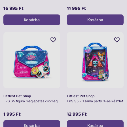
16 995 Ft
11 995 Ft
Kosárba
Kosárba
Littlest Pet Shop
Littlest Pet Shop
LPS S5 figura meglepetés csomag
LPS S5 Pizsama party 3-as készlet
1 995 Ft
12 995 Ft
Kosárba
Kosárba