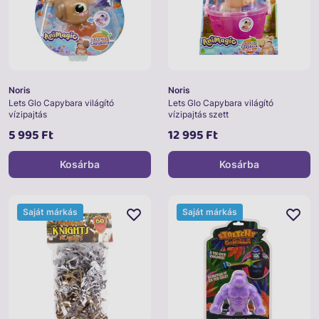
Noris
Noris
Lets Glo Capybara világító
Lets Glo Capybara világító
vízipajtás
vízipajtás szett
5 995 Ft
12 995 Ft
Kosárba
Kosárba
Saját márkás
Saját márkás