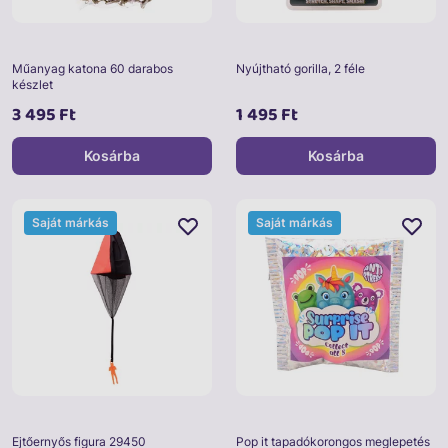
Műanyag katona 60 darabos
Nyújtható gorilla, 2 féle
készlet
3 495 Ft
1 495 Ft
Kosárba
Kosárba
Saját márkás
Saját márkás
Ejtőernyős figura 29450
Pop it tapadókorongos meglepetés