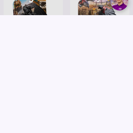
Spin Master
Spin Master
Így neveld a sárkányodat - Sárkány
így neveld a sárkányod - Csata
figura, többféle
csomag
6 495 Ft
10 995 Ft
Kosárba
Kosárba
Saját márkás
Saját márkás