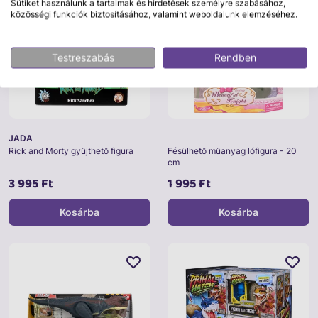
Sütiket használunk a tartalmak és hirdetések személyre szabásához,
közösségi funkciók biztosításához, valamint weboldalunk elemzéséhez.
Testreszabás
Rendben
JADA
Rick and Morty gyűjthető figura
Fésülhető műanyag lófigura - 20
cm
3 995 Ft
1 995 Ft
Kosárba
Kosárba