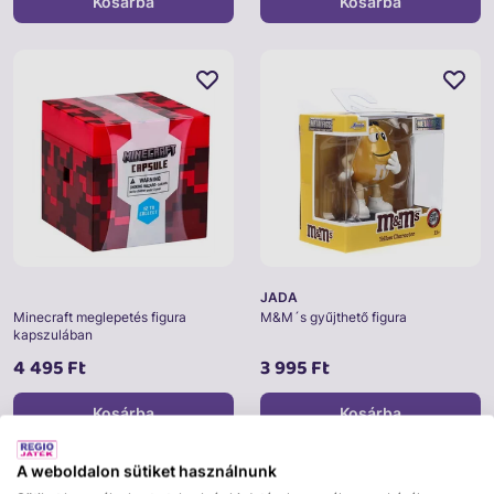
Kosárba
Kosárba
JADA
Minecraft meglepetés figura
M&M´s gyűjthető figura
kapszulában
4 495 Ft
3 995 Ft
Kosárba
Kosárba
A weboldalon sütiket használnunk
Saját márkás