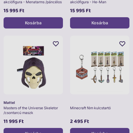
akciófigura - Menatarms /páncélos
akciófigura - He-Man
15 995 Ft
15 995 Ft
Kosárba
Kosárba
Mattel
Masters of the Universe Skeletor
Minecraft fém kulcstartó
/csontarcú maszk
11 995 Ft
2 495 Ft