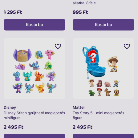
állatka, 8 féle
1 295 Ft
995 Ft
Kosárba
Kosárba
Disney
Mattel
Disney Stitch gyűjthető meglepetés
Toy Story 5 - mini meglepetés
minifigura
figura
2 495 Ft
2 495 Ft