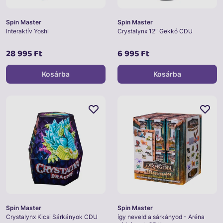
Spin Master
Spin Master
Interaktív Yoshi
Crystalynx 12" Gekkó CDU
28 995 Ft
6 995 Ft
Kosárba
Kosárba
Spin Master
Spin Master
Crystalynx Kicsi Sárkányok CDU
így neveld a sárkányod - Aréna