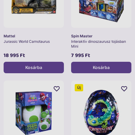
Mattel
Spin Master
Jurassic World Carnotaurus
Interaktív dinoszaurusz tojásban
Mini
18 995 Ft
7 995 Ft
Kosárba
Kosárba
Új