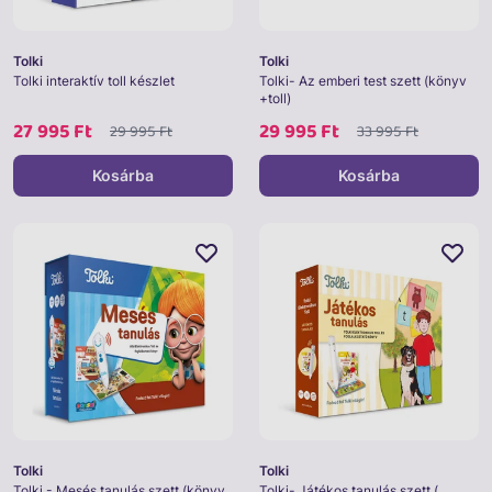
Tolki
Tolki
Tolki interaktív toll készlet
Tolki- Az emberi test szett (könyv
+toll)
27 995 Ft
29 995 Ft
29 995 Ft
33 995 Ft
Kosárba
Kosárba
Tolki
Tolki
Tolki - Mesés tanulás szett (könyv
Tolki- Játékos tanulás szett (