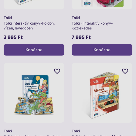
Tolki
Tolki
Tolki interaktív könyv-Földön,
Tolki - Interaktív könyv-
vízen, levegőben
Közlekedés
3 995 Ft
7 995 Ft
Kosárba
Kosárba
Tolki
Tolki