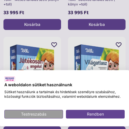
+toll)
könyv +toll)
33 995 Ft
33 995 Ft
Kosárba
Kosárba
A weboldalon sütiket használnunk
Sütiket használunk a tartalmak és hirdetések személyre szabásához,
közösségi funkciók biztosításához, valamint weboldalunk elemzéséhez.
Tolki
Tolki
Tolki - Játékosan angolul szett
Tolki - Világatlasz szett (könyv
(könyv +toll)
+toll)
Testreszabás
Rendben
33 995 Ft
33 995 Ft