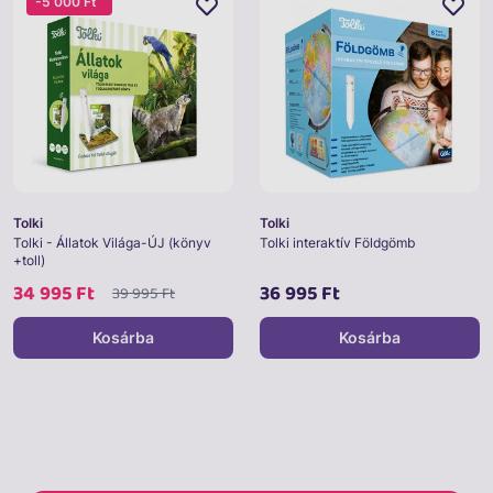
-5 000 Ft
Tolki
Tolki
Tolki - Állatok Világa-ÚJ (könyv
Tolki interaktív Földgömb
+toll)
34 995 Ft
36 995 Ft
39 995 Ft
Kosárba
Kosárba