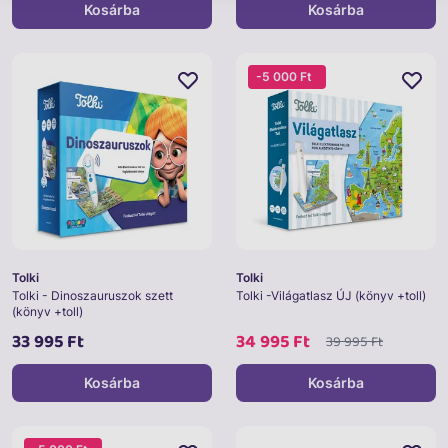
Kosárba
Kosárba
-5 000 Ft
Tolki
Tolki
Tolki - Dinoszauruszok szett
Tolki -Világatlasz ÚJ (könyv +toll)
(könyv +toll)
33 995 Ft
34 995 Ft
39 995 Ft
Kosárba
Kosárba