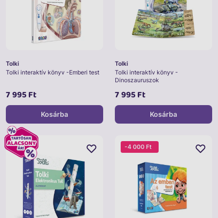
Tolki
Tolki
Tolki interaktív könyv -Emberi test
Tolki interaktív könyv -
Dinoszauruszok
7 995 Ft
7 995 Ft
Kosárba
Kosárba
-4 000 Ft