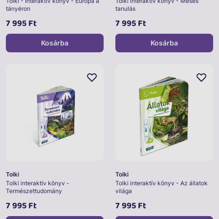
Tolki - Interaktív könyv - Európa a
Tolki interaktív könyv - Mesés
tányéron
tanulás
7 995 Ft
7 995 Ft
Kosárba
Kosárba
Tolki
Tolki
Tolki interaktív könyv -
Tolki interaktív könyv - Az állatok
Természettudomány
világa
7 995 Ft
7 995 Ft