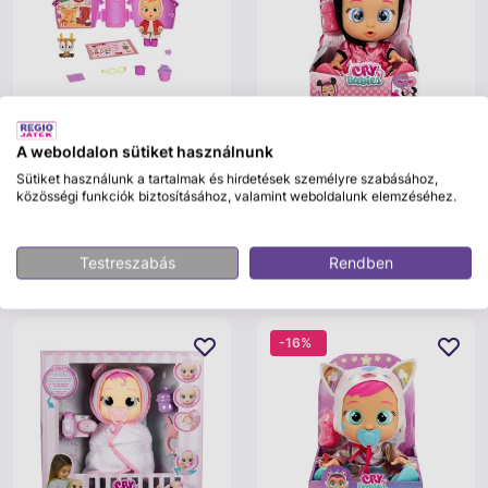
A weboldalon sütiket használnunk
Cry Babies Magic Tears Stars
Cry Babies Minnie
Sütiket használunk a tartalmak és hirdetések személyre szabásához,
Házikó Mix
közösségi funkciók biztosításához, valamint weboldalunk elemzéséhez.
10 995 Ft
12 995 Ft
21 995 Ft
Testreszabás
Rendben
Kosárba
Kosárba
-16%