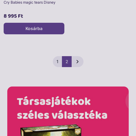
Cry Babies magic tears Disney
8 995 Ft
Kosárba
1
2