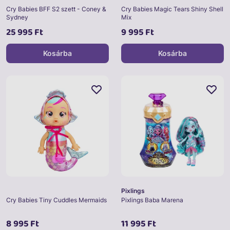
Cry Babies BFF S2 szett - Coney &
Cry Babies Magic Tears Shiny Shell
Sydney
Mix
25 995 Ft
9 995 Ft
Kosárba
Kosárba
Pixlings
Cry Babies Tiny Cuddles Mermaids
Pixlings Baba Marena
8 995 Ft
11 995 Ft