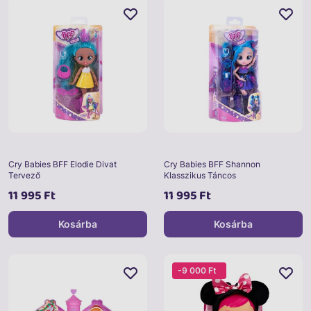
Cry Babies BFF Elodie Divat
Cry Babies BFF Shannon
Tervező
Klasszikus Táncos
11 995 Ft
11 995 Ft
Kosárba
Kosárba
-9 000 Ft