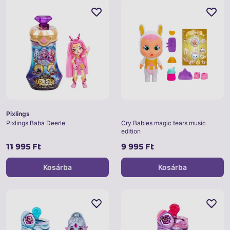
Pixlings
Pixlings Baba Deerle
Cry Babies magic tears music
edition
11 995 Ft
9 995 Ft
Kosárba
Kosárba