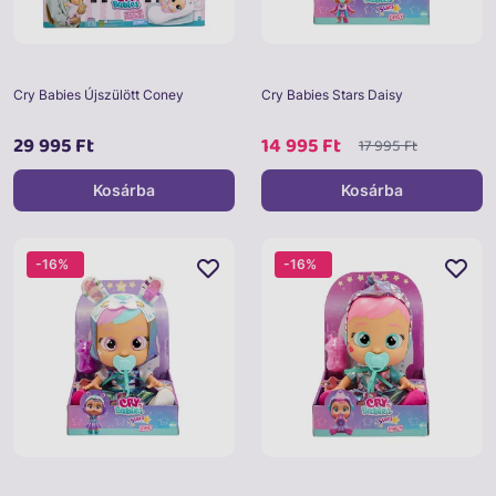
Cry Babies Újszülött Coney
Cry Babies Stars Daisy
29 995 Ft
14 995 Ft
17 995 Ft
Kosárba
Kosárba
-16%
-16%