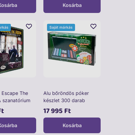
Kosárba
Kosárba
árkás
Saját márkás
: Escape The
Alu bőröndös póker
 szanatórium
készlet 300 darab
társasjáték
zsetonnal
Ft
17 995 Ft
Kosárba
Kosárba