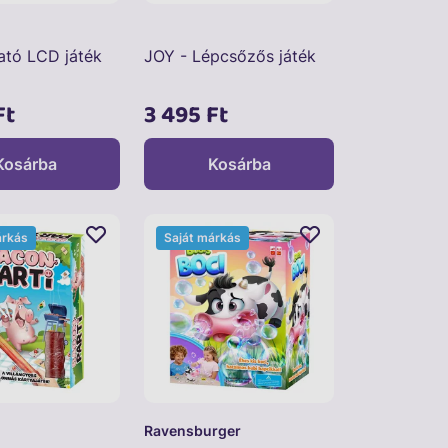
tó LCD játék
JOY - Lépcsőzős játék
Ft
3 495 Ft
Kosárba
Kosárba
árkás
Saját márkás
Ravensburger