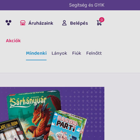
Segítség és GYIK
0
Áruházaink
Belépés
Akciók
Mindenki
Lányok
Fiúk
Felnőtt