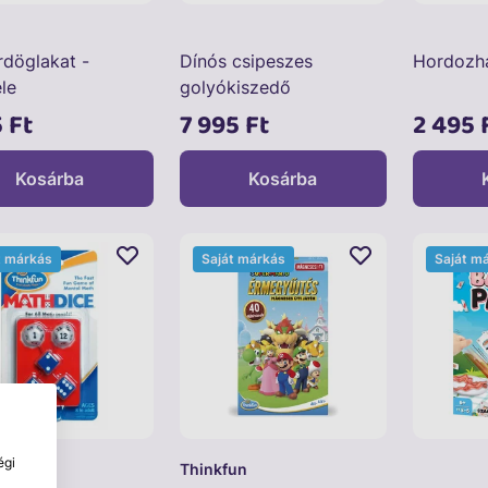
rdöglakat -
Dínós csipeszes
Hordozha
le
golyókiszedő
5 Ft
7 995 Ft
2 495 
Kosárba
Kosárba
t márkás
Saját márkás
Saját m
égi
un
Thinkfun