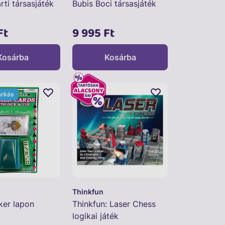
ti társasjáték
Bubis Boci társasjáték
Ft
9 995 Ft
Kosárba
Kosárba
árkás
Thinkfun
er lapon
Thinkfun: Laser Chess
logikai játék