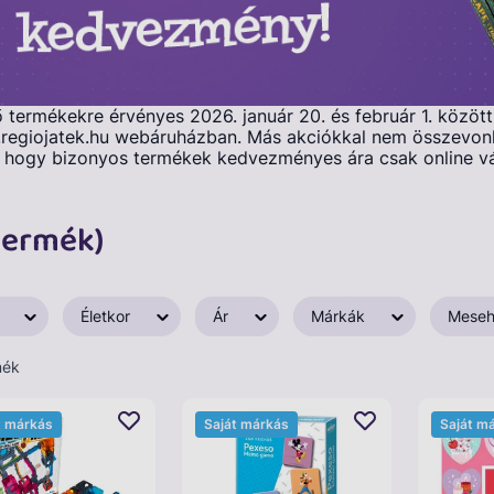
ermékekre érvényes 2026. január 20. és február 1. között, 
egiojatek.hu webáruházban. Más akciókkal nem összevonh
t, hogy bizonyos termékek kedvezményes ára csak online vás
termék)
Életkor
Ár
Márkák
Meseh
mék
t márkás
Saját márkás
Saját m