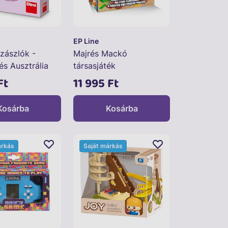
EP Line
zászlók -
Majrés Mackó
és Ausztrália
társasjáték
ék
Ft
11 995 Ft
Kosárba
Kosárba
árkás
Saját márkás