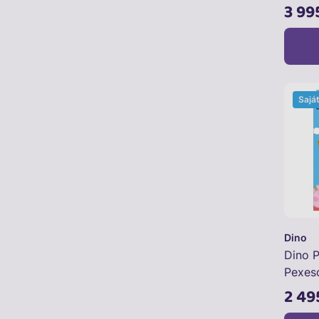
3 99
Sajá
Dino
Dino 
Pexes
2 49