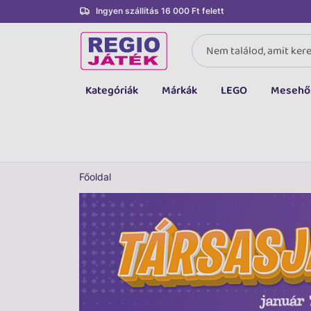
Ingyen szállítás 16 000 Ft felett
Kategóriák
Márkák
LEGO
Mesehő
Összes kategória
Társasjáték, kártya
LEGO
Főoldal
Kreatív, fejlesztő
Autó, jármű
Baba, babakocsi
Bébijáték, kellék
Sportszer, labda