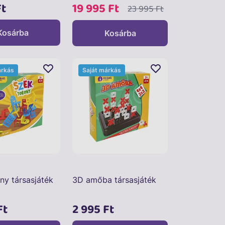
Ft
19 995 Ft
23 995 Ft
Kosárba
Kosárba
árkás
Saját márkás
ny társasjáték
3D amőba társasjáték
Ft
2 995 Ft