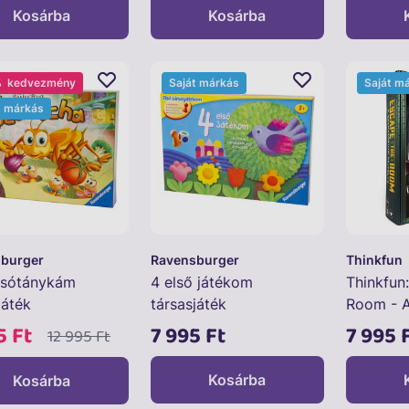
Kosárba
Kosárba
%
kedvezmény
Saját márkás
Saját m
t márkás
burger
Ravensburger
Thinkfun
Csótánykám
4 első játékom
Thinkfun
játék
társasjáték
Room - A
rejtélye 
5 Ft
7 995 Ft
7 995 
12 995 Ft
Kosárba
Kosárba