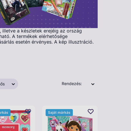
illetve a készletek erejéig az ország
ató. A termékek elérhetősége
árlás esetén érvényes. A kép illusztráció.
Rendezés:
ős
árkás
Saját márkás