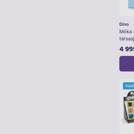
Dino
Móka é
társas
4 99
Sajá