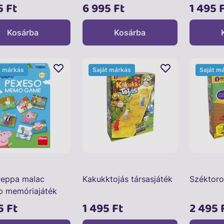
5 Ft
6 995 Ft
1 495 
Kosárba
Kosárba
t márkás
Saját márkás
Saját m
Peppa malac
Kakukktojás társasjáték
Széktoro
o memóriajáték
5 Ft
1 495 Ft
2 495 