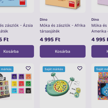
Dino
Dino
s zászlók - Ázsia
Móka és zászlók - Afrika
Móka és 
játék
társasjáték
Amerika 
társasját
5 Ft
4 995 Ft
4 995 
Kosárba
Kosárba
t márkás
Saját márkás
Saját m