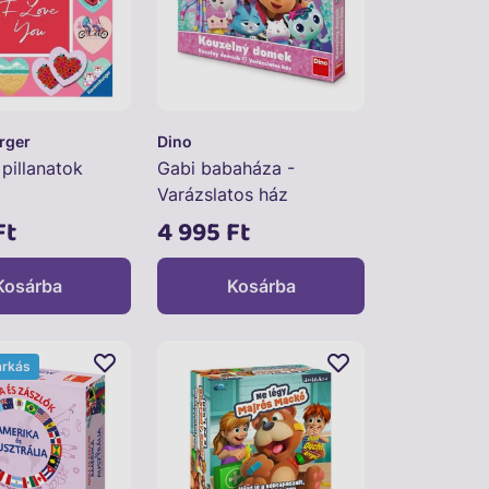
rger
Dino
pillanatok
Gabi babaháza -
Varázslatos ház
társasjáték
Ft
4 995 Ft
Kosárba
Kosárba
árkás