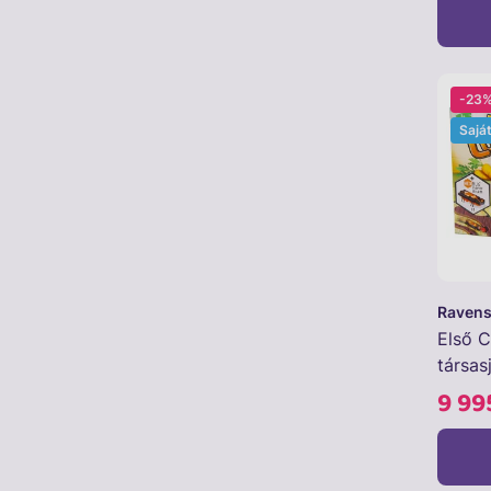
-23
Sajá
Ravens
Első 
társas
9 99