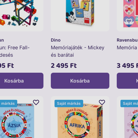
un
Dino
Ravensbu
un: Free Fall-
Memóriajáték - Mickey
Memória 
desés
és barátai
95 Ft
2 495 Ft
3 495 
Kosárba
Kosárba
t márkás
Saját márkás
Saját m