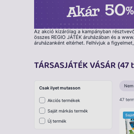
Plüss
Szabadtéri játék
Az akció kizárólag a kampányban résztvevő t
Játékfigura
összes REGIO JÁTÉK áruházában és a www.r
áruházanként eltérhet. Felhívjuk a figyelme
Diavetítő, diafilm
Strandjáték, medence
TÁRSASJÁTÉK VÁSÁR (47 
Puzzle, kirakó
Elektronikus játék
Nem
Csak ilyet mutasson
47 ter
Akciós termékek
Saját márkás termék
Sajá
Új termék