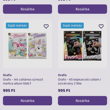
Kosárba
Kosárba
Saját márkás
Saját márkás
Grafix
Grafix
Grafix - A4 csillámos színező
Grafix - A5 képkarcoló csillám /
martica album több f
szivárvány 2 féle
995 Ft
995 Ft
Kosárba
Kosárba