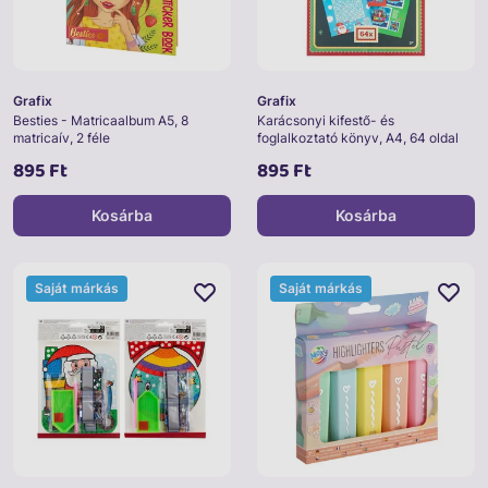
Grafix
Grafix
Besties - Matricaalbum A5, 8
Karácsonyi kifestő- és
matricaív, 2 féle
foglalkoztató könyv, A4, 64 oldal
895 Ft
895 Ft
Kosárba
Kosárba
Saját márkás
Saját márkás