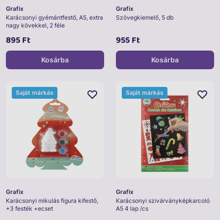
Grafix
Grafix
Karácsonyi gyémántfestő, A5, extra
Szövegkiemelő, 5 db
nagy kövekkel, 2 féle
895 Ft
955 Ft
Kosárba
Kosárba
Saját márkás
Saját márkás
Grafix
Grafix
Karácsonyi mikulás figura kifestő,
Karácsonyi szivárványképkarcoló
+3 festék +ecset
A5 4 lap /cs