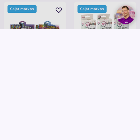
Saját márkás
Saját márkás
Grafix
Grafix
Grafix - képkarcoló 6 db 19, 5x19,
Grafix -Csináld magad
5cm, 2 féle
gyémántfestős kulcstartó, 3 féle
995 Ft
995 Ft
Kosárba
Kosárba
Saját márkás