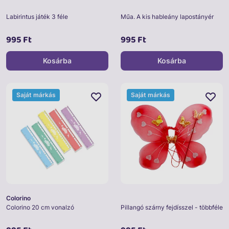
Labirintus játék 3 féle
Műa. A kis hableány lapostányér
995 Ft
995 Ft
Kosárba
Kosárba
Saját márkás
Saját márkás
Colorino
Colorino 20 cm vonalzó
Pillangó szárny fejdísszel - többféle