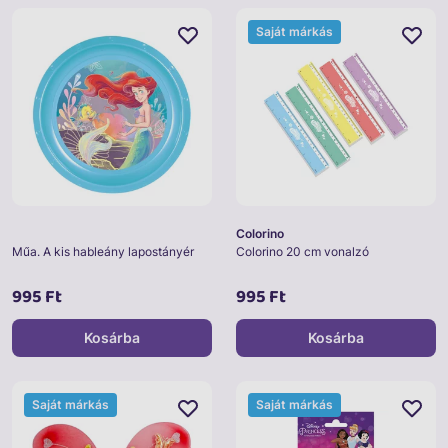
Saját márkás
Colorino
Műa. A kis hableány lapostányér
Colorino 20 cm vonalzó
995 Ft
995 Ft
Kosárba
Kosárba
Saját márkás
Saját márkás