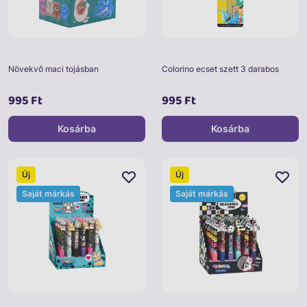
Növekvő maci tojásban
Colorino ecset szett 3 darabos
995 Ft
995 Ft
Kosárba
Kosárba
Új
Új
Saját márkás
Saját márkás