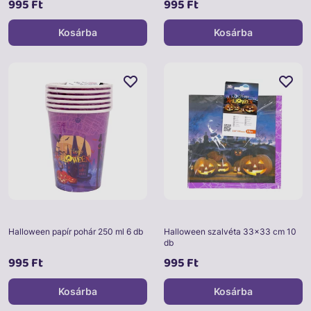
995 Ft
995 Ft
Kosárba
Kosárba
Halloween papír pohár 250 ml 6 db
Halloween szalvéta 33x33 cm 10
db
995 Ft
995 Ft
Kosárba
Kosárba