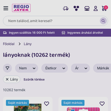
0
Ingyen szállítás 16 000 Ft felett
Ingyenes áruházi átvétel
Főoldal
Lány
lányoknak (10262 termék)
Nem
Életkor
Ár
Márkák
Lány
Szűrők törlése
10262 termék
Saját márkás
Saját márkás