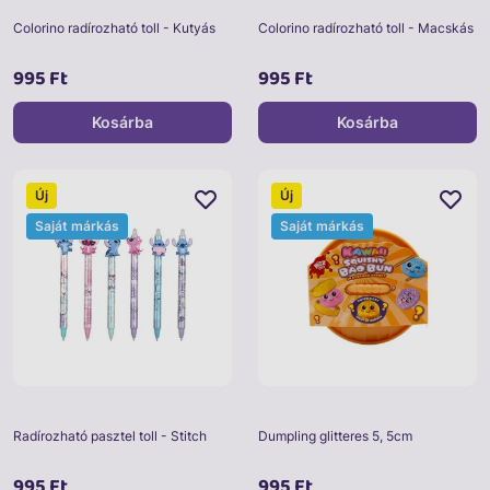
Colorino radírozható toll - Kutyás
Colorino radírozható toll - Macskás
995 Ft
995 Ft
Kosárba
Kosárba
Új
Új
Saját márkás
Saját márkás
Radírozható pasztel toll - Stitch
Dumpling glitteres 5, 5cm
995 Ft
995 Ft