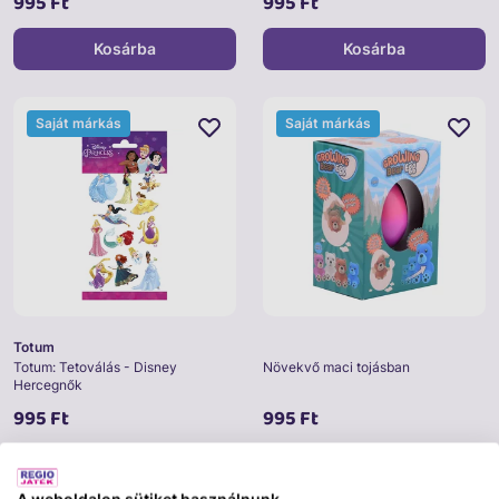
995 Ft
995 Ft
Kosárba
Kosárba
Saját márkás
Saját márkás
Totum
Totum: Tetoválás - Disney
Növekvő maci tojásban
Hercegnők
995 Ft
995 Ft
Kosárba
Kosárba