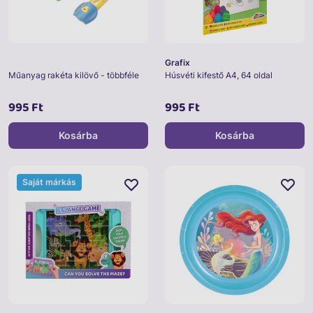
Grafix
Műanyag rakéta kilövő - többféle
Húsvéti kifestő A4, 64 oldal
995 Ft
995 Ft
Kosárba
Kosárba
Saját márkás