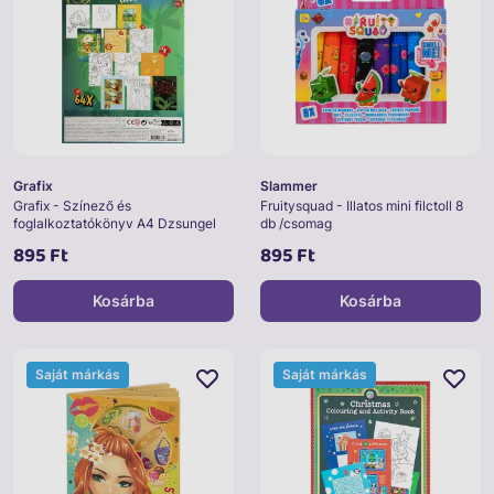
Grafix
Slammer
Grafix - Színező és
Fruitysquad - Illatos mini filctoll 8
foglalkoztatókönyv A4 Dzsungel
db /csomag
895 Ft
895 Ft
Kosárba
Kosárba
Saját márkás
Saját márkás