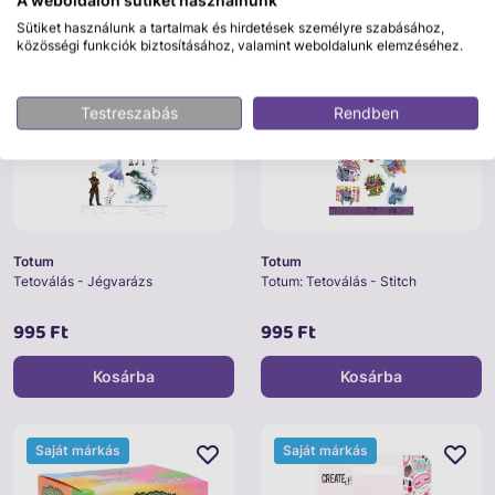
A weboldalon sütiket használnunk
Sütiket használunk a tartalmak és hirdetések személyre szabásához,
Saját márkás
Saját márkás
közösségi funkciók biztosításához, valamint weboldalunk elemzéséhez.
Testreszabás
Rendben
Totum
Totum
Tetoválás - Jégvarázs
Totum: Tetoválás - Stitch
995 Ft
995 Ft
Kosárba
Kosárba
Saját márkás
Saját márkás