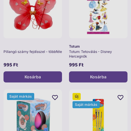
Totum
Pillangó szárny fejdísszel - többféle
Totum: Tetoválás - Disney
Hercegnők
995 Ft
995 Ft
Kosárba
Kosárba
Saját márkás
Új
Saját márkás