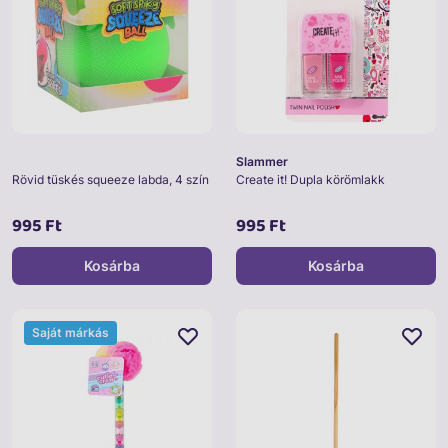
Slammer
Rövid tüskés squeeze labda, 4 szín
Create it! Dupla körömlakk
995 Ft
995 Ft
Kosárba
Kosárba
Saját márkás