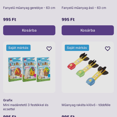
Fanyelű műanyag gereblye - 63 cm
Fanyelű műanyag ásó - 63 cm
995 Ft
995 Ft
Kosárba
Kosárba
Saját márkás
Saját márkás
Grafix
Mini madáretető 3 festékkel és
Műanyag rakéta kilövő - többféle
ecsettel
995 Ft
995 Ft