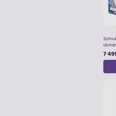
Színvá
távirá
7 49