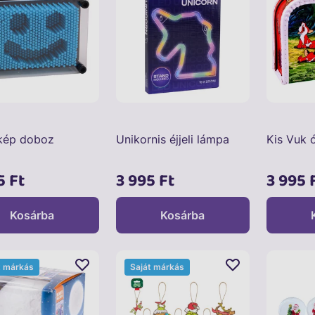
kép doboz
Unikornis éjjeli lámpa
Kis Vuk 
5 Ft
3 995 Ft
3 995 
Kosárba
Kosárba
t márkás
Saját márkás