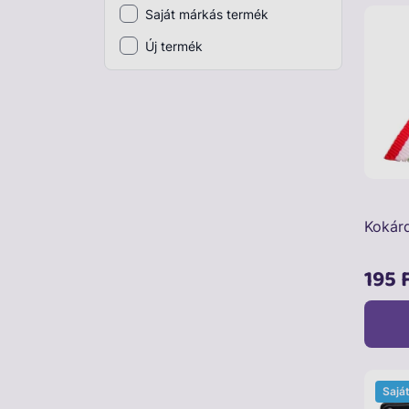
Saját márkás termék
Plüss
Új termék
Szabadtéri játék
Játékfigura
Diavetítő, diafilm
Strandjáték, medence
Puzzle, kirakó
Kokár
Elektronikus játék
195 
Sajá