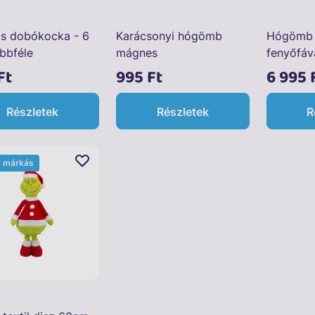
cs dobókocka - 6
Karácsonyi hógömb
Hógömb 
bbféle
mágnes
fenyőfáv
Ft
995 Ft
6 995 
Részletek
Részletek
R
t márkás