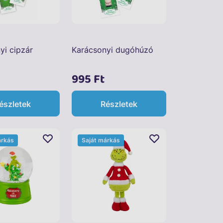
yi cipzár
Karácsonyi dugóhúzó
995 Ft
észletek
Részletek
árkás
Saját márkás