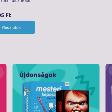
 textil disz 60cm
95 Ft
Részletek