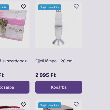
árkás
Saját márkás
ő ékszerdoboz
Éjjeli lámpa - 20 cm
Ft
2 995 Ft
Kosárba
Kosárba
Saját márkás