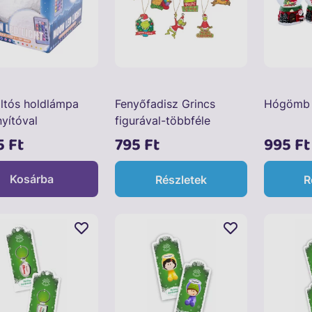
ltós holdlámpa
Fenyőfadisz Grincs
Hógömb 
nyítóval
figurával-többféle
5 Ft
795 Ft
995 Ft
Kosárba
Részletek
R