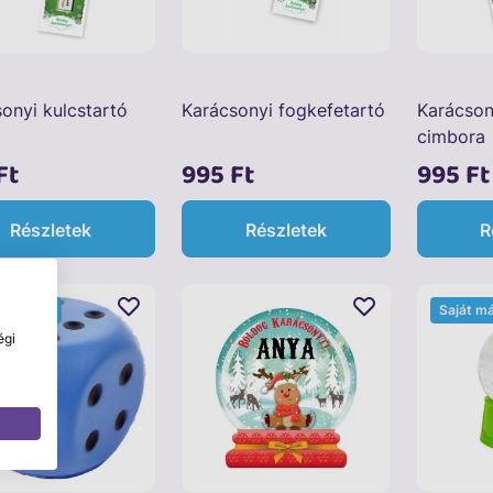
onyi kulcstartó
Karácsonyi fogkefetartó
Karácson
cimbora
Ft
995 Ft
995 Ft
Részletek
Részletek
R
t márkás
Saját m
égi