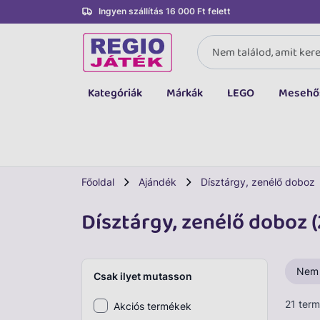
Ingyen szállítás 16 000 Ft felett
Kategóriák
Márkák
LEGO
Mesehő
Összes kategória
Társasjáték, kártya
LEGO
Főoldal
Ajándék
Dísztárgy, zenélő doboz
Kreatív, fejlesztő
Dísztárgy, zenélő doboz (
Autó, jármű
Baba, babakocsi
Nem
Csak ilyet mutasson
Bébijáték, kellék
21 ter
Akciós termékek
Sportszer, labda