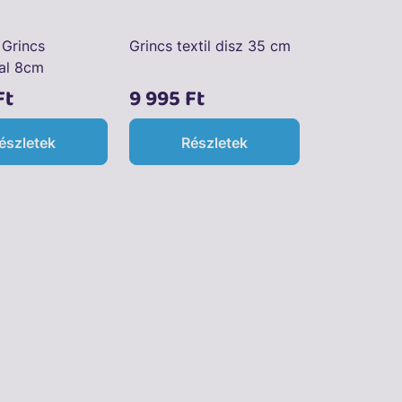
Grincs
Grincs textil disz 35 cm
al 8cm
Ft
9 995 Ft
észletek
Részletek