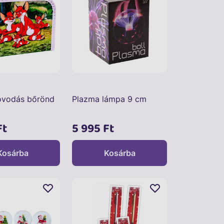
óvodás bőrönd
Plazma lámpa 9 cm
Ft
5 995 Ft
Kosárba
Kosárba