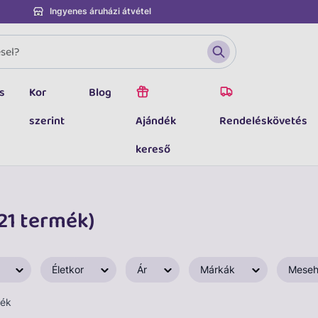
Ingyenes áruházi átvétel
s
Kor
Blog
szerint
Ajándék
Rendeléskövetés
kereső
21 termék)
Életkor
Ár
Márkák
Meseh
mék