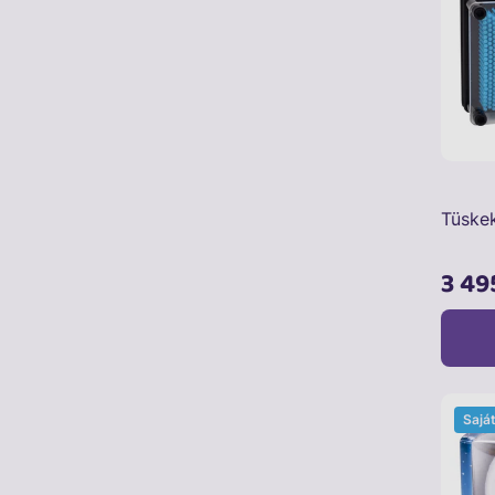
Tüske
3 49
Sajá