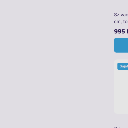
Sziva
cm, tö
995 
Sajá