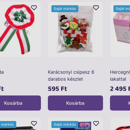
Saját márkás
Saját m
da
Karácsonyi csipesz 6
Hercegn
darabos készlet
lakattal
Ft
595 Ft
2 495 
Kosárba
Kosárba
t márkás
Saját márkás