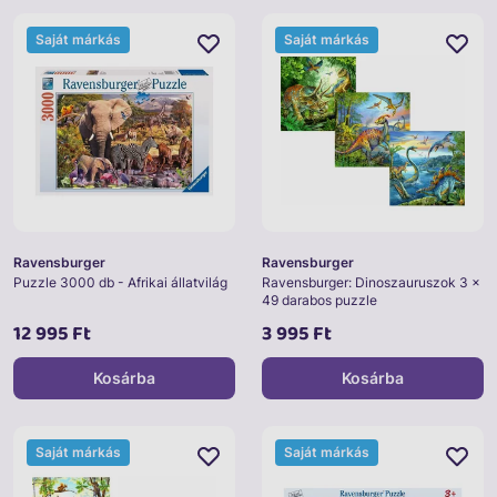
Saját márkás
Saját márkás
Ravensburger
Ravensburger
Puzzle 3000 db - Afrikai állatvilág
Ravensburger: Dinoszauruszok 3 x
49 darabos puzzle
12 995 Ft
3 995 Ft
Kosárba
Kosárba
Saját márkás
Saját márkás