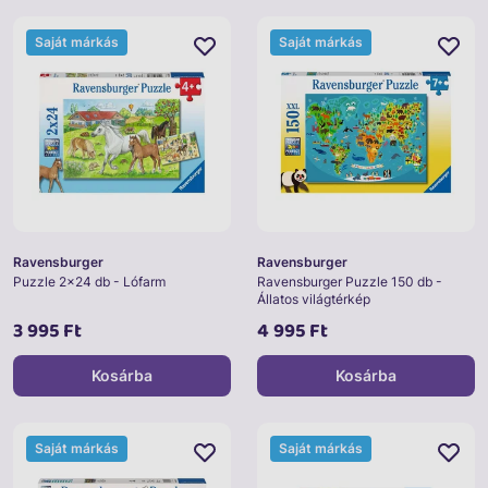
Saját márkás
Saját márkás
Ravensburger
Ravensburger
Puzzle 2x24 db - Lófarm
Ravensburger Puzzle 150 db -
Állatos világtérkép
3 995 Ft
4 995 Ft
Kosárba
Kosárba
Saját márkás
Saját márkás