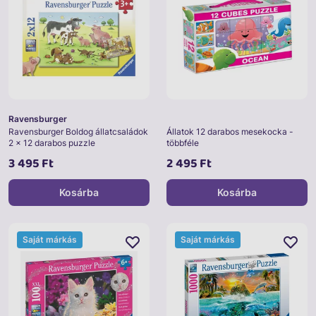
Ravensburger
Ravensburger Boldog állatcsaládok
Állatok 12 darabos mesekocka -
2 x 12 darabos puzzle
többféle
3 495 Ft
2 495 Ft
Kosárba
Kosárba
Saját márkás
Saját márkás