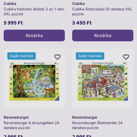
Cubika
Cubika
Cubika Kedvenc állatok 3 az 1-ben
Cubika Állatcsalád 20 darabos XXL
XXL puzzle
puzzle
5 995 Ft
3 495 Ft
Kosárba
Kosárba
Saját márkás
Saját márkás
Ravensburger
Ravensburger
Ravensburger A dzsungelben 24
Ravensburger Állatmentés 24
darabos puzzle
darabos puzzle
2 995 Ft
2 995 Ft