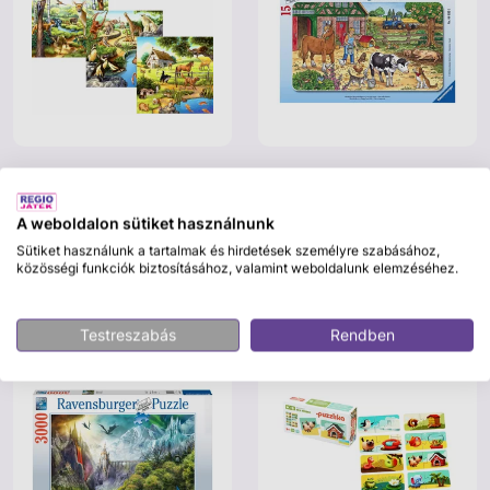
Ravensburger
Ravensburger
Ravensburger: Állatok 3 x 49
Ravensburger Tanyasi élet 15
darabos puzzle
darabos puzzle
A weboldalon sütiket használnunk
3 995 Ft
2 495 Ft
Sütiket használunk a tartalmak és hirdetések személyre szabásához,
közösségi funkciók biztosításához, valamint weboldalunk elemzéséhez.
Kosárba
Kosárba
Testreszabás
Rendben
Saját márkás
Saját márkás