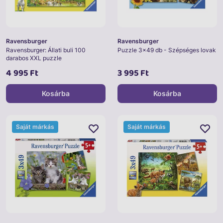
Ravensburger
Ravensburger
Ravensburger: Állati buli 100
Puzzle 3x49 db - Szépséges lovak
darabos XXL puzzle
4 995 Ft
3 995 Ft
Kosárba
Kosárba
Saját márkás
Saját márkás