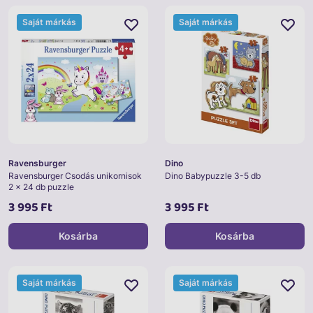
Saját márkás
Saját márkás
Ravensburger
Dino
Ravensburger Csodás unikornisok
Dino Babypuzzle 3-5 db
2 x 24 db puzzle
3 995 Ft
3 995 Ft
Kosárba
Kosárba
Saját márkás
Saját márkás