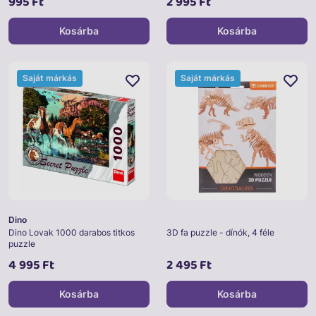
995 Ft
2 995 Ft
Kosárba
Kosárba
Saját márkás
Saját márkás
Dino
Dino Lovak 1000 darabos titkos
3D fa puzzle - dínók, 4 féle
puzzle
4 995 Ft
2 495 Ft
Kosárba
Kosárba