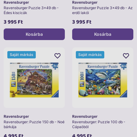
Ravensburger
Ravensburger
Ravensburger Puzzle 3x49 db -
Ravensburger Puzzle 3x49 db - Az
Édes kiscicák
erdő lakói
3 995 Ft
3 995 Ft
Kosárba
Kosárba
Saját márkás
Saját márkás
Ravensburger
Ravensburger
Ravensburger: Puzzle 150 db - Noé
Ravensburger: Puzzle 100 db -
bárkája
Cápaöböl
4 995 Ft
4 995 Ft