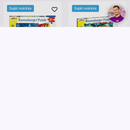
Saját márkás
Saját márkás
Ravensburger
Ravensburger
Puzzle 3x49 db - Minyonok 2
Puzzle 150 db - Minyonok 2
3 995 Ft
4 995 Ft
Kosárba
Kosárba
Saját márkás