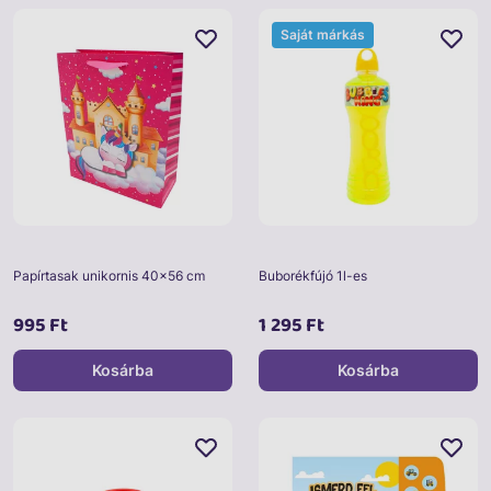
Saját márkás
Papírtasak unikornis 40x56 cm
Buborékfújó 1l-es
995 Ft
1 295 Ft
Kosárba
Kosárba