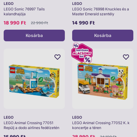
LEGO
LEGO
LEGO Sonic 76997 Tails
LEGO Sonic 76998 Knuckles és a
kalandhajója
Master Emerald szentély
18 990 Ft
14 990 Ft
22 990 Ft
Kosárba
Kosárba
LEGO
LEGO
LEGO Animal Crossing 77051
LEGO Animal Crossing 77052 K. k
Repülj a dodo airlines fedélzetén
koncertje a téren
15 990 Ft
28 990 Ft
34 190 Ft