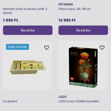
PETERKIN
Nemzeti színű szurkolói szett, 3
Plüss kutya, ülő, 48 cm
részes
1 995 Ft
12 995 Ft
Kosárba
Kosárba
Saját márkás
LEGO
Fa dominó
LEGO Icons 10368 Krizantém