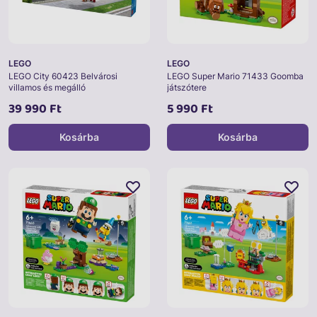
LEGO
LEGO
LEGO City 60423 Belvárosi
LEGO Super Mario 71433 Goomba
villamos és megálló
játszótere
39 990 Ft
5 990 Ft
Kosárba
Kosárba