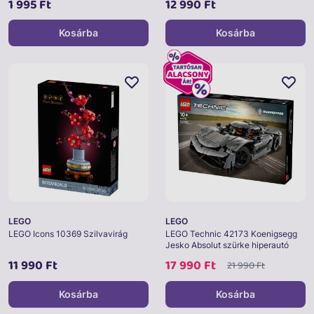
1 995 Ft
12 990 Ft
Kosárba
Kosárba
LEGO
LEGO
LEGO Icons 10369 Szilvavirág
LEGO Technic 42173 Koenigsegg
Jesko Absolut szürke hiperautó
11 990 Ft
17 990 Ft
21 990 Ft
Kosárba
Kosárba