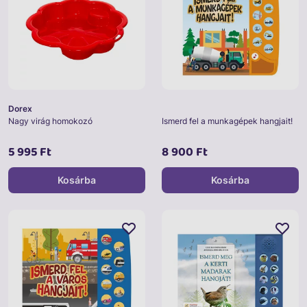
Dorex
Nagy virág homokozó
Ismerd fel a munkagépek hangjait!
5 995 Ft
8 900 Ft
Kosárba
Kosárba