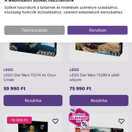
A weboldalon sütiket használnunk
Sütiket használunk a tartalmak és hirdetések személyre szabásához,
közösségi funkciók biztosításához, valamint weboldalunk elemzéséhez.
Testreszabás
Rendben
LEGO
LEGO
LEGO Star Wars 75374 Az Onyx
LEGO Star Wars 75389 A sötét
Cinder
sólyom
59 990 Ft
75 990 Ft
Kosárba
Kosárba
-10 000 Ft