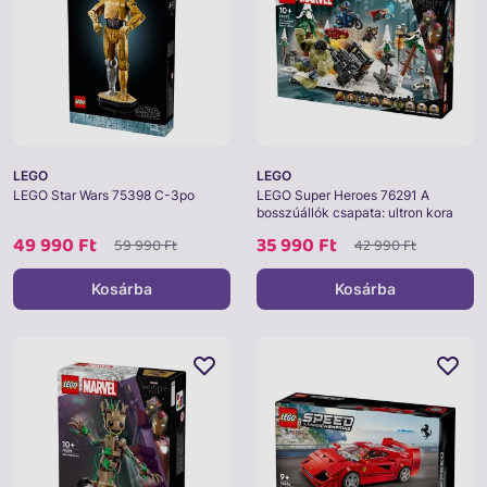
LEGO
LEGO
LEGO Star Wars 75398 C-3po
LEGO Super Heroes 76291 A
bosszúállók csapata: ultron kora
49 990 Ft
35 990 Ft
59 990 Ft
42 990 Ft
Kosárba
Kosárba