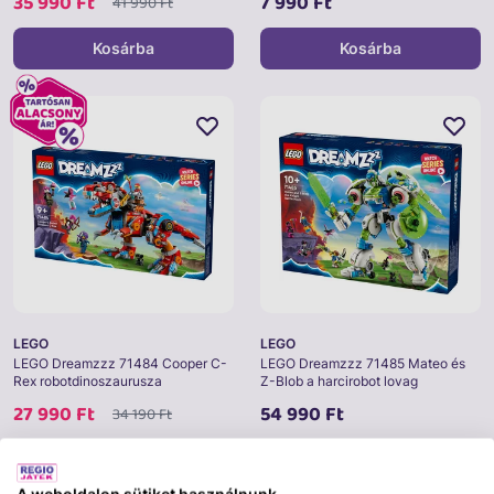
35 990 Ft
7 990 Ft
41 990 Ft
Kosárba
Kosárba
LEGO
LEGO
LEGO Dreamzzz 71484 Cooper C-
LEGO Dreamzzz 71485 Mateo és
Rex robotdinoszaurusza
Z-Blob a harcirobot lovag
27 990 Ft
54 990 Ft
34 190 Ft
Kosárba
Kosárba