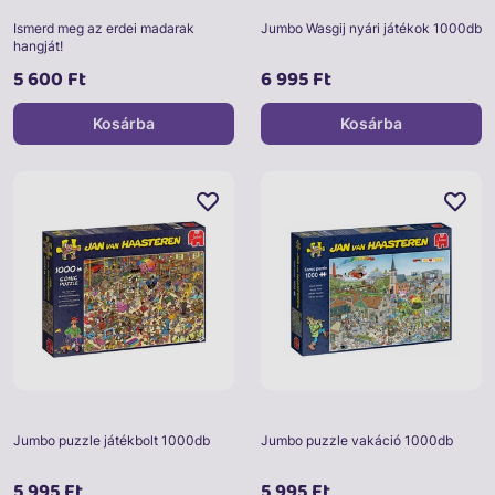
Ismerd meg az erdei madarak
Jumbo Wasgij nyári játékok 1000db
hangját!
5 600 Ft
6 995 Ft
Kosárba
Kosárba
Jumbo puzzle játékbolt 1000db
Jumbo puzzle vakáció 1000db
5 995 Ft
5 995 Ft