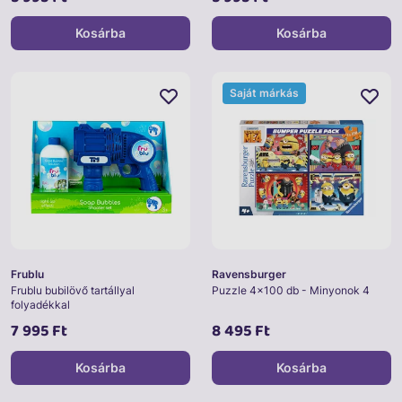
Kosárba
Kosárba
Saját márkás
Frublu
Ravensburger
Frublu bubilövő tartállyal
Puzzle 4x100 db - Minyonok 4
folyadékkal
7 995 Ft
8 495 Ft
Kosárba
Kosárba