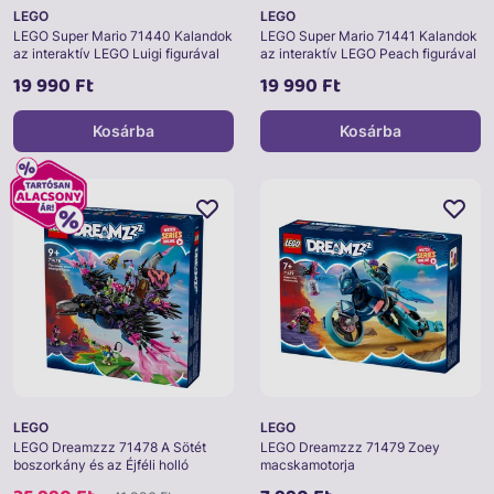
LEGO
LEGO
LEGO Super Mario 71440 Kalandok
LEGO Super Mario 71441 Kalandok
az interaktív LEGO Luigi figurával
az interaktív LEGO Peach figurával
19 990 Ft
19 990 Ft
Kosárba
Kosárba
LEGO
LEGO
LEGO Dreamzzz 71478 A Sötét
LEGO Dreamzzz 71479 Zoey
boszorkány és az Éjféli holló
macskamotorja