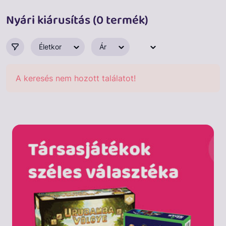
Nyári kiárusítás (0 termék)
Életkor
Ár
A keresés nem hozott találatot!