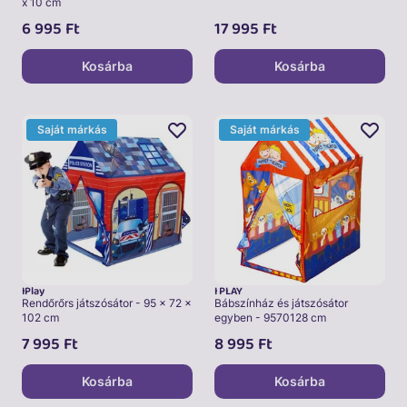
x 10 cm
6 995
Ft
17 995
Ft
Kosárba
Kosárba
Saját márkás
Saját márkás
iPlay
I PLAY
Rendőrőrs játszósátor - 95 x 72 x
Bábszínház és játszósátor
102 cm
egyben - 9570128 cm
7 995
Ft
8 995
Ft
Kosárba
Kosárba