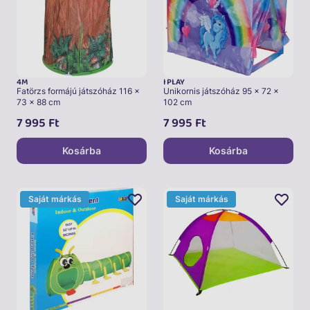
4M
I PLAY
Fatörzs formájú játszóház 116 x
Unikornis játszóház 95 x 72 x
73 x 88 cm
102 cm
7 995
Ft
7 995
Ft
Kosárba
Kosárba
Saját márkás
Saját márkás