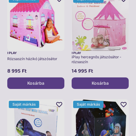
I PLAY
I PLAY
iPlay hercegnős játszósátor -
Rózsaszín házikó játszósátor
rózsaszín
8 995
Ft
14 995
Ft
Kosárba
Kosárba
Saját márkás
Saját márkás