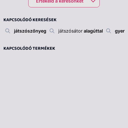
Értékeld a keresőnket
KAPCSOLÓDÓ KERESÉSEK
játszószőnyeg
játszósátor
alagúttal
gyere
KAPCSOLÓDÓ TERMÉKEK