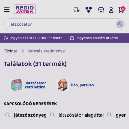
0
Ingyen szállítás 8 000 Ft felett
Ingyenes áruházi átvétel
Főoldal
Keresés eredménye
Találatok (31 termék)
Játszósátor,
Báb, paraván
kerti házikó
KAPCSOLÓDÓ KERESÉSEK
játszószőnyeg
játszósátor
alagúttal
gyere