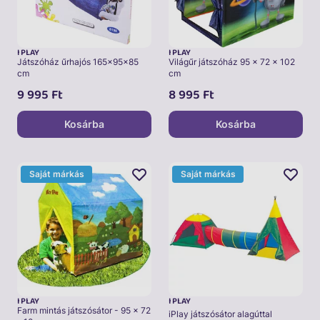
I PLAY
I PLAY
Játszóház űrhajós 165x95x85
Világűr játszóház 95 x 72 x 102
cm
cm
9 995
Ft
8 995
Ft
Kosárba
Kosárba
Saját márkás
Saját márkás
I PLAY
I PLAY
Farm mintás játszósátor - 95 x 72
iPlay játszósátor alagúttal