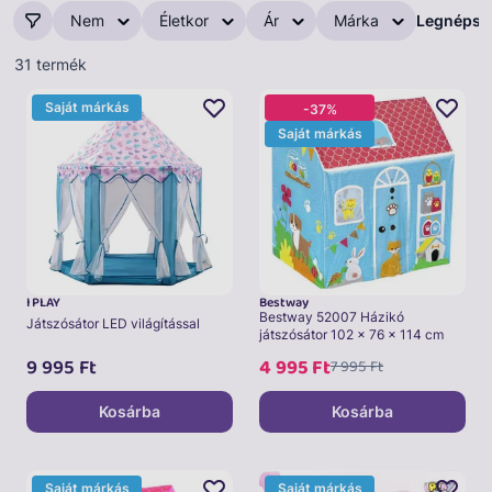
Nem
Életkor
Ár
Márka
Legnépsz
31 termék
Saját márkás
-37%
Saját márkás
I PLAY
Bestway
Bestway 52007 Házikó
Játszósátor LED világítással
játszósátor 102 x 76 x 114 cm
9 995
Ft
4 995
Ft
7 995
Ft
Kosárba
Kosárba
Saját márkás
Saját márkás