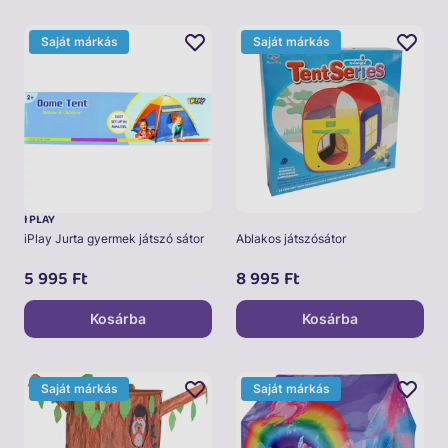
Saját márkás
Saját márkás
I PLAY
iPlay Jurta gyermek játszó sátor
Ablakos játszósátor
5 995
Ft
8 995
Ft
Kosárba
Kosárba
Saját márkás
Saját márkás