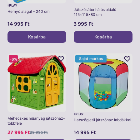
I PLAY
Játszósátor hálós oldalú
Hernyó alagút - 240 cm
115x115x80 cm
14 995
Ft
3 995
Ft
Kosárba
Kosárba
Saját márkás
-6%
I PLAY
Méhecskés műanyag játszóház-
Hatszögletű játszóház labdákkal
többféle
27 995
Ft
14 995
Ft
29 995
Ft